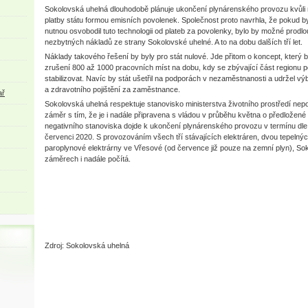
Sokolovská uhelná dlouhodobě plánuje ukončení plynárenského provozu kvůli 
platby státu formou emisních povolenek. Společnost proto navrhla, že pokud b
nutnou osvobodil tuto technologii od plateb za povolenky, bylo by možné prodlou
nezbytných nákladů ze strany Sokolovské uhelné. A to na dobu dalších tří let.
Náklady takového řešení by byly pro stát nulové. Jde přitom o koncept, který 
zrušení 800 až 1000 pracovních míst na dobu, kdy se zbývající část regionu 
stabilizovat. Navíc by stát ušetřil na podporách v nezaměstnanosti a udržel výb
a zdravotního pojištění za zaměstnance.
ař
Sokolovská uhelná respektuje stanovisko ministerstva životního prostředí nepo
záměr s tím, že je i nadále připravena s vládou v průběhu května o předložené
negativního stanoviska dojde k ukončení plynárenského provozu v termínu dl
červenci 2020. S provozováním všech tří stávajících elektráren, dvou tepelný
paroplynové elektrárny ve Vřesové (od července již pouze na zemní plyn), S
záměrech i nadále počítá.
Zdroj: Sokolovská uhelná