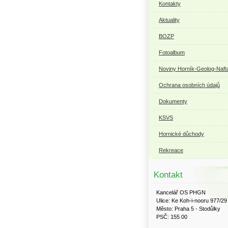
Kontakty
Aktuality
BOZP
Fotoalbum
Noviny Horník-Geolog-Naft
Ochrana osobních údajů
Dokumenty
KSVS
Hornické důchody
Rekreace
Kontakt
Kancelář OS PHGN
Ulice: Ke Koh-i-nooru 977/29
Město: Praha 5 - Stodůlky
PSČ: 155 00