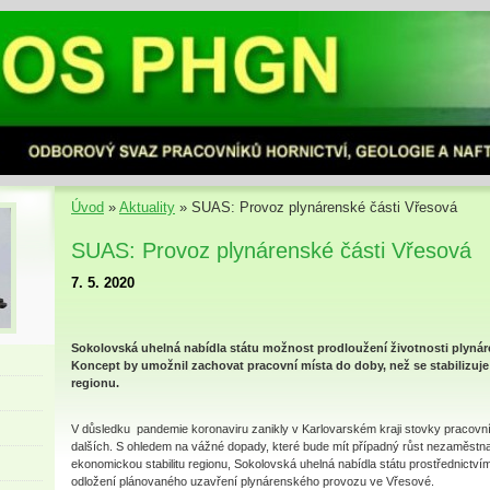
Úvod
»
Aktuality
»
SUAS: Provoz plynárenské části Vřesová
SUAS: Provoz plynárenské části Vřesová
7. 5. 2020
Sokolovská uhelná nabídla státu možnost prodloužení životnosti plynáre
Koncept by umožnil zachovat pracovní místa do doby, než se stabilizuj
regionu.
V důsledku pandemie koronaviru zanikly v Karlovarském kraji stovky pracovní
dalších. S ohledem na vážné dopady, které bude mít případný růst nezaměstnan
ekonomickou stabilitu regionu, Sokolovská uhelná nabídla státu prostřednictví
odložení plánovaného uzavření plynárenského provozu ve Vřesové.