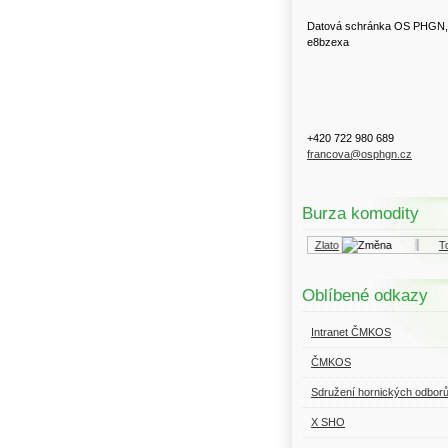
Datová schránka OS PHGN,
e8bzexa
+420 722 980 689
francova@osphgn.cz
Burza komodity
Kurzy.cz
Komodity a deriváty
Zlato
Top
Oblíbené odkazy
Intranet ČMKOS
ČMKOS
Sdružení hornických odbor
X SHO