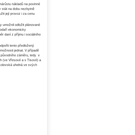
nárůstu nákladů na povinné
y stát na dobu nezbytně
žit její provoz i za cenu
by umožnil odložit plánované
podaří ekonomicky
ěr daní z příjmu i sociálního
dpořit tento předložený
 možnosti jednat. V případě
e původního záměru, tedy v
ch (ve Vřesové a v Tisové) a
okolovská uhelná ve svých