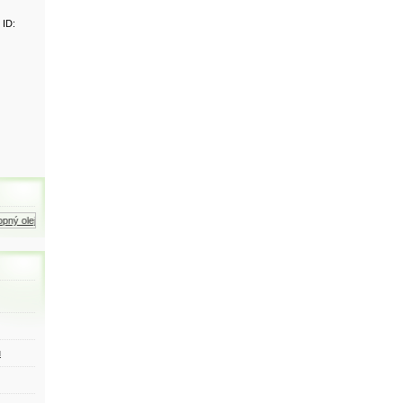
 ID:
ný olej
Zemní plyn
Motorová nafta
ů