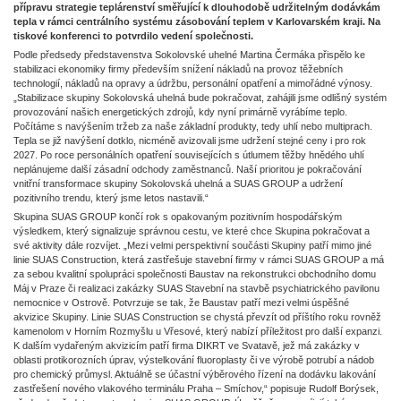
přípravu strategie teplárenství směřující k dlouhodobě udržitelným dodávkám
tepla v rámci centrálního systému zásobování teplem v Karlovarském kraji. Na
tiskové konferenci to potvrdilo vedení společnosti.
Podle předsedy představenstva Sokolovské uhelné Martina Čermáka přispělo ke
stabilizaci ekonomiky firmy především snížení nákladů na provoz těžebních
technologií, nákladů na opravy a údržbu, personální opatření a mimořádné výnosy.
„Stabilizace skupiny Sokolovská uhelná bude pokračovat, zahájili jsme odlišný systém
provozování našich energetických zdrojů, kdy nyní primárně vyrábíme teplo.
Počítáme s navýšením tržeb za naše základní produkty, tedy uhlí nebo multiprach.
Tepla se již navýšení dotklo, nicméně avizovali jsme udržení stejné ceny i pro rok
2027. Po roce personálních opatření souvisejících s útlumem těžby hnědého uhlí
neplánujeme další zásadní odchody zaměstnanců. Naší prioritou je pokračování
vnitřní transformace skupiny Sokolovská uhelná a SUAS GROUP a udržení
pozitivního trendu, který jsme letos nastavili.“
Skupina SUAS GROUP končí rok s opakovaným pozitivním hospodářským
výsledkem, který signalizuje správnou cestu, ve které chce Skupina pokračovat a
své aktivity dále rozvíjet. „Mezi velmi perspektivní součásti Skupiny patří mimo jiné
linie SUAS Construction, která zastřešuje stavební firmy v rámci SUAS GROUP a má
za sebou kvalitní spolupráci společnosti Baustav na rekonstrukci obchodního domu
Máj v Praze či realizaci zakázky SUAS Stavební na stavbě psychiatrického pavilonu
nemocnice v Ostrově. Potvrzuje se tak, že Baustav patří mezi velmi úspěšné
akvizice Skupiny. Linie SUAS Construction se chystá převzít od příštího roku rovněž
kamenolom v Horním Rozmyšlu u Vřesové, který nabízí příležitost pro další expanzi.
K dalším vydařeným akvizicím patří firma DIKRT ve Svatavě, jež má zakázky v
oblasti protikorozních úprav, výstelkování fluoroplasty či ve výrobě potrubí a nádob
pro chemický průmysl. Aktuálně se účastní výběrového řízení na dodávku lakování
zastřešení nového vlakového terminálu Praha – Smíchov,“ popisuje Rudolf Borýsek,