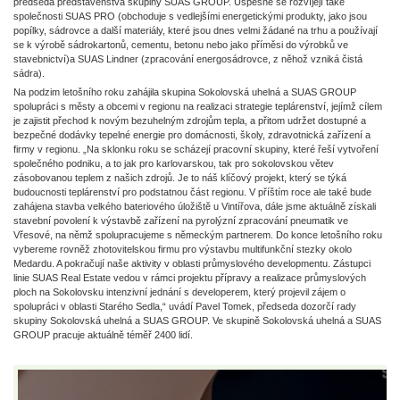
předseda představenstva skupiny SUAS GROUP. Úspěšně se rozvíjejí také
společnosti SUAS PRO (obchoduje s vedlejšími energetickými produkty, jako jsou
popílky, sádrovce a další materiály, které jsou dnes velmi žádané na trhu a používají
se k výrobě sádrokartonů, cementu, betonu nebo jako příměsi do výrobků ve
stavebnictví)a SUAS Lindner (zpracování energosádrovce, z něhož vzniká čistá
sádra).
Na podzim letošního roku zahájila skupina Sokolovská uhelná a SUAS GROUP
spolupráci s městy a obcemi v regionu na realizaci strategie teplárenství, jejímž cílem
je zajistit přechod k novým bezuhelným zdrojům tepla, a přitom udržet dostupné a
bezpečné dodávky tepelné energie pro domácnosti, školy, zdravotnická zařízení a
firmy v regionu. „Na sklonku roku se scházejí pracovní skupiny, které řeší vytvoření
společného podniku, a to jak pro karlovarskou, tak pro sokolovskou větev
zásobovanou teplem z našich zdrojů. Je to náš klíčový projekt, který se týká
budoucnosti teplárenství pro podstatnou část regionu. V příštím roce ale také bude
zahájena stavba velkého bateriového úložiště u Vintířova, dále jsme aktuálně získali
stavební povolení k výstavbě zařízení na pyrolýzní zpracování pneumatik ve
Vřesové, na němž spolupracujeme s německým partnerem. Do konce letošního roku
vybereme rovněž zhotovitelskou firmu pro výstavbu multifunkční stezky okolo
Medardu. A pokračují naše aktivity v oblasti průmyslového developmentu. Zástupci
linie SUAS Real Estate vedou v rámci projektu přípravy a realizace průmyslových
ploch na Sokolovsku intenzivní jednání s developerem, který projevil zájem o
spolupráci v oblasti Starého Sedla,“ uvádí Pavel Tomek, předseda dozorčí rady
skupiny Sokolovská uhelná a SUAS GROUP. Ve skupině Sokolovská uhelná a SUAS
GROUP pracuje aktuálně téměř 2400 lidí.