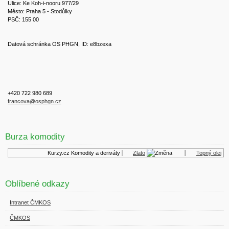
Ulice: Ke Koh-i-nooru 977/29
Město: Praha 5 - Stodůlky
PSČ: 155 00
Datová schránka OS PHGN, ID: e8bzexa
+420 722 980 689
francova@osphgn.cz
Burza komodity
Kurzy.cz
Komodity a deriváty
Zlato
Topný olej
Oblíbené odkazy
Intranet ČMKOS
ČMKOS