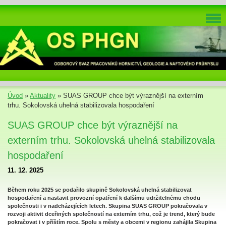
Úvod
»
Aktuality
»
SUAS GROUP chce být výraznější na externím
trhu. Sokolovská uhelná stabilizovala hospodaření
SUAS GROUP chce být výraznější na
externím trhu. Sokolovská uhelná stabilizovala
hospodaření
11. 12. 2025
Během roku 2025 se podařilo skupině Sokolovská uhelná stabilizovat
hospodaření a nastavit provozní opatření k dalšímu udržitelnému chodu
společnosti i v nadcházejících letech. Skupina SUAS GROUP pokračovala v
rozvoji aktivit dceřiných společností na externím trhu, což je trend, který bude
pokračovat i v příštím roce. Spolu s městy a obcemi v regionu zahájila Skupina