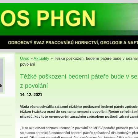
Úvod
»
Aktuality
»
Těžké poškození bederní páteře bude v sezn
povolání
Těžké poškození bederní páteře bude v 
z povolání
14. 12. 2021
Vláda včera schválila zařazení těžkého poškození bederní páteře způs
těžkou fyzickou prací do seznamu nemocí z povolání. Ročně se jedná mi
případů, kdy toto onemocnění zásadním způsobem poškodí zdraví zam
„Tuto aktualizaci seznamu nemocí z povolání se MPSV podařilo prosadit po 5 l
se stanou chronická onemocnění bederní páteře způsobená dlouhodobým pře
prací. Díky tomu se podaří pomoci těm zaměstnancům, kterým těžká práce po