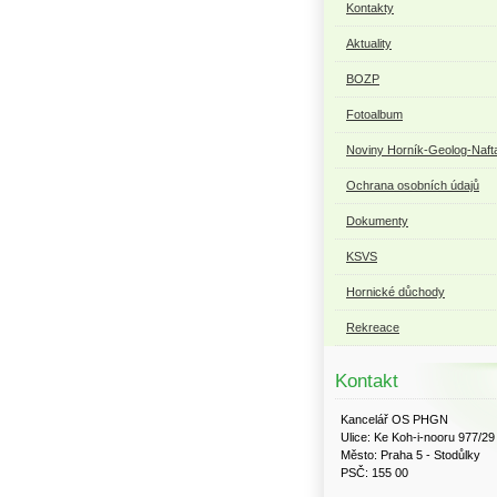
Kontakty
Aktuality
BOZP
Fotoalbum
Noviny Horník-Geolog-Naft
Ochrana osobních údajů
Dokumenty
KSVS
Hornické důchody
Rekreace
Kontakt
Kancelář OS PHGN
Ulice: Ke Koh-i-nooru 977/29
Město: Praha 5 - Stodůlky
PSČ: 155 00