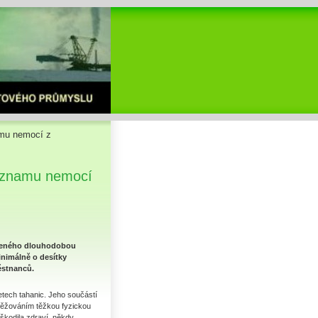
amu nemocí z
seznamu nemocí
obeného dlouhodobou
nimálně o desítky
ěstnanců.
etech tahanic. Jeho součástí
těžováním těžkou fyzickou
škodila zdraví, někdy