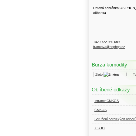
Datová schránka OS PHGN,
e8bzexa
+420 722 980 689
francova@osphgn.cz
Burza komodity
Kurzy.cz
Komodity a deriváty
Zlato
Top
Oblíbené odkazy
Intranet ČMKOS
ČMKOS
Sdružení hornických odbor
X SHO