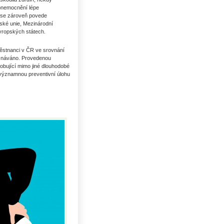
 onemocnění lépe
e se zároveň povede
ské unie, Mezinárodní
vropských státech.
ěstnanci v ČR ve srovnání
uznáváno. Provedenou
obující mimo jiné dlouhodobé
významnou preventivní úlohu