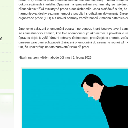
dokonce přinesla invaliditu. Opatření má i preventivní význam, aby se rizikům
předcházelo,“ říká ministryně práce a sociálních věcí Jana Maláčová s tím, ž
harmonizovat český seznam nemocí z povolání s důležitými dokumenty Evrop
organizace práce (ILO) a s úrovní ochrany zaměstnanců v mnoha ostatních e
Jmenovité zařazení onemocnění odstraní nerovnost, které jsou vystaveni zam
se zaměstnanci v zemích, kde toto onemocnění již jako nemoc z povolání je 
úpravou dojde k vyšší úrovni ochrany těchto osob, protože jde o chorobu způs
ař
omezení pracovní schopnosti. Zařazení onemocnění do seznamu rovněž plní 
tím, že upozorňuje na toto zdravotní riziko při práci.
Návrh nařízení vlády nabude účinnosti 1. ledna 2023.