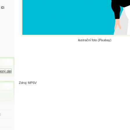
 ID:
ilustrační foto (Pixabay)
ný olej
Zemní plyn
Motorová nafta
Zdroj: MPSV
ů