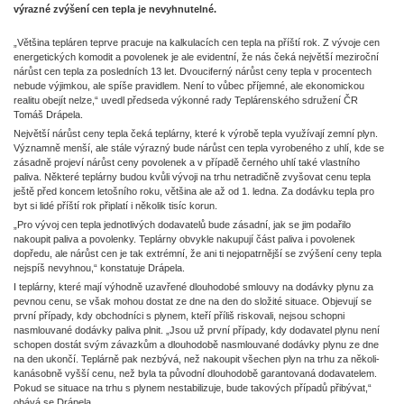
výrazné zvýšení cen tepla je nevyhnu­telné.
„Většina tep­lá­ren teprve pracuje na kalkulacích cen tepla na příští rok. Z vývoje cen
ener­ge­tických komodit a povolenek je ale evidentní, že nás čeká nej­větší meziroční
nárůst cen tepla za posledních 13 let. D­vouciferný nárůst ceny tepla v pro­centech
nebude výjimkou, ale spíše pravidlem. Není to vůbec příjemné, ale eko­nomickou
realitu obejít nelze,“ uvedl předseda výkonné rady Teplárenského sdružení ČR
Tomáš Drápela.
Největší nárůst ceny tepla čeká teplárny, které k výrobě tepla využívají zemní plyn.
Významně menší, ale stále výrazný bude nárůst cen tepla vyrobeného z uhlí, kde se
zásadně projeví nárůst ceny povolenek a v případě černého uhlí také vlastního
paliva. Některé teplárny budou kvůli vývoji na trhu netradičně zvyšovat cenu tepla
ještě před koncem letošního roku, většina ale až od 1. ledna. Za dodávku tepla pro
byt si lidé příští rok připlatí i několik tisíc korun.
„Pro vývoj cen tepla jednotlivých dodava­telů bude zásadní, jak se jim podařilo
nakoupit paliva a povolenky. Teplárny obvykle nakupují část paliva i povolenek
dopředu, ale nárůst cen je tak extrémní, že ani ti nej­opatr­nější se zvýšení ceny tepla
nej­spíš nevyhnou,“ kon­statuje Drápela.
I teplárny, které mají výhodně uzavřené dlouhodobé smlouvy na dodávky plynu za
pevnou cenu, se však mohou dostat ze dne na den do složité situace. Objevují se
první případy, kdy obchodníci s plynem, kteří příliš riskovali, nej­sou schopni
nasmlouvané dodávky paliva plnit. „Jsou už první případy, kdy dodava­tel plynu není
schopen dostát svým závazkům a dlouhodobě nasmlouvané dodávky plynu ze dne
na den ukončí. Teplárně pak nezbývá, než nakoupit všechen plyn na trhu za ně­ko­li­
ka­násobně vyšší cenu, než byla ta původní dlouhodobě garantovaná dodava­telem.
Pokud se situace na trhu s plynem nestabilizuje, bude takových případů přibývat,“
obává se Drápela.