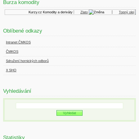
Burza komodity
Kurzy.cz
Komodity a deriváty
Zlato
Topný olej
Oblíbené odkazy
Intranet ČMKOS
ČMKOS
Sdružení hornických odborů
X SHO
Vyhledávání
Statistiky