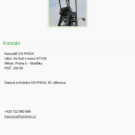
Kontakt
Kancelář OS PHGN
Ulice: Ke Koh-i-nooru 977/29
Město: Praha 5 - Stodůlky
PSČ: 155 00
Datová schránka OS PHGN, ID: e8bzexa
+420 722 980 689
francova@osphgn.cz