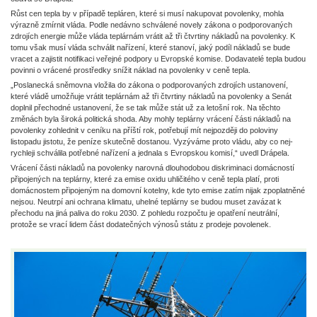
Růst cen tepla by v případě tep­lá­ren, které si musí nakupovat povolenky, mohla
výrazně zmírnit vláda. Podle nedávno schválené novely zákona o podporovaných
zdrojích energie může vláda teplárnám vrátit až tři čtvrtiny nákladů na povolenky. K
tomu však musí vláda schválit nařízení, které stanoví, jaký podíl nákladů se bude
vracet a zajistit notifikaci veřejné podpory u Evropské komise. Dodava­telé tepla budou
povinni o vrácené prostředky snížit náklad na povolenky v ceně tepla.
„Poslanecká sněmovna vložila do zákona o podporovaných zdrojích ustanovení,
které vládě umožňuje vrátit teplárnám až tři čtvrtiny nákladů na povolenky a Senát
doplnil přechodné ustanovení, že se tak může stát už za letošní rok. Na těchto
změnách byla široká politická shoda. Aby mohly teplárny vrácení části nákladů na
povolenky zohlednit v ceníku na příští rok, potřebují mít nej­později do poloviny
listopadu jistotu, že peníze skutečně dostanou. Vyzýváme proto vládu, aby co nej­
rychleji schválila potřebné nařízení a jednala s Evropskou komisí,“ uvedl Drápela.
Vrácení části nákladů na povolenky narovná dlouhodobou diskriminaci domácností
připojených na teplárny, které za emise oxidu uhličitého v ceně tepla platí, proti
domácnostem připojeným na domovní ko­telny, kde tyto emise zatím nijak zpoplatněné
nej­sou. Neutrpí ani ochrana klimatu, uhelné teplárny se budou muset zavázat k
přechodu na jiná paliva do roku 2030. Z pohledu rozpočtu je opatření neutrální,
protože se vrací lidem část dodatečných výnosů státu z prodeje povolenek.