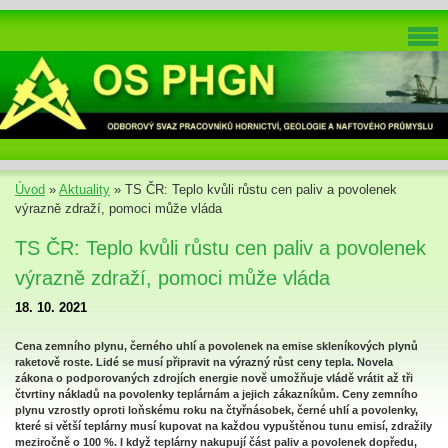
Úvod
»
Aktuality
»
TS ČR: Teplo kvůli růstu cen paliv a povolenek
výrazně zdraží, pomoci může vláda
TS ČR: Teplo kvůli růstu cen paliv a povolenek
výrazně zdraží, pomoci může vláda
18. 10. 2021
Cena zemního plynu, černého uhlí a povolenek na emise skleníkových plynů
raketově roste. Lidé se musí připravit na výrazný růst ceny tepla. Novela
zákona o podporovaných zdrojích energie nově umožňuje vládě vrátit až tři
čtvrtiny nákladů na povolenky teplárnám a jejich zákazníkům. Ceny zemního
plynu vzrostly oproti loňskému roku na čtyřnásobek, černé uhlí a povolenky,
které si větší teplárny musí kupovat na každou vypuštěnou tunu emisí, zdražily
meziročně o 100 %. I když teplárny nakupují část paliv a povolenek dopředu,