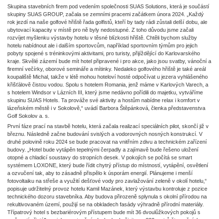
Skupina stavebních firem pod vedením společnosti SUAS Solutions, která je součástí
skupiny SUAS GROUP, začala se zemními pracemi začátkem února 2024. „Každý
rok jezdí na naše golfové hřiště řada golfistů, kteří by tady rádi zůstali delší dobu, ale
ubytovací kapacity v místě pro ně byly nedostupné. Z toho důvodu jsme začali
rozvíjet myšlenku výstavby hotelu v těsné blízkosti hřiště. Chtěli bychom služby
hotelu nabídnout ale i dalším sportovcům, například sportovním týmům pro jejich
pobyty spojené s tréninkovými aktivitami, pro turisty, přijíždějící do Karlovarského
kraje. Skvělé zázemí bude mít hotel připravené i pro akce, jako jsou svatby, vánoční a
firemní večírky, oborové semináře a mítinky. Nedaleko golfového hřiště je také areál
koupaliště Michal, takže v létě mohou hoteloví hosté odpočívat u jezera vyhlášeného
křišťálově čistou vodou. Spolu s hotelem Romania, jenž máme v Karlových Varech, a
s hotelem Windsor v Lázních III, který jsme nedávno pořídili do majetku, vytváříme
skupinu SUAS Hotels. Ta prováže své aktivity a hostům nabídne relax i komfort v
lázeňském městě i v Sokolově,“ uvádí Barbora Štěpánková, členka představenstva
Golf Sokolov a. s.
První fáze prací na stavbě hotelu, která začala realizací speciálních pilot, skončí již v
březnu. Následně začne budování svislých a vodorovných nosných konstrukcí. V
druhé polovině roku 2024 se bude pracovat na vnitřním zdivu a technickém zařízení
budovy. „Hotel bude vytápěn tepelnými čerpadly a zajímavě bude řešeno uložení
otopné a chladicí soustavy do stropních desek. V pokojích se počítá se smart
systémem LOXONE, který bude řídit chytrý přístup do místností, vytápění, osvětlení
a ozvučení tak, aby to zásadně přispělo k úsporám energií. Plánujeme i menší
fotovoltaiku na střeše a využití dešťové vody pro zavlažování zeleně v okolí hotelu,“
popisuje udržitelný provoz hotelu Kamil Mazánek, který výstavbu kontroluje z pozice
technického dozoru stavebníka. Aby budova přirozeně splynula s okolní přírodou na
rekultivovaném území, použijí se na obkladech fasády výhradně přírodní materiály.
Třípatrový hotel s bezbariérovým přístupem bude mít 36 dvoulůžkových pokojů s