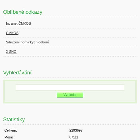
Oblíbené odkazy
Intranet ČMKOS
ČMKOS
Sdružení hornických odborů
X SHO
Vyhledávání
Statistiky
Celkem:
2293697
Měsíc:
87111