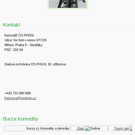
Kontakt
Kancelář OS PHGN
Ulice: Ke Koh-i-nooru 977/29
Město: Praha 5 - Stodůlky
PSČ: 155 00
Datová schránka OS PHGN, ID: e8bzexa
+420 722 980 689
francova@osphgn.cz
Burza komodity
Kurzy.cz
Komodity a deriváty
Zlato
Topný olej