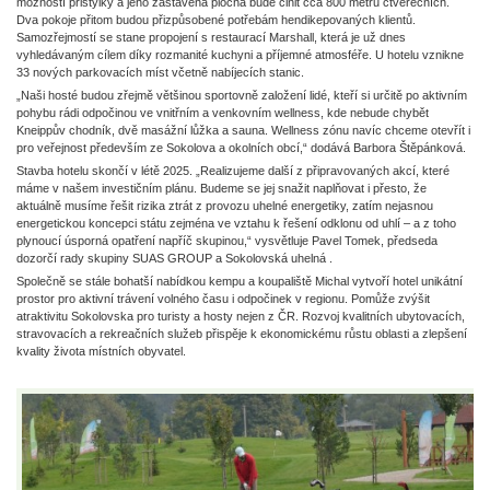
možností přistýlky a jeho zastavěná plocha bude činit cca 800 metrů čtverečních.
Dva pokoje přitom budou přizpůsobené potřebám hendikepovaných klientů.
Samozřejmostí se stane propojení s restaurací Marshall, která je už dnes
vyhledávaným cílem díky rozmanité kuchyni a příjemné atmosféře. U hotelu vznikne
33 nových parkovacích míst včetně nabíjecích stanic.
„Naši hosté budou zřejmě většinou sportovně založení lidé, kteří si určitě po aktivním
pohybu rádi odpočinou ve vnitřním a venkovním wellness, kde nebude chybět
Kneippův chodník, dvě masážní lůžka a sauna. Wellness zónu navíc chceme otevřít i
pro veřejnost především ze Sokolova a okolních obcí,“ dodává Barbora Štěpánková.
Stavba hotelu skončí v létě 2025. „Realizujeme další z připravovaných akcí, které
máme v našem investičním plánu. Budeme se jej snažit naplňovat i přesto, že
aktuálně musíme řešit rizika ztrát z provozu uhelné energetiky, zatím nejasnou
energetickou koncepci státu zejména ve vztahu k řešení odklonu od uhlí – a z toho
plynoucí úsporná opatření napříč skupinou,“ vysvětluje Pavel Tomek, předseda
dozorčí rady skupiny SUAS GROUP a Sokolovská uhelná .
Společně se stále bohatší nabídkou kempu a koupaliště Michal vytvoří hotel unikátní
prostor pro aktivní trávení volného času i odpočinek v regionu. Pomůže zvýšit
atraktivitu Sokolovska pro turisty a hosty nejen z ČR. Rozvoj kvalitních ubytovacích,
stravovacích a rekreačních služeb přispěje k ekonomickému růstu oblasti a zlepšení
kvality života místních obyvatel.