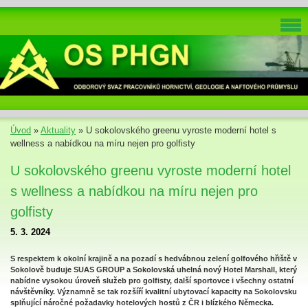
Úvod
»
Aktuality
»
U sokolovského greenu vyroste moderní hotel s
wellness a nabídkou na míru nejen pro golfisty
U sokolovského greenu vyroste moderní hotel
s wellness a nabídkou na míru nejen pro
golfisty
5. 3. 2024
S respektem k okolní krajině a na pozadí s hedvábnou zelení golfového hřiště v
Sokolově buduje SUAS GROUP a Sokolovská uhelná nový Hotel Marshall, který
nabídne vysokou úroveň služeb pro golfisty, další sportovce i všechny ostatní
návštěvníky. Významně se tak rozšíří kvalitní ubytovací kapacity na Sokolovsku
splňující náročné požadavky hotelových hostů z ČR i blízkého Německa.