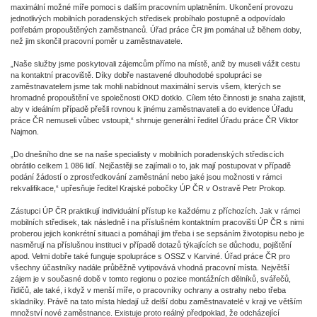
maximální možné míře pomoci s dalším pracovním uplatněním. Ukončení provozu
jednotlivých mobilních poradenských středisek probíhalo postupně a odpovídalo
potřebám propouštěných zaměstnanců. Úřad práce ČR jim pomáhal už během doby,
než jim skončil pracovní poměr u zaměstnavatele.
„Naše služby jsme poskytovali zájemcům přímo na místě, aniž by museli vážit cestu
na kontaktní pracoviště. Díky dobře nastavené dlouhodobé spolupráci se
zaměstnavatelem jsme tak mohli nabídnout maximální servis všem, kterých se
hromadné propouštění ve společnosti OKD dotklo. Cílem této činnosti je snaha zajistit,
aby v ideálním případě přešli rovnou k jinému zaměstnavateli a do evidence Úřadu
práce ČR nemuseli vůbec vstoupit,“ shrnuje generální ředitel Úřadu práce ČR Viktor
Najmon.
„Do dnešního dne se na naše specialisty v mobilních poradenských střediscích
obrátilo celkem 1 086 lidí. Nejčastěji se zajímali o to, jak mají postupovat v případě
podání žádostí o zprostředkování zaměstnání nebo jaké jsou možnosti v rámci
rekvalifikace,“ upřesňuje ředitel Krajské pobočky ÚP ČR v Ostravě Petr Prokop.
Zástupci ÚP ČR praktikují individuální přístup ke každému z příchozích. Jak v rámci
mobilních středisek, tak následně i na příslušném kontaktním pracovišti ÚP ČR s nimi
proberou jejich konkrétní situaci a pomáhají jim třeba i se sepsáním životopisu nebo je
nasměrují na příslušnou instituci v případě dotazů týkajících se důchodu, pojištění
apod. Velmi dobře také funguje spolupráce s OSSZ v Karviné. Úřad práce ČR pro
všechny účastníky nadále průběžně vytipovává vhodná pracovní místa. Největší
zájem je v současné době v tomto regionu o pozice montážních dělníků, svářečů,
řidičů, ale také, i když v menší míře, o pracovníky ochrany a ostrahy nebo třeba
skladníky. Právě na tato místa hledají už delší dobu zaměstnavatelé v kraji ve větším
množství nové zaměstnance. Existuje proto reálný předpoklad, že odcházející