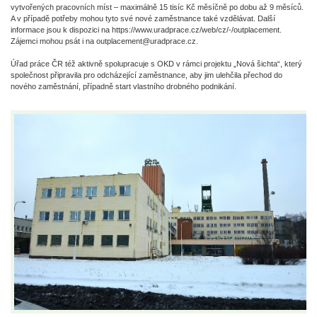
vytvořených pracovních míst – maximálně 15 tisíc Kč měsíčně po dobu až 9 měsíců.
A v případě potřeby mohou tyto své nové zaměstnance také vzdělávat. Další
informace jsou k dispozici na https://www.uradprace.cz/web/cz/-/outplacement.
Zájemci mohou psát i na outplacement@uradprace.cz.
Úřad práce ČR též aktivně spolupracuje s OKD v rámci projektu „Nová šichta“, který
společnost připravila pro odcházející zaměstnance, aby jim ulehčila přechod do
nového zaměstnání, případně start vlastního drobného podnikání.