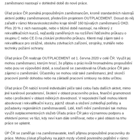
zaměstnanci nastoupí v dohledné době do nové práce.
Úřad práce ČR pomáhá propouštěným zaměstnancům, kromě standardních nástrojů
aktivní politiky zaměstnanosti, především projektem OUTPLACEMENT. Dosud do něj
zařadil v rámci Moravskoslezského kraje téměř 160 bývalých zaměstnanců OKD.
Přes 20 % z nich nastoupilo, nebo v blízké době nastoupí, na některý z
rekvalifikačních kurzů, nejčastěji zaměřených na rozšíření řidičského průkazu o
skupinu C nebo CE či na získání profesního průkazu. Klienti mají zájem také o
rekvalifikace pro strážné, obsluhu zdvihacích zařízení, strojníky, truhláře nebo
techniky požární ochrany.
Úřad práce ČR realizuje OUTPLACEMENT od 1. června 2020 v celé ČR. Využít jej
mohou zaměstnanci, kterým hrozí, že přijdou o práci kvůli hromadnému propouštění
nebo jsou ve výpovědní době, a současně se zaevidovali na Úřadu práce ČR jako
zájemci o zaměstnání. Účastníky se mohou stát také zaměstnanci, jimž skončí
pracovní poměr dohodou nebo na základě pracovní smlouvy na dobu určitou.
Úřad práce ČR nabízí kromě individuální péče také celou řadu dalších aktivit, mimo
jiné kariérové poradenství, školení v oblasti pracovního práva, finanční gramotnosti
nebo i proškolení v oblasti měkkých dovedností. V neposlední řadě mohou klienti
absolvovat i rekvalifikační kurzy, jejichž obsah a složení zohledňují potřeby a
požadavky regionálních zaměstnavatelů. Lidé, kteří mění zaměstnání tak mohou
využít outplacementových služeb Úřadu práce ČR jako významnou podporu a
efektivní pomoc ve fázi, kdy neví kam dále směřovat, nebo v jaké oblasti na trhu
práce se uplatnit.
ÚP ČR se zaměřuje i na zaměstnavatele, kteří přijmou propouštěné pracovníky do
práce. Mohou získat příspěvky na jejich mzdy včetně povinného pojištění v rámci