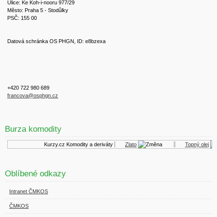
Ulice: Ke Koh-i-nooru 977/29
Město: Praha 5 - Stodůlky
PSČ: 155 00
Datová schránka OS PHGN, ID: e8bzexa
+420 722 980 689
francova@osphgn.cz
Burza komodity
Kurzy.cz
Komodity a deriváty
Zlato
Topný olej
Oblíbené odkazy
Intranet ČMKOS
ČMKOS