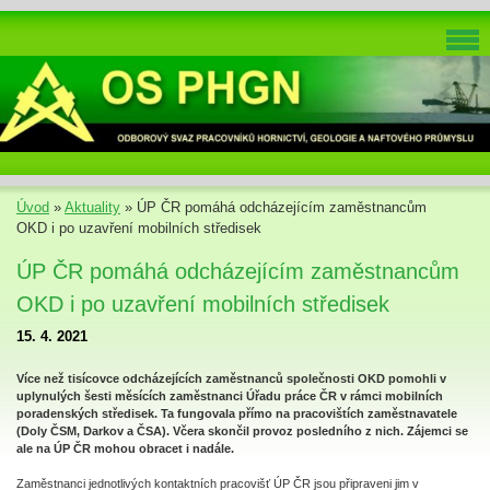
Úvod
»
Aktuality
»
ÚP ČR pomáhá odcházejícím zaměstnancům
OKD i po uzavření mobilních středisek
ÚP ČR pomáhá odcházejícím zaměstnancům
OKD i po uzavření mobilních středisek
15. 4. 2021
Více než tisícovce odcházejících zaměstnanců společnosti OKD pomohli v
uplynulých šesti měsících zaměstnanci Úřadu práce ČR v rámci mobilních
poradenských středisek. Ta fungovala přímo na pracovištích zaměstnavatele
(Doly ČSM, Darkov a ČSA). Včera skončil provoz posledního z nich. Zájemci se
ale na ÚP ČR mohou obracet i nadále.
Zaměstnanci jednotlivých kontaktních pracovišť ÚP ČR jsou připraveni jim v