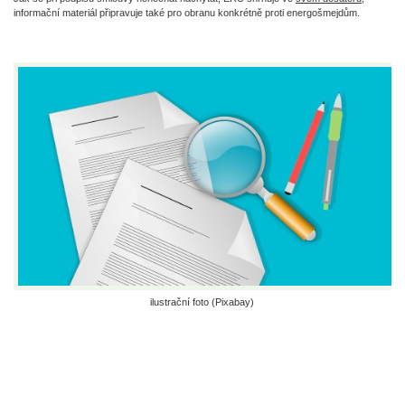
informační materiál připravuje také pro obranu konkrétně proti energošmejdům.
ilustrační foto (Pixabay)