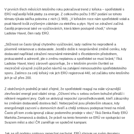
V prvních třech měsících letošního roku pokračoval trend z loňska – spotřebitelé s
ERÚ nejčastěji řešili platby za energie. Z celkového počtu 3 857 podání se tohoto
tématu týkala takřka polovina z nich (1 969). „V loňském roce nám spotřebitelé volali a
psali hlavně kvůli zvýšeným zálohám za elektřinu a plyn. Nyní se zdražení začíná
častěji projevovat také ve vyúčtováních, která lidem postupně chodí,“ shrnuje
Ladislav Havel, člen rady ERÚ.
„Stížnosti se často týkají chybného vyúčtování, tady radíme ho neprodleně a
písemně reklamovat u dodavatele. Jestliže došlo k neoprávněné změně ceníku, kdy
dodavatel například zdražení neoznámil minimálně s třicetidenním předstihem,
prokazatelně a adresně, jde o změnu neplatnou a spotřebitel se musí bránit,“ říká
Ladislav Havel, který zároveň upozorňuje, že v letošním prvním čtvrtletí se
meziročně výrazně zvýšil počet návrhů na zahájení mimosoudního spotřebitelského
sporu. Zatímco za celý loňský rok jich ERÚ registroval 440, od začátku toho letošního
jich je už přes 200.
Z obdržených podnětů je také zřejmé, že spotřebitelé reagují na stále výraznější
zlevňování energií pod vládní strop. „Oživení trhu s sebou ovšem bohužel přináší i
některé negativní jevy. Opět se aktivizují nepoctiví zprostředkovatelé, kteří zákazníky
ke změnám dodavatelů doslova tlačí. Nebezpečné jsou především situace, kdy
energošmejdi zazvoní u domovních dveří a chtějí smlouvu podepsat hned na místě.
Často při tom zcela ignorují zákaz podomního prodeje v obci,“ říká členka Rady ERÚ
Markéta Zemanová a dodává, že právě na tento fenomén se ERÚ ve spolupráci se
Svazem měst a obcí ČR zaměřuje ve společné kampani.
Jak se při podpisu smlouvy nenechat nachytat, ERÚ shrnuje ve
svém desateru
,