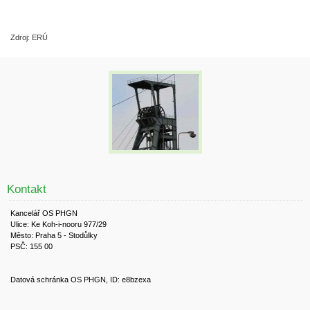
Zdroj: ERÚ
Kontakt
Kancelář OS PHGN
Ulice: Ke Koh-i-nooru 977/29
Město: Praha 5 - Stodůlky
PSČ: 155 00
Datová schránka OS PHGN, ID: e8bzexa