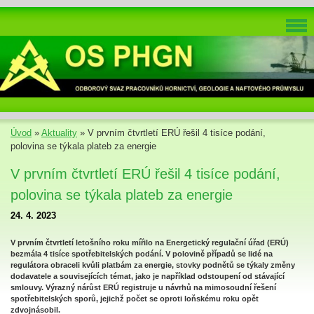
Úvod
»
Aktuality
»
V prvním čtvrtletí ERÚ řešil 4 tisíce podání,
polovina se týkala plateb za energie
V prvním čtvrtletí ERÚ řešil 4 tisíce podání,
polovina se týkala plateb za energie
24. 4. 2023
V prvním čtvrtletí letošního roku mířilo na Energetický regulační úřad (ERÚ)
bezmála 4 tisíce spotřebitelských podání. V polovině případů se lidé na
regulátora obraceli kvůli platbám za energie, stovky podnětů se týkaly změny
dodavatele a souvisejících témat, jako je například odstoupení od stávající
smlouvy. Výrazný nárůst ERÚ registruje u návrhů na mimosoudní řešení
spotřebitelských sporů, jejichž počet se oproti loňskému roku opět
zdvojnásobil.