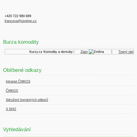
+420 722 980 689
francova@osphgn.cz
Burza komodity
Kurzy.cz
Komodity a deriváty
Zlato
Topný olej
Oblíbené odkazy
Intranet ČMKOS
ČMKOS
Sdružení hornických odborů
X SHO
Vyhledávání