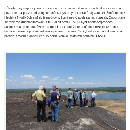
Důležitým výstupem je rovněž zjištění, že odval neovlivňuje v nadlimitním množství
povrchové a podzemní vody, okolní ekosystémy ani zdraví obyvatel. Složení odvalu z
hlediska škodlivých složek je na úrovni, která nevyžaduje sanační zásah. Doporučuje
se také rozšířit monitorovací sítě v okolí odvalu. MPO nyní nechá vypracovat
auditorskou firmou nezávislý procesní audit, který posoudí jednotlivé kroky expertní
komise, zejména proces jednání a přijímání závěrů. Od vyhodnocení auditu se odvíjí
předání závěrů a doporučení expertní komise státnímu podniku DIAMO.