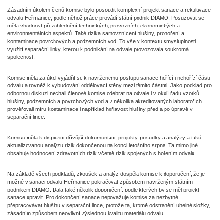
Zásadním úkolem členů komise bylo posoudit komplexní projekt sanace a rekultivace
odvalu Heřmanice, podle něhož práce provádí státní podnik DIAMO. Posuzovat se
měla vhodnost při zohlednění technických, provozních, ekonomických a
environmentálních aspektů. Také rizika samovznícení hlušiny, prohoření a
kontaminace povrchových a podzemních vod. To vše v kontextu smysluplnosti
využití separační linky, kterou k podnikání na odvale provozovala soukromá
společnost.
Komise měla za úkol vyjádřit se k navrženému postupu sanace hořící i nehořící části
odvalu a rovněž k vybudování oddělovací stěny mezi těmito částmi. Jako podklad pro
odbornou diskuzi nechali členové komise odebrat na odvale i v okolí řadu vzorků
hlušiny, podzemních a povrchových vod a v několika akreditovaných laboratořích
prověřovali míru kontaminace i například hořlavost hlušiny před a po úpravě v
separační lince.
Komise měla k dispozici dřívější dokumentaci, projekty, posudky a analýzy a také
aktualizovanou analýzu rizik dokončenou na konci letošního srpna. Ta mimo jiné
obsahuje hodnocení zdravotních rizik včetně rizik spojených s hořením odvalu.
Na základě všech podkladů, zkoušek a analýz dospěla komise k doporučení, že je
možné v sanaci odvalu Heřmanice pokračovat způsobem navrženým státním
podnikem DIAMO. Dala také několik doporučení, podle kterých by se měl projekt
sanace upravit. Pro dokončení sanace nepovažuje komise za nezbytné
přepracovávat hlušinu v separační lince, protože ta, kromě odstranění uhelné složky,
zásadním způsobem neovlivní výslednou kvalitu materiálu odvalu.