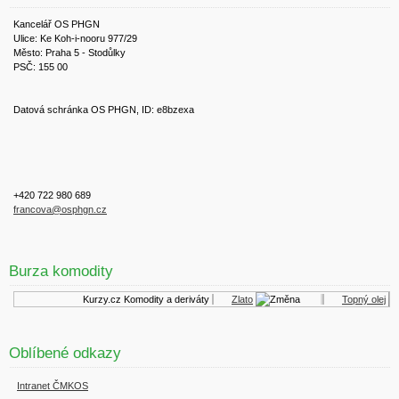
Kancelář OS PHGN
Ulice: Ke Koh-i-nooru 977/29
Město: Praha 5 - Stodůlky
PSČ: 155 00
Datová schránka OS PHGN, ID: e8bzexa
+420 722 980 689
francova@osphgn.cz
Burza komodity
Kurzy.cz
Komodity a deriváty
Zlato
Topný olej
Oblíbené odkazy
Intranet ČMKOS