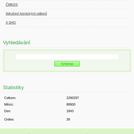
ČMKOS
Sdružení hornických odborů
X SHO
Vyhledávání
Statistiky
Celkem:
2290297
Měsíc:
88900
Den:
1843
Online:
39