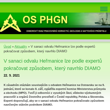
Úvod
»
Aktuality
»
V sanaci odvalu Heřmanice lze podle expertů
pokračovat způsobem, který navrhlo DIAMO
V sanaci odvalu Heřmanice lze podle expertů
pokračovat způsobem, který navrhlo DIAMO
22. 9. 2021
K zásadním otázkám souvisejícím s odvalem Heřmanice na Ostravsku se na 9.
jednání, které se konalo 8. září, vyjádřila expertní komise Ministerstva průmyslu
a obchodu (MPO). Tvoří ji odborníci z vysokých škol, vědecko-výzkumných
pracovišť a orgánů životního prostředí z České republiky, Polska a Slovenska.
Experti doporučují, aby se v sanaci odvalu Heřmanice pokračovalo způsobem
navrženým státním podnikem DIAMO.