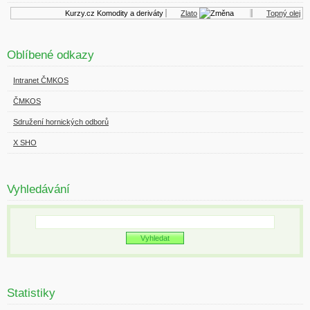
Kurzy.cz
Komodity a deriváty
Zlato
Topný olej
Oblíbené odkazy
Intranet ČMKOS
ČMKOS
Sdružení hornických odborů
X SHO
Vyhledávání
Statistiky