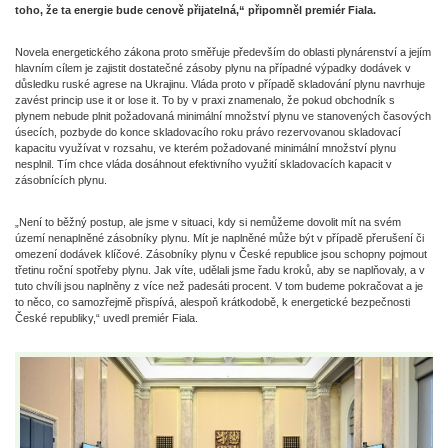
toho, že ta energie bude cenově přijatelná,“ připomněl premiér Fiala.
Novela energetického zákona proto směřuje především do oblasti plynárenství a jejím
hlavním cílem je zajistit dostatečné zásoby plynu na případné výpadky dodávek v
důsledku ruské agrese na Ukrajinu. Vláda proto v případě skladování plynu navrhuje
zavést princip use it or lose it. To by v praxi znamenalo, že pokud obchodník s
plynem nebude plnit požadovaná minimální množství plynu ve stanovených časových
úsecích, pozbyde do konce skladovacího roku právo rezervovanou skladovací
kapacitu využívat v rozsahu, ve kterém požadované minimální množství plynu
nesplnil. Tím chce vláda dosáhnout efektivního využití skladovacích kapacit v
zásobnících plynu.
„Není to běžný postup, ale jsme v situaci, kdy si nemůžeme dovolit mít na svém
území nenaplněné zásobníky plynu. Mít je naplněné může být v případě přerušení či
omezení dodávek klíčové. Zásobníky plynu v České republice jsou schopny pojmout
třetinu roční spotřeby plynu. Jak víte, udělali jsme řadu kroků, aby se naplňovaly, a v
tuto chvíli jsou naplněny z více než padesáti procent. V tom budeme pokračovat a je
to něco, co samozřejmě přispívá, alespoň krátkodobě, k energetické bezpečnosti
České republiky,“ uvedl premiér Fiala.