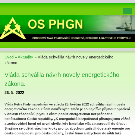
Úvod
»
Aktuality
»
Vláda schválila návrh novely energetického
zákona.
Vláda schválila návrh novely energetického
zákona.
26. 5. 2022
Vláda Petra Fialy na jednání ve středu 25. května 2022 schválila návrh novely
energetického zákona. Cílem navržených změn je co nejdříve přijmout opatření
v oblasti zásobníků plynu s cílem posílit energetickou bezpečnost a
soběstačnost České republiky. „K energetické bezpečnosti přistupujeme vážně
a zodpovědně hned od první chvíle, kdy jsme jako vláda nastoupili do úřadu.
Snažíme se udělat všechny kroky pro to, abychom zajistili dostatek energie pro
české domácnosti, pro české občany, české firmy a abychom dosáhli také