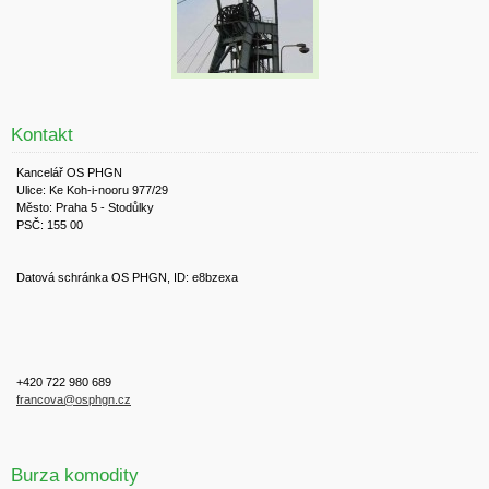
Kontakt
Kancelář OS PHGN
Ulice: Ke Koh-i-nooru 977/29
Město: Praha 5 - Stodůlky
PSČ: 155 00
Datová schránka OS PHGN, ID: e8bzexa
+420 722 980 689
francova@osphgn.cz
Burza komodity