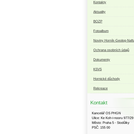
Kontakty
Aktuality
BOZP
Fotoalbum
Noviny Horník-Geolog-Naft
Ochrana osobních údajů
Dokumenty
KSVS
Hornické důchody
Rekreace
Kontakt
Kancelář OS PHGN
Ulice: Ke Koh-i-nooru 977/29
Město: Praha 5 - Stodůlky
PSČ: 155 00