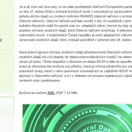
Je to již více než dva roky, co se stalo použitelným Nařízení Evropského par
ze dne 27. dubna 2016 o ochraně fyzických osob v souvislosti se zpracování
pohybu těchto údajů a o zrušení směrnice 95/46/ES (obecné nařízení o ochran
Obecné nařízení). Obecné nařízení počítalo rovněž s tím, že souběžně s jeho 
každém členském státě Evropské unie tzv. adaptační zákon, kterým by byly up
aspekty ochrany osobních údajů, které Obecné nařízení umožňuje, či dokonce
vnitrostátní úrovni. V podmínkách České republiky je oním adaptačním zákone
ař
zpracování osobních údajů, který vstoupil opožděně v účinnost dne 24. dubna
Nová právní úprava ochrany osobních údajů představovaná Obecným naříze
osobních údajů má své dopady do oblasti pracovněprávních vztahů i na oblast
zdraví při práci. Těmto dopadům s důrazem na oblast BOZP a dále na specifi
práce je věnována tato brožura (viz přílohu), která je určena především pro za
právnické osoby, které v rámci povinností souvisejících se zajištěním BOZP mu
plynoucí z Obecného nařízení, a to i s ohledem na ochranu majetkových zájm
osobních práv zaměstnance.
Brožura ke stažení
ZDE.
(PDF 7.15 MB)