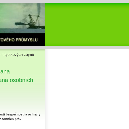
 majetkových zájmů
rana
ana osobních
asti bezpečnosti a ochrany
 osobních práv