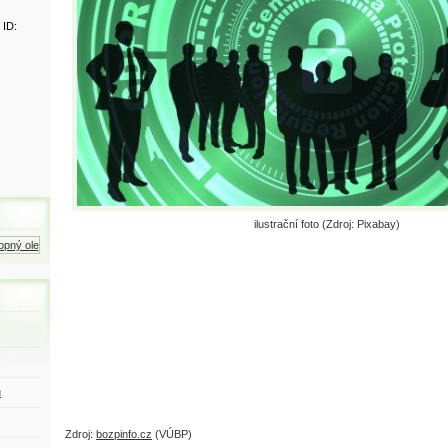
 ID:
ilustrační foto (Zdroj: Pixabay)
ný olej
Zemní plyn
Motorová nafta
ů
Zdroj:
bozpinfo.cz
(VÚBP)