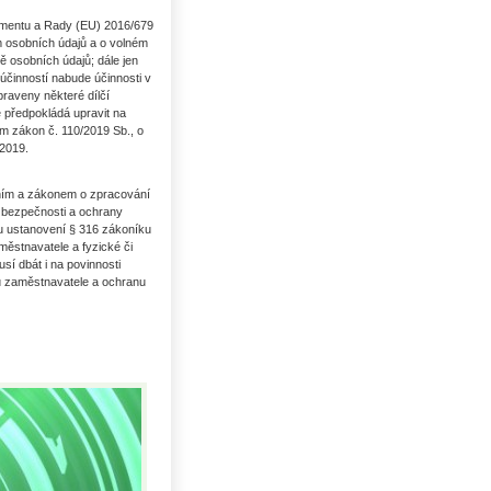
lamentu a Rady (EU) 2016/679
m osobních údajů a o volném
ě osobních údajů; dále jen
účinností nabude účinnosti v
raveny některé dílčí
 předpokládá upravit na
m zákon č. 110/2019 Sb., o
 2019.
ním a zákonem o zpracování
 bezpečnosti a ochrany
ku ustanovení § 316 zákoníku
městnavatele a fyzické či
sí dbát i na povinnosti
ů zaměstnavatele a ochranu