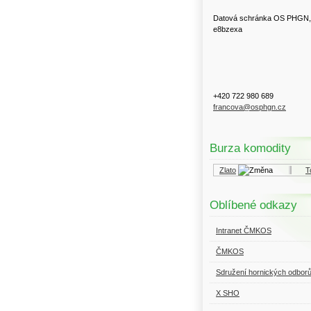
Datová schránka OS PHGN,
e8bzexa
+420 722 980 689
francova@osphgn.cz
Burza komodity
Kurzy.cz
Komodity a deriváty
Zlato
Top
Oblíbené odkazy
Intranet ČMKOS
ČMKOS
Sdružení hornických odbor
X SHO