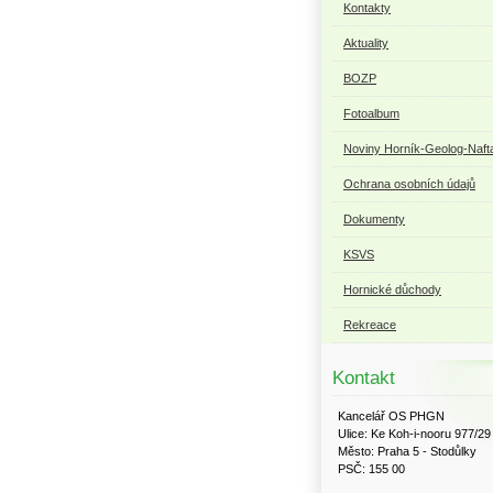
Kontakty
Aktuality
BOZP
Fotoalbum
Noviny Horník-Geolog-Naft
Ochrana osobních údajů
Dokumenty
KSVS
Hornické důchody
Rekreace
Kontakt
Kancelář OS PHGN
Ulice: Ke Koh-i-nooru 977/29
Město: Praha 5 - Stodůlky
PSČ: 155 00