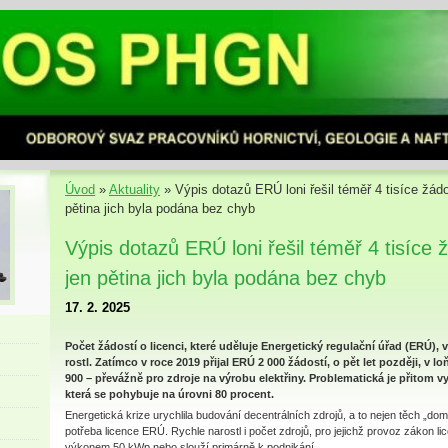
Úvod
»
Aktuality
»
Výpis dotazů ERÚ loni řešil téměř 4 tisíce žádos
pětina jich byla podána bez chyb
Výpis dotazů ERÚ loni řešil téměř 4 tisíce ž
jen pětina jich byla podána bez chyb
17. 2. 2025
Počet žádostí o licenci, které uděluje Energetický regulační úřad (ERÚ), 
rostl. Zatímco v roce 2019 přijal ERÚ 2 000 žádostí, o pět let později, v l
900 – převážně pro zdroje na výrobu elektřiny. Problematická je přitom 
která se pohybuje na úrovni 80 procent.
Energetická krize urychlila budování decentrálních zdrojů, a to nejen těch „dom
potřeba licence ERÚ. Rychle narostl i počet zdrojů, pro jejichž provoz zákon lic
výkonem 50 kWp nebo slouží primárně k podnikání.