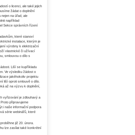
stí o licenci, ale také jejich
musíme žádat o doplnění
nejen na úřad, ale
lnit například
el Sekce správních řízení
adavkům, které stanoví
ktrické instalace, kterým je
jení výrobny k elektrizační
ží vlastnické či užívací
u, smlouvou o dílo s
osti. Liší se kupříkladu
en. Ve výsledku žádost o
lizace jakéhokoliv projektu
iší oproti smlouvě o dílo.
čeká až na výzvu k doplnění,
h vyřizování je zdlouhavý a
 Proto připravujeme
t i naše informační podpora
vá série webinářů, které
proběhne již 20. února.
hu lze zasílat také konkrétní