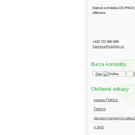
Datová schránka OS PHGN,
e8bzexa
+420 722 980 689
francova@osphgn.cz
Burza komodity
Kurzy.cz
Komodity a deriváty
Zlato
Top
Oblíbené odkazy
Intranet ČMKOS
ČMKOS
Sdružení hornických odbor
X SHO