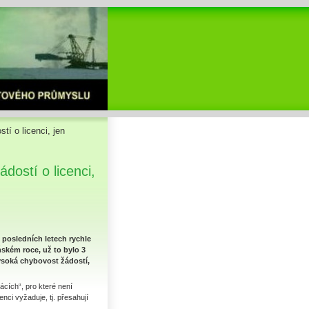
tí o licenci, jen
ádostí o licenci,
v posledních letech rychle
oňském roce, už to bylo 3
vysoká chybovost žádostí,
ácích“, pro které není
enci vyžaduje, tj. přesahují