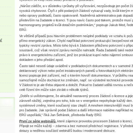
„Nárůst zátěže, a v důsledku i průtahy při vyřizování, nezpůsobuje jen počet žádo
vysoká chybovost. Čtyři z pěti podaných žádostí vykazují vady, kvůli kterým 
nebo opravy podkladů, často opakovaně. Nadměrná administrativa pak dopadá 
především na žadatele o licenci. Ti jsou navíc často pod tlakem, protože musí p
harmonogramy projektů kvůli dotačním podmínkám,“ popisuje Jakub Med, ředit
ERÚ.
Ve většině případů jsou hlavním problémem neúplné podklady ve vztahu k pož
ař
přímo energetický zákon. Chybí například potvrzení prokazující bezpečnost ele
typicky revizní zpráva. Místo toho bývá k žádostem přiloženo potvrzení o připo
soustavě, což však revizní zprávu nemůže nahradit. Řada žadatelů také nedolo
právo k energetickému zařízení, jenž lze prokázat kupní nebo nájemní smlouvo
dokladem o jeho předání apod.
Často také nesedí údaje uváděné v podkladových dokumentech a v samotné žád
deklarovaný výkon nebo počet instalovaných panelů u fotovoltaických elektrár
licenci popisuje jiné zařízení, než o kterém hovoří dokumentace. V průběhu rea
samozřejmě může docházet ke změnám, např. se výsledné technické provedení l
V žádosti to je ale třeba objasnit a doložit. Pokud to žadatel udělá rovnou a ne
celé řízení tím může sám zkrátit o několik týdnů.
„Dobře si uvědomujeme, že aktuálně nastavený proces žádostí o licence a jejic
zároveň složitý, zejména pro toho, kdo se v energetice nepohybuje každý den.
systémové změny, které současný stav zlepší. A mnohem intenzivnější musí bý
pro žadatele. Jak správně podat žádost a další informace nabídne například no
ERÚ uspořádá,“ říká Jan Šefránek, předseda Rady ERÚ.
První ze série webinářů,
které zájemce provedou procesem žádosti o licenci, 
Připojit se může každý – zdarma a bez nutnosti předchozí registrace. V předsti
dotazy a nedílnou součástí webinářů budou i moderované diskuze.