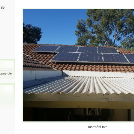
 ID:
ný olej
Zemní plyn
Motorová nafta
ů
ilustrační foto