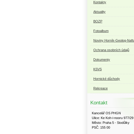
Kontakty
Aktuality
BOZP
Fotoalbum
Noviny Horník-Geolog-Naft
Ochrana osobních údajů
Dokumenty
KSVS
Hornické důchody
Rekreace
Kontakt
Kancelář OS PHGN
Ulice: Ke Koh-i-nooru 977/29
Město: Praha 5 - Stodůlky
PSČ: 155 00