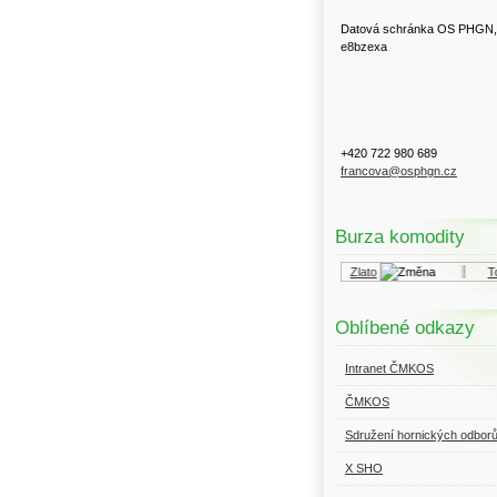
Datová schránka OS PHGN,
e8bzexa
+420 722 980 689
francova@osphgn.cz
Burza komodity
Kurzy.cz
Komodity a deriváty
Zlato
Top
Oblíbené odkazy
Intranet ČMKOS
ČMKOS
Sdružení hornických odbor
X SHO