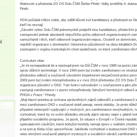
Waloszek a předseda ZO OS Dolu ČSM Štefan Pintér. Volby proběhly 6. dubna 
Pintér.
HGN požádal vítěze voleb, aby sdělil důvod své kandidatury a představil se 
kteří ho neznají.
„Závodní výbor Dolu ČSM jednomyslně podpořil mou kandidaturu, především ja
zastupování jednak absolutně nejvyššího počtu odborově organizovaných za
samozřejmě i těch, kteří odborově organizováni nejsou. Osobně se domnívá
ař
největší organizace s dominantní i historickou působností na obou lokalitách 
zastoupení v orgánu kontrolujícím chod společnosti, ve které zaměstnanci těchto
Curriculum vitae
„Je mi osmapadesát let a nastoupil jsem na Důl ČSM v roce 1988 na pozici z
oprav důlních technologií. V roce 1994 jsem byl zvolen zaměstnanci ve stru
předsedou odborů a současně závodním inspektorem bezpečnosti práce povrc
2009 jsem byl zvolen místopředsedou a v roce 2014 předsedou ZO OS Dolu Č
organizace působící v OKD. Tuto funkci vykonávám i v současnosti a jako p
zastupuji zaměstnance i v pozici místopředsedy Sdružení hornických odborů 
PHGN v Praze.“ Priority
„Moji hlavní prioritou je ochrana oprávněných zájmů odborářů a zaměstnanců sp
mezi zaměstnanci OKD v současné době panuje, nemá obdoby. Je proto důleži
případné nebezpečí vyplývající z možných, pro zaměstnance nevýhodných, nap
rozhodnutí, které by ve svém důsledku ohrozily jejich nároky nejen z platné kole
přijatého sociálního programu. Je jasné, že situace v Evropě i v České republ
spekulativním závěrům, které bohužel mnohdy nemají oporu v reálném zhodnoc
a na tyto je třeba včas upozorňovat. Jakékoliv rozhodnutí o budoucnosti OKD 
nebo ohrožení současně platných mzdových a sociálních nároků zaměstnanců 