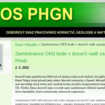
Úvod
»
Aktuality
»
Zaměstnance OKD bude v dozorčí radě zastupo
Zaměstnance OKD bude v dozorčí radě za
Pintér
2. 5. 2022
Dozorčí rada společnosti OKD má od dubna zcela nové složení. Do jejíh
Pavel Tuleja, který působí jako rektor Slezské univerzity v Opavě. Místo
stal Jan Rafaj, který mimo jiné zastává funkci prvního viceprezidenta S
ČR. Třetího člena dozorčí rady si zvolili sami zaměstnanci těžební společn
dvou kandidátů, které nominovaly odborové organizace.
Zaměstnanci OKD měli možnost volit svého zástupce do dozorčí rady společnos
společnosti. Kandidáti byli přihlášeni dva – stávající předseda SHO a první 