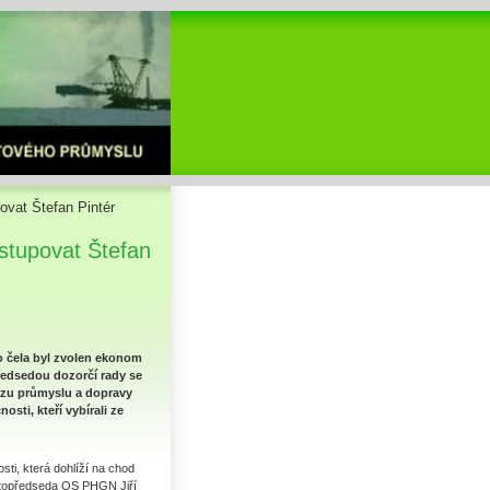
vat Štefan Pintér
stupovat Štefan
o čela byl zvolen ekonom
předsedou dozorčí rady se
vazu průmyslu a dopravy
osti, kteří vybírali ze
ti, která dohlíží na chod
místopředseda OS PHGN Jiří