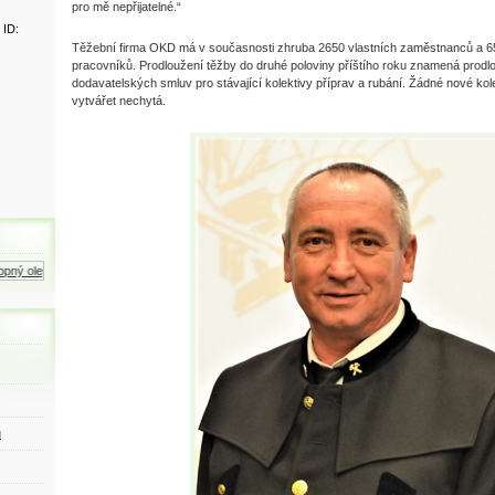
pro mě nepřijatelné.“
 ID:
Těžební firma OKD má v současnosti zhruba 2650 vlastních zaměstnanců a 6
pracovníků. Prodloužení těžby do druhé poloviny příštího roku znamená prodlo
dodavatelských smluv pro stávající kolektivy příprav a rubání. Žádné nové kole
vytvářet nechytá.
ný olej
Zemní plyn
Motorová nafta
ů