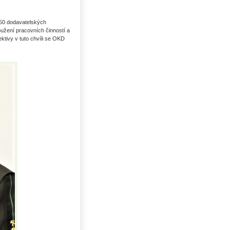
50 dodavatelských
užení pracovních činností a
ktivy v tuto chvíli se OKD
Uhlí US index