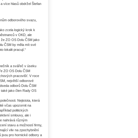
a více hlasů obdržel Štefan
členům odborového svazu,
ko zcela logický krok k
městnanců v OKD, ale
m, že ZO OS Dolu ČSM jako
Dolu ČSM by měla mít své
 lokalit pracují.“
ámečník a svářeč v úseku
ktuře ZO OS Dolu ČSM
hových pracovišť. V roce
SM, největší odborové
ředseda odborů Dolu ČSM
a také jako člen Rady OS
olečnosti. Nejistota, která
té včas upozornit na
říklad politických
ktivní smlouvy, ale i
ice nahrává různým
ení stavu a možností firmy,
mající vliv na zpochybnění
jsou pro hornické odbory a