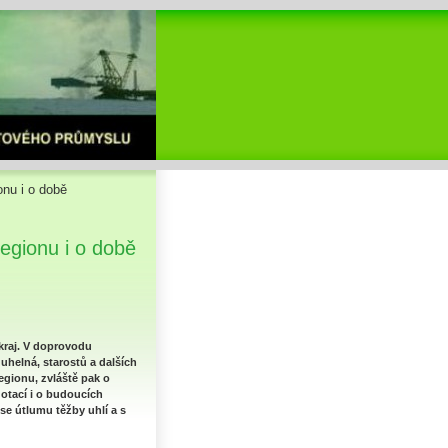
onu i o době
egionu i o době
 kraj. V doprovodu
helná, starostů a dalších
egionu, zvláště pak o
otací i o budoucích
se útlumu těžby uhlí a s