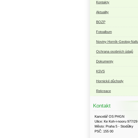
Kontakty
Aktuality
BOZP
Fotoalbum
Noviny Horník-Geolog-Naft
Ochrana osobních údajů
Dokumenty
KSVS
Hornické důchody
Rekreace
Kontakt
Kancelář OS PHGN
Ulice: Ke Koh-i-nooru 977/29
Město: Praha 5 - Stodůlky
PSČ: 155 00