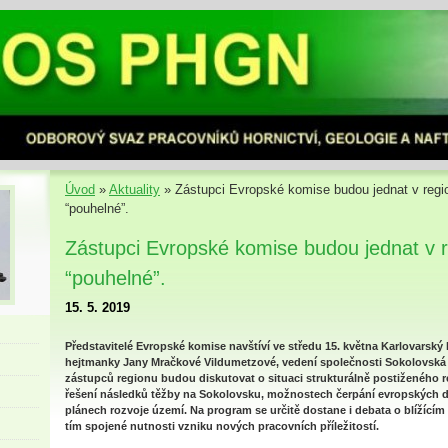
Úvod
»
Aktuality
»
Zástupci Evropské komise budou jednat v regi
“pouhelné”.
Zástupci Evropské komise budou jednat v r
“pouhelné”.
15. 5. 2019
Představitelé Evropské komise navštíví ve středu 15. května Karlovarský
hejtmanky Jany Mračkové Vildumetzové, vedení společnosti Sokolovská u
zástupců regionu budou diskutovat o situaci strukturálně postiženého r
řešení následků těžby na Sokolovsku, možnostech čerpání evropských d
plánech rozvoje území. Na program se určitě dostane i debata o blížícím 
tím spojené nutnosti vzniku nových pracovních příležitostí.