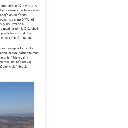
kturálně postižený kraj. S
Před časem jsme také založili
adajících do řízené
stovacího centra BMW, jež
kty rekultivace a
e mezinárodní letiště, jehož
 prohlídku lázeňského
yslitelně patří," uvedla
vat na zástupce Evropské
a nebo Řecka, zařazeno mezi
é unie. "Jde o velmi
ou moci na svůj rozvoj
ašeho kraje," dodala