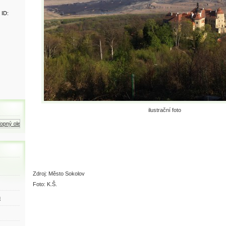
 ID:
ilustrační foto
pný olej
Zemní plyn
Motorová nafta
Zdroj: Město Sokolov
Foto: K.Š.
ů