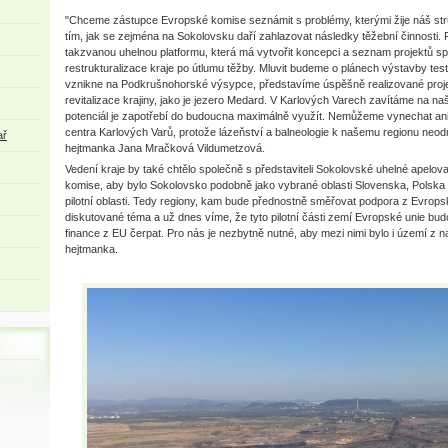
"Chceme zástupce Evropské komise seznámit s problémy, kterými žije náš stru
tím, jak se zejména na Sokolovsku daří zahlazovat následky těžební činnosti. 
takzvanou uhelnou platformu, která má vytvořit koncepci a seznam projektů sp
restrukturalizace kraje po útlumu těžby. Mluvit budeme o plánech výstavby te
vznikne na Podkrušnohorské výsypce, představíme úspěšně realizované proje
revitalizace krajiny, jako je jezero Medard. V Karlových Varech zavítáme na naš
potenciál je zapotřebí do budoucna maximálně využít. Nemůžeme vynechat ani
centra Karlových Varů, protože lázeňství a balneologie k našemu regionu neodm
ař
hejtmanka Jana Mračková Vildumetzová.
Vedení kraje by také chtělo společně s představiteli Sokolovské uhelné apelo
komise, aby bylo Sokolovsko podobně jako vybrané oblasti Slovenska, Polsk
pilotní oblasti. Tedy regiony, kam bude přednostně směřovat podpora z Evropsk
diskutované téma a už dnes víme, že tyto pilotní části zemí Evropské unie bud
finance z EU čerpat. Pro nás je nezbytně nutné, aby mezi nimi bylo i území z n
hejtmanka.