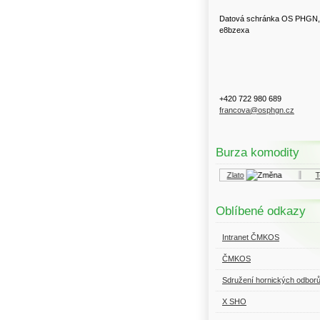
Datová schránka OS PHGN,
e8bzexa
+420 722 980 689
francova@osphgn.cz
Burza komodity
Kurzy.cz
Komodity a deriváty
Zlato
To
Oblíbené odkazy
Intranet ČMKOS
ČMKOS
Sdružení hornických odbor
X SHO