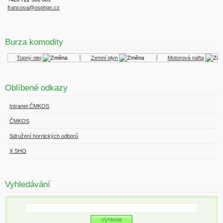
francova@osphgn.cz
Burza komodity
Topný olej
Zemní plyn
Motorová nafta
Oblíbené odkazy
Intranet ČMKOS
ČMKOS
Sdružení hornických odborů
X SHO
Vyhledávání