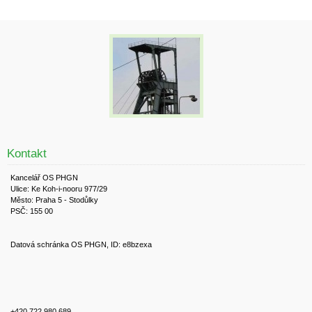
Kontakt
Kancelář OS PHGN
Ulice: Ke Koh-i-nooru 977/29
Město: Praha 5 - Stodůlky
PSČ: 155 00
Datová schránka OS PHGN, ID: e8bzexa
+420 722 980 689