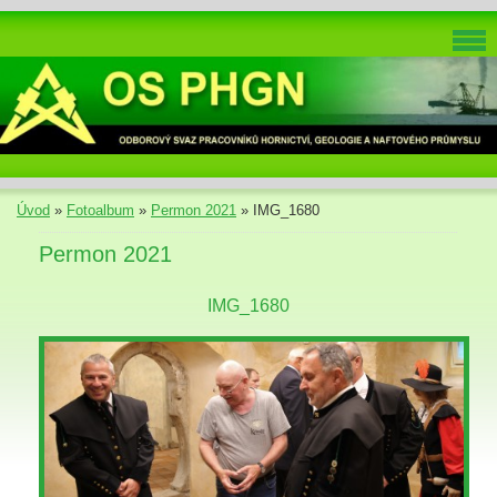
Úvod
»
Fotoalbum
»
Permon 2021
»
IMG_1680
Permon 2021
IMG_1680