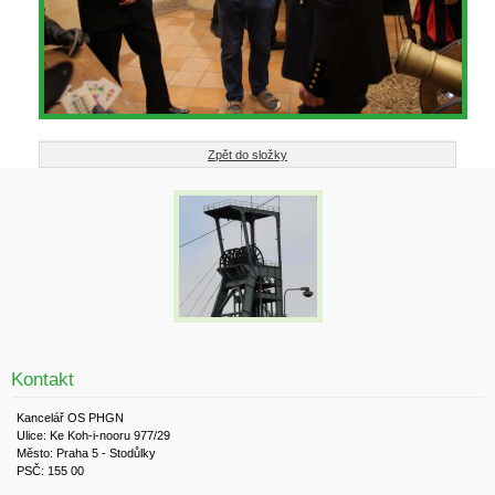
Zpět do složky
Kontakt
Kancelář OS PHGN
Ulice: Ke Koh-i-nooru 977/29
Město: Praha 5 - Stodůlky
PSČ: 155 00