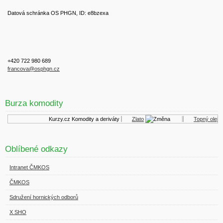
Datová schránka OS PHGN, ID: e8bzexa
+420 722 980 689
francova@osphgn.cz
Burza komodity
Kurzy.cz
Komodity a deriváty
Zlato
Topný olej
Oblíbené odkazy
Intranet ČMKOS
ČMKOS
Sdružení hornických odborů
X SHO