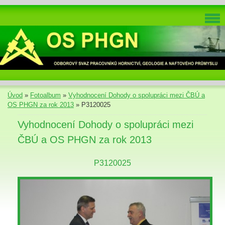
Úvod
»
Fotoalbum
»
Vyhodnocení Dohody o spolupráci mezi ČBÚ a
OS PHGN za rok 2013
»
P3120025
Vyhodnocení Dohody o spolupráci mezi
ČBÚ a OS PHGN za rok 2013
P3120025