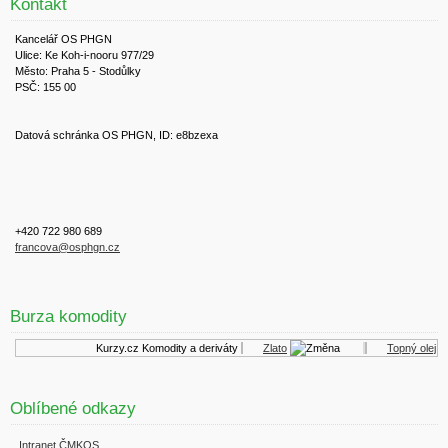
Kontakt
Kancelář OS PHGN
Ulice: Ke Koh-i-nooru 977/29
Město: Praha 5 - Stodůlky
PSČ: 155 00
Datová schránka OS PHGN, ID: e8bzexa
+420 722 980 689
francova@osphgn.cz
Burza komodity
Kurzy.cz
Komodity a deriváty
Zlato
Topný olej
Oblíbené odkazy
Intranet ČMKOS