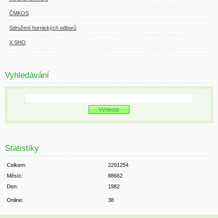
ČMKOS
Sdružení hornických odborů
X SHO
Vyhledávání
Statistiky
Celkem:
2291254
Měsíc:
88662
Den:
1982
Online:
38