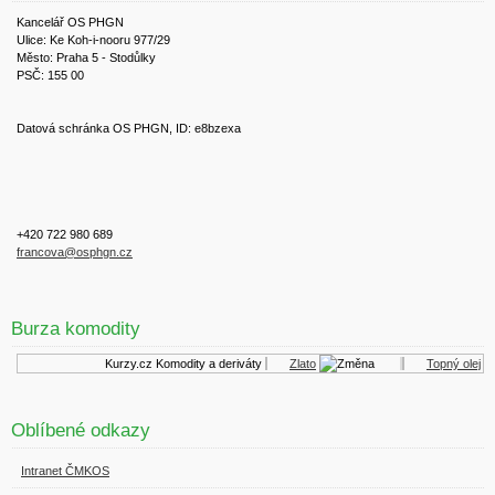
Kancelář OS PHGN
Ulice: Ke Koh-i-nooru 977/29
Město: Praha 5 - Stodůlky
PSČ: 155 00
Datová schránka OS PHGN, ID: e8bzexa
+420 722 980 689
francova@osphgn.cz
Burza komodity
Kurzy.cz
Komodity a deriváty
Zlato
Topný olej
Oblíbené odkazy
Intranet ČMKOS