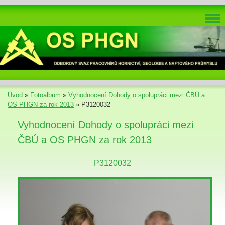
Úvod
»
Fotoalbum
»
Vyhodnocení Dohody o spolupráci mezi ČBÚ a
OS PHGN za rok 2013
»
P3120032
Vyhodnocení Dohody o spolupráci mezi
ČBÚ a OS PHGN za rok 2013
P3120032