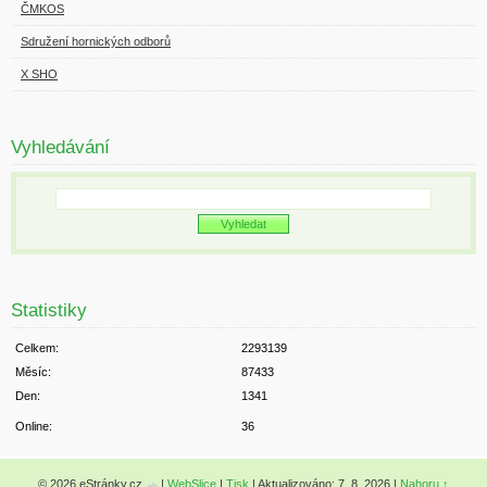
ČMKOS
Sdružení hornických odborů
X SHO
Vyhledávání
Statistiky
Celkem:
2293139
Měsíc:
87433
Den:
1341
Online:
36
© 2026 eStránky.cz
|
WebSlice
|
Tisk
|
Aktualizováno: 7. 8. 2026
|
Nahoru ↑