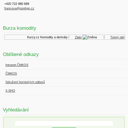
+420 722 980 689
francova@osphgn.cz
Burza komodity
Kurzy.cz
Komodity a deriváty
Zlato
Topný olej
Oblíbené odkazy
Intranet ČMKOS
ČMKOS
Sdružení hornických odborů
X SHO
Vyhledávání