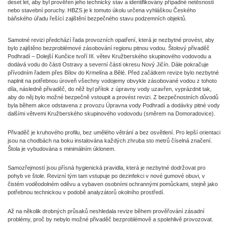
deset let, aby byl prověřen jeho technický stav a identifikovány případné netěsnosti
nebo stavební poruchy. HBZS je k tomuto úkolu určena vyhláškou Českého
báňského úřadu řešící zajištění bezpečného stavu podzemních objektů.
Samotné revizi předchází řada provozních opatření, která je nezbytné provést, aby
bylo zajištěno bezproblémové zásobování regionu pitnou vodou. Štolový přivaděč
Podhradí – Dolejší Kunčice tvoří III. větev Kružberského skupinového vodovodu a
dodává vodu do části Ostravy a severní části okresu Nový Jičín. Dále pokračuje
přívodním řadem přes Bílov do Krmelína a Bělé. Před začátkem revize bylo nezbytné
naplnit na potřebnou úroveň všechny vodojemy obvykle zásobované vodou z tohoto
díla, následně přivaděč, do něž byl přítok z úpravny vody uzavřen, vyprázdnit tak,
aby do něj bylo možné bezpečně vstoupit a provést revizi. Z bezpečnostních důvodů
byla během akce odstavena z provozu Úpravna vody Podhradí a dodávky pitné vody
dalšími větvemi Kružberského skupinového vodovodu (směrem na Domoradovice).
Přivaděč je kruhového profilu, bez umělého větrání a bez osvětlení. Pro lepší orientaci
jsou na chodbách na boku instalována každých zhruba sto metrů číselná značení.
Štola je vybudována s minimálním úklonem.
Samozřejmostí jsou přísná hygienická pravidla, která je nezbytné dodržovat pro
pohyb ve štole. Revizní tým tam vstupuje po dezinfekci v nové gumové obuvi, v
čistém voděodolném oděvu a vybaven osobními ochrannými pomůckami, stejně jako
potřebnou technickou v podobě analyzátorů okolního prostředí.
Až na několik drobných průsaků neshledala revize během prověřování zásadní
problémy, proč by nebylo možné přivaděč bezproblémově a spolehlivě provozovat.