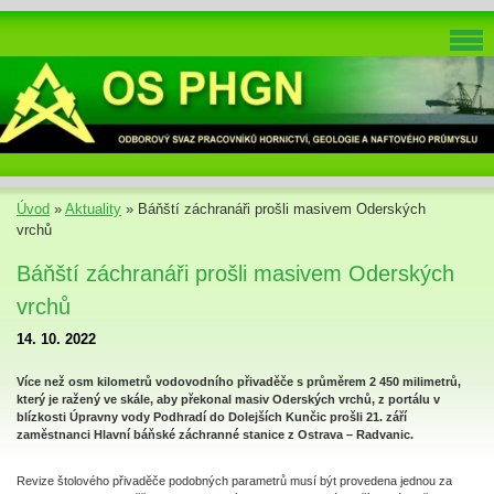
Úvod
»
Aktuality
»
Báňští záchranáři prošli masivem Oderských
vrchů
Báňští záchranáři prošli masivem Oderských
vrchů
14. 10. 2022
Více než osm kilometrů vodovodního přivaděče s průměrem 2 450 milimetrů,
který je ražený ve skále, aby překonal masiv Oderských vrchů, z portálu v
blízkosti Úpravny vody Podhradí do Dolejších Kunčic prošli 21. září
zaměstnanci Hlavní báňské záchranné stanice z Ostrava – Radvanic.
Revize štolového přivaděče podobných parametrů musí být provedena jednou za