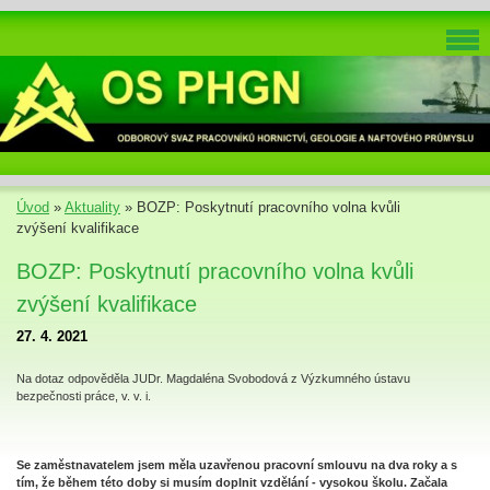
Úvod
»
Aktuality
»
BOZP: Poskytnutí pracovního volna kvůli
zvýšení kvalifikace
BOZP: Poskytnutí pracovního volna kvůli
zvýšení kvalifikace
27. 4. 2021
Na dotaz odpověděla JUDr. Magdaléna Svobodová z Výzkumného ústavu
bezpečnosti práce, v. v. i.
Se zaměstnavatelem jsem měla uzavřenou pracovní smlouvu na dva roky a s
tím, že během této doby si musím doplnit vzdělání - vysokou školu. Začala