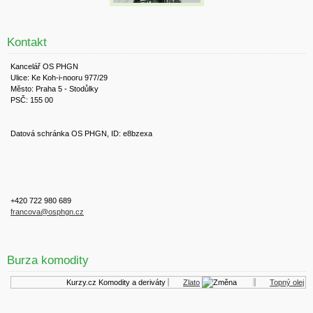
Kontakt
Kancelář OS PHGN
Ulice: Ke Koh-i-nooru 977/29
Město: Praha 5 - Stodůlky
PSČ: 155 00
Datová schránka OS PHGN, ID: e8bzexa
+420 722 980 689
francova@osphgn.cz
Burza komodity
Kurzy.cz
Komodity a deriváty
Zlato
Topný olej