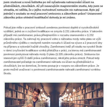
jsem studovat a nová ředitelka po mě vyžadovala nahrazování účasti na
přednáškách, zkouškách. Až při navazujícím magisterském studiu, kdy jsem se
ohradila, mi sdělila, že z jejího rozhodnutí nemusím nic nahrazovat. Bylo její
jednání v souladu se mojí pracovní smlouvou a zákoníkem práce? Ustanovení
zákoníku práce ohledně kvalifikační dohody je mi známo.
Pokud jste měla v pracovní smlouvě uvedenou povinnost doplnit si vysokoškolské
vzdělání, jedná se o zvýšení kvalifikace ve smyslu § 231 zákoníku práce. V takovém
případě má zaměstnanec práva přinejmenším v rozsahu stanoveném v § 232
zákoníku práce. Ta zahrnují mj. pracovní volno s náhradou mzdy nebo platu ve výši
průměrného výdělku v nezbytně nutném rozsahu k účasti na výuce a 2 pracovní dny
na přípravu a vykonání každé zkoušky. Zaměstnanci totiž při studiu na vysoké škole
v rámci zvyšování kvalifikace vzniká překážka v práci, za kterou má zaměstnavatel
povinnost poskytovat náhradu mzdy či platu (§ 205 zákoníku práce). Smlouvou lze
stanovit jen vyšší či další práva zaměstnance, nikoli jeho práva omezit. Pokud tedy
zaměstnavatel požaduje na zaměstnanci náhradu za účast na přednáškách a
zkouškách, lze se domnívat, že tento postup je v rozporu se zákoníkem práce. Je
proto možné uvažovat i o povinnosti zaměstnavatele nahradit zaměstnanci vzniklou
škodu.