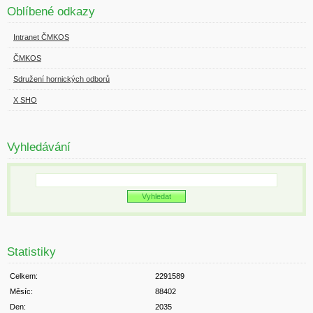
Oblíbené odkazy
Intranet ČMKOS
ČMKOS
Sdružení hornických odborů
X SHO
Vyhledávání
Statistiky
Celkem:
2291589
Měsíc:
88402
Den:
2035