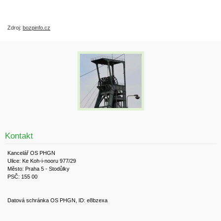
Zdroj:
bozpinfo.cz
Kontakt
Kancelář OS PHGN
Ulice: Ke Koh-i-nooru 977/29
Město: Praha 5 - Stodůlky
PSČ: 155 00
Datová schránka OS PHGN, ID: e8bzexa