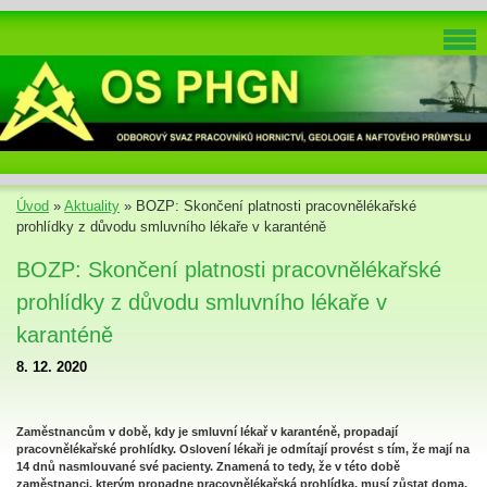
Úvod
»
Aktuality
»
BOZP: Skončení platnosti pracovnělékařské
prohlídky z důvodu smluvního lékaře v karanténě
BOZP: Skončení platnosti pracovnělékařské
prohlídky z důvodu smluvního lékaře v
karanténě
8. 12. 2020
Zaměstnancům v době, kdy je smluvní lékař v karanténě, propadají
pracovnělékařské prohlídky. Oslovení lékaři je odmítají provést s tím, že mají na
14 dnů nasmlouvané své pacienty. Znamená to tedy, že v této době
zaměstnanci, kterým propadne pracovnělékařská prohlídka, musí zůstat doma,