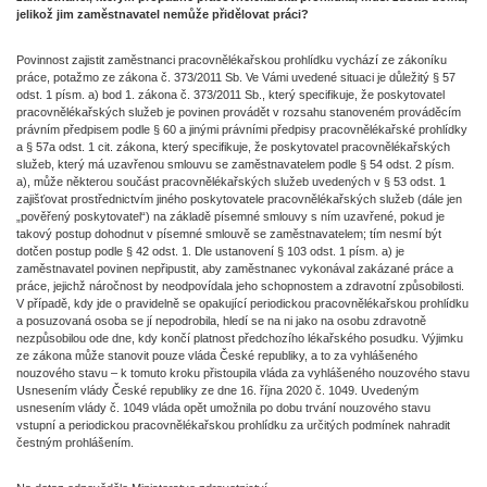
jelikož jim zaměstnavatel nemůže přidělovat práci?
Povinnost zajistit zaměstnanci pracovnělékařskou prohlídku vychází ze zákoníku
práce, potažmo ze zákona č. 373/2011 Sb. Ve Vámi uvedené situaci je důležitý § 57
odst. 1 písm. a) bod 1. zákona č. 373/2011 Sb., který specifikuje, že poskytovatel
pracovnělékařských služeb je povinen provádět v rozsahu stanoveném prováděcím
právním předpisem podle § 60 a jinými právními předpisy pracovnělékařské prohlídky
a § 57a odst. 1 cit. zákona, který specifikuje, že poskytovatel pracovnělékařských
služeb, který má uzavřenou smlouvu se zaměstnavatelem podle § 54 odst. 2 písm.
a), může některou součást pracovnělékařských služeb uvedených v § 53 odst. 1
zajišťovat prostřednictvím jiného poskytovatele pracovnělékařských služeb (dále jen
„pověřený poskytovatel“) na základě písemné smlouvy s ním uzavřené, pokud je
takový postup dohodnut v písemné smlouvě se zaměstnavatelem; tím nesmí být
dotčen postup podle § 42 odst. 1. Dle ustanovení § 103 odst. 1 písm. a) je
zaměstnavatel povinen nepřipustit, aby zaměstnanec vykonával zakázané práce a
práce, jejichž náročnost by neodpovídala jeho schopnostem a zdravotní způsobilosti.
V případě, kdy jde o pravidelně se opakující periodickou pracovnělékařskou prohlídku
a posuzovaná osoba se jí nepodrobila, hledí se na ni jako na osobu zdravotně
nezpůsobilou ode dne, kdy končí platnost předchozího lékařského posudku. Výjimku
ze zákona může stanovit pouze vláda České republiky, a to za vyhlášeného
nouzového stavu – k tomuto kroku přistoupila vláda za vyhlášeného nouzového stavu
Usnesením vlády České republiky ze dne 16. října 2020 č. 1049. Uvedeným
usnesením vlády č. 1049 vláda opět umožnila po dobu trvání nouzového stavu
vstupní a periodickou pracovnělékařskou prohlídku za určitých podmínek nahradit
čestným prohlášením.