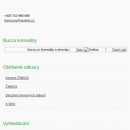
+420 722 980 689
francova@osphgn.cz
Burza komodity
Kurzy.cz
Komodity a deriváty
Zlato
Topný olej
Oblíbené odkazy
Intranet ČMKOS
ČMKOS
Sdružení hornických odborů
X SHO
Vyhledávání