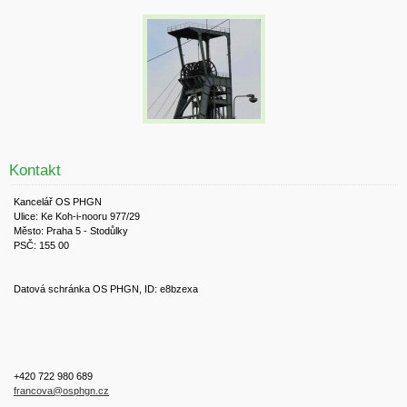
Kontakt
Kancelář OS PHGN
Ulice: Ke Koh-i-nooru 977/29
Město: Praha 5 - Stodůlky
PSČ: 155 00
Datová schránka OS PHGN, ID: e8bzexa
+420 722 980 689
francova@osphgn.cz