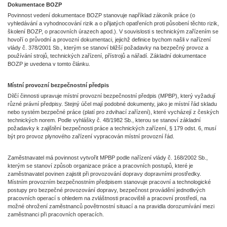
Dokumentace BOZP
Povinnost vedení dokumentace BOZP stanovuje například zákoník práce (o
vyhledávání a vyhodnocování rizik a o přijatých opatřeních proti působení těchto rizik,
školení BOZP, o pracovních úrazech apod.). V souvislosti s technickým zařízením se
hovoří o průvodní a provozní dokumentaci, jejichž definice bychom našli v nařízení
vlády č. 378/2001 Sb., kterým se stanoví bližší požadavky na bezpečný provoz a
používání strojů, technických zařízení, přístrojů a nářadí. Základní dokumentace
BOZP je uvedena v tomto článku.
Místní provozní bezpečnostní předpis
Dílčí činnosti upravuje místní provozní bezpečnostní předpis (MPBP), který vyžadují
různé právní předpisy. Stejný účel mají podobné dokumenty, jako je místní řád skladu
nebo systém bezpečné práce (platí pro zdvihací zařízení), které vycházejí z českých
technických norem. Podle vyhlášky č. 48/1982 Sb., kterou se stanoví základní
požadavky k zajištění bezpečnosti práce a technických zařízení, § 179 odst. 6, musí
být pro provoz plynového zařízení vypracován místní provozní řád.
Zaměstnavatel má povinnost vytvořit MPBP podle nařízení vlády č. 168/2002 Sb.,
kterým se stanoví způsob organizace práce a pracovních postupů, které je
zaměstnavatel povinen zajistit při provozování dopravy dopravními prostředky.
Místním provozním bezpečnostním předpisem stanovuje pracovní a technologické
postupy pro bezpečné provozování dopravy, bezpečnost provádění jednotlivých
pracovních operací s ohledem na zvláštnosti pracoviště a pracovní prostředí, na
možné ohrožení zaměstnanců povětrnostní situací a na pravidla dorozumívání mezi
zaměstnanci při pracovních operacích.