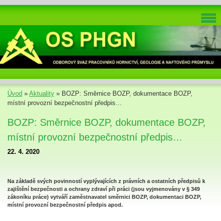
Úvod
»
Aktuality
»
BOZP: Směrnice BOZP, dokumentace BOZP,
místní provozní bezpečnostní předpis…
BOZP: Směrnice BOZP, dokumentace BOZP,
místní provozní bezpečnostní předpis…
22. 4. 2020
Na základě svých povinností vyplývajících z právních a ostatních předpisů k
zajištění bezpečnosti a ochrany zdraví při práci (jsou vyjmenovány v § 349
zákoníku práce) vytváří zaměstnavatel směrnici BOZP, dokumentaci BOZP,
místní provozní bezpečnostní předpis apod.