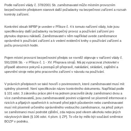
Podle nařízení vlády č. 378/2001 Sb. zaměstnavatel může místním provozním
bezpečnostním předpisem stanovit další požadavky na bezpečnost zařízení a rozsah
kontroly zařízení.
Konkrétní obsah MPBP je uveden v Příloze č. 4 k tomuto nařízení vlády, kde jsou
specifikovány další požadavky na bezpečný provoz a používání zařízení pro
plynulou dopravu nákladů. Zaměstnavatel v něm například uvede zaměstnance
oprávněné k používání zařízení a k vedení evidenční knihy o používání zařízení a
počtu provozních hodin.
Pojem místní provozní bezpečnostní předpis se rovněž objevuje v nařízení vlády č.
591/2006 Sb. - v Příloze č. 1 - XV. Přeprava strojů. Má jej vypracovat zhotovitel v
případě absence pokynů a postupů při přepravě, nakládání, skládání, zajištění a
upevnění stroje nebo jeho pracovního zařízení v návodu na používání.
V právních předpisech se také hovoří o povinnostech, které zaměstnavatel musí mít
splněny písemně. Není specifikován název konkrétního dokumentu. Například podle
§ 101 odst. 3 zákoníku práce plní-li na jednom pracovišti úkoly zaměstnanci dvou a
více zaměstnavatelů, jsou zaměstnavatelé povinni vzájemně se písemně informovat o
rizicích a přijatých opatřeních k ochraně před jejich působením nebo zaměstnavatel
musí mít písemně určeného oprávněného vedoucího zaměstnance, na jehož pokyn
se zaměstnanci musí podrobit zjištění, zda nejsou pod vlivem alkoholu nebo jiných
návykových látek [§ 106 odst. 4 písm. i) ZP]. To vše by mělo být součástí směrnice
BOZP v podniku.