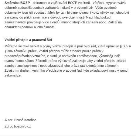
Směrnice BOZP
- dokument o zajišťování BOZP ve firmě - většinou vypracovává
odborně způsobilá osoba k zajišťování úkolů v prevenci rizik. Výše uvedené
dokumenty jsou její součástí. Měly by tam být jmenovány, i když někdy nemohou být
zařazeny do příloh směrnice z důvodu své objemnosti. Například pokud
zaměstnavatel provozuje více skladů, mnoho strojních zařízení apod. Záleží na
charakteru podniku a jeho činností.
Vnitřní předpis a pracovní řád
Můžeme se také setkat s pojmy vnitřní předpis a pracovní řád, které upravuje § 305 a
§ 306 zákoníku práce. Vnitřní předpis může stanovit pouze práva v
pracovněprávních vztazích, z nichž je oprávněn zaměstnanec, výhodněji, než
stanoví tento zákon. Zákoník práce výslovně zakazuje, aby vnitřní předpis ukládal
zaměstnanci povinnosti nebo zkracoval jeho práva stanovená tímto zákonem.
Zvláštním druhem vnitřního předpisu je pracovní řád, kde ukládat povinnosti v rámci
zákona lze.
Autor: Hrubá Kateřina
Zdroj:
bozpinfo.cz