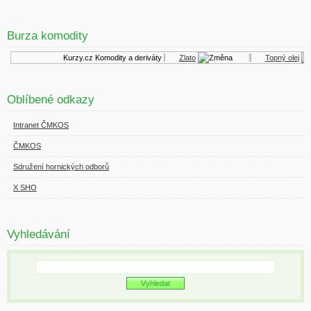
Burza komodity
Kurzy.cz
Komodity a deriváty
Zlato
Topný olej
Oblíbené odkazy
Intranet ČMKOS
ČMKOS
Sdružení hornických odborů
X SHO
Vyhledávání