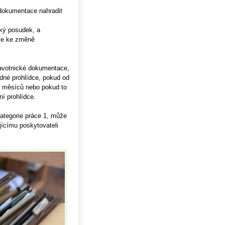
 dokumentace nahradit
ský posudek, a
ce ke změně
ravotnické dokumentace,
dné prohlídce, pokud od
6 měsíců nebo pokud to
í prohlídce.
ategorie práce 1, může
Uhlí US index
jícímu poskytovateli