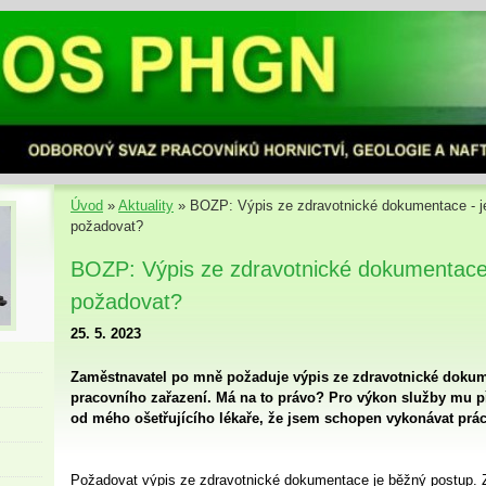
Úvod
»
Aktuality
»
BOZP: Výpis ze zdravotnické dokumentace - j
požadovat?
BOZP: Výpis ze zdravotnické dokumentace 
požadovat?
25. 5. 2023
Zaměstnavatel po mně požaduje výpis ze zdravotnické doku
pracovního zařazení. Má na to právo? Pro výkon služby mu př
od mého ošetřujícího lékaře, že jsem schopen vykonávat prác
Požadovat výpis ze zdravotnické dokumentace je běžný postup.