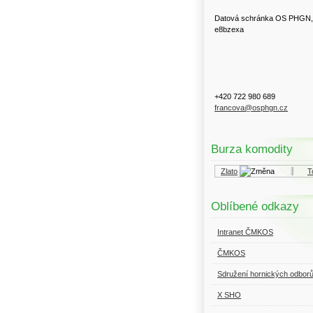
Datová schránka OS PHGN,
e8bzexa
+420 722 980 689
francova@osphgn.cz
Burza komodity
Kurzy.cz
Komodity a deriváty
Zlato
Top
Oblíbené odkazy
Intranet ČMKOS
ČMKOS
Sdružení hornických odbor
X SHO