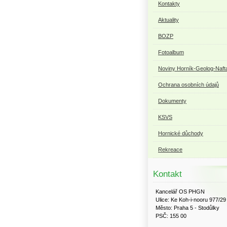
Kontakty
Aktuality
BOZP
Fotoalbum
Noviny Horník-Geolog-Naft
Ochrana osobních údajů
Dokumenty
KSVS
Hornické důchody
Rekreace
Kontakt
Kancelář OS PHGN
Ulice: Ke Koh-i-nooru 977/29
Město: Praha 5 - Stodůlky
PSČ: 155 00