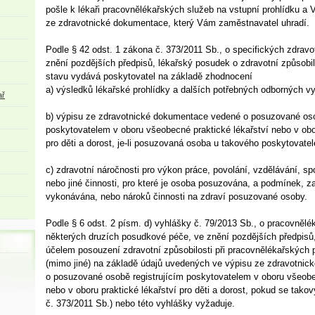
pošle k lékaři pracovnělékařských služeb na vstupní prohlídku a 
ze zdravotnické dokumentace, který Vám zaměstnavatel uhradí.
Podle § 42 odst. 1 zákona č. 373/2011 Sb., o specifických zdravo
znění pozdějších předpisů, lékařský posudek o zdravotní způsobi
stavu vydává poskytovatel na základě zhodnocení
a) výsledků lékařské prohlídky a dalších potřebných odborných vy
ař
b) výpisu ze zdravotnické dokumentace vedené o posuzované osob
poskytovatelem v oboru všeobecné praktické lékařství nebo v obor
pro děti a dorost, je-li posuzovaná osoba u takového poskytovatele
c) zdravotní náročnosti pro výkon práce, povolání, vzdělávání, sp
nebo jiné činnosti, pro které je osoba posuzována, a podmínek, za
vykonávána, nebo nároků činnosti na zdraví posuzované osoby.
Podle § 6 odst. 2 písm. d) vyhlášky č. 79/2013 Sb., o pracovněl
některých druzích posudkové péče, ve znění pozdějších předpisů,
účelem posouzení zdravotní způsobilosti při pracovnělékařských 
(mimo jiné) na základě údajů uvedených ve výpisu ze zdravotni
o posuzované osobě registrujícím poskytovatelem v oboru všeobe
nebo v oboru praktické lékařství pro děti a dorost, pokud se tako
č. 373/2011 Sb.) nebo této vyhlášky vyžaduje.