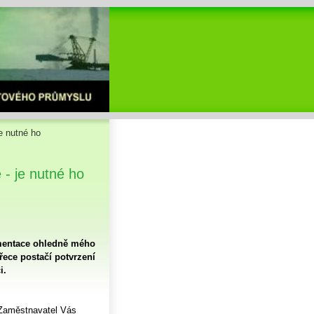
e nutné ho
- je nutné ho
mentace ohledně mého
ece postačí potvrzení
i.
 Zaměstnavatel Vás