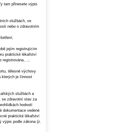
Vy tam přinesete výpis
tních službách, ve
losti nebo o zdravotním
šetření;
ě jejím registrujícím
u praktické lékařství
 registrována,...;
ortu, tělesné výchovy
 kterých je činnost
ékařských službách a
 se zdravotní stav za
prohlídkách hodnotí
cké dokumentace vedené
cné praktické lékařství
vý výpis podle zákona (z.