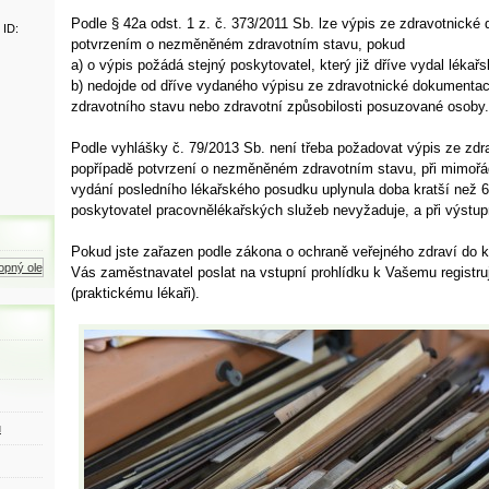
Podle § 42a odst. 1 z. č. 373/2011 Sb. lze výpis ze zdravotnické
 ID:
potvrzením o nezměněném zdravotním stavu, pokud
a) o výpis požádá stejný poskytovatel, který již dříve vydal lékař
b) nedojde od dříve vydaného výpisu ze zdravotnické dokumenta
zdravotního stavu nebo zdravotní způsobilosti posuzované osoby.
Podle vyhlášky č. 79/2013 Sb. není třeba požadovat výpis ze zd
popřípadě potvrzení o nezměněném zdravotním stavu, při mimořá
vydání posledního lékařského posudku uplynula doba kratší než 
poskytovatel pracovnělékařských služeb nevyžaduje, a při výstupn
Pokud jste zařazen podle zákona o ochraně veřejného zdraví do k
ný olej
Zemní plyn
Motorová nafta
Vás zaměstnavatel poslat na vstupní prohlídku k Vašemu registru
(praktickému lékaři).
ů