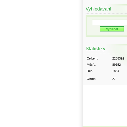
Vyhledávání
Statistiky
Celkem:
2288392
Měsíc:
89152
Den:
1884
Online:
27