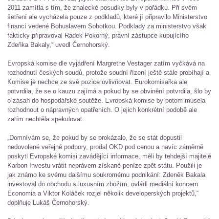
2011 zamítla s tím, že znalecké posudky byly v pořádku. Při svém
šetření ale vycházela pouze z podkladů, které jí připravilo Ministerstvo
financí vedené Bohuslavem Sobotkou. Podklady za ministerstvo však
fakticky připravoval Radek Pokorný, právní zástupce kupujícího
Zdeňka Bakaly,“ uvedl Černohorský.
Evropská komise dle vyjádření Margrethe Vestager zatím vyčkává na
rozhodnutí českých soudů, protože soudní řízení ještě stále probíhají a
Komise je nechce ze své pozice ovlivňovat. Eurokomisařka ale
potvrdila, že se o kauzu zajímá a pokud by se obvinění potvrdila, šlo by
o zásah do hospodářské soutěže. Evropská komise by potom musela
rozhodnout o nápravných opatřeních. O jejich konkrétní podobě ale
zatím nechtěla spekulovat.
„Domnívám se, že pokud by se prokázalo, že se stát dopustil
nedovolené veřejné podpory, prodal OKD pod cenou a navíc záměrně
poskytl Evropské komisi zavádějící informace, měli by tehdejší majitelé
Karbon Investu vrátit neprávem získané peníze zpět státu. Použili je
jak známo ke svému dalšímu soukromému podnikání: Zdeněk Bakala
investoval do obchodu s luxusním zbožím, ovládl mediální koncern
Economia a Viktor Koláček rozjel několik developerských projektů,“
doplňuje Lukáš Černohorský.