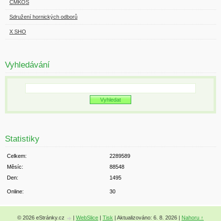
ČMKOS
Sdružení hornických odborů
X SHO
Vyhledávání
Statistiky
Celkem:
2289589
Měsíc:
88548
Den:
1495
Online:
30
© 2026 eStránky.cz
|
WebSlice
|
Tisk
|
Aktualizováno: 6. 8. 2026
|
Nahoru ↑