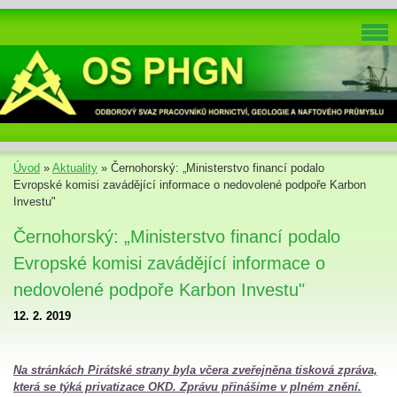
Úvod
»
Aktuality
»
Černohorský: „Ministerstvo financí podalo
Evropské komisi zavádějící informace o nedovolené podpoře Karbon
Investu"
Černohorský: „Ministerstvo financí podalo
Evropské komisi zavádějící informace o
nedovolené podpoře Karbon Investu"
12. 2. 2019
Na stránkách Pirátské strany byla včera zveřejněna tisková zpráva,
která se týká privatizace OKD. Zprávu přinášíme v plném znění.