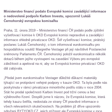
Ministerstvo financí podalo Evropské komisi zavádějící informace
o nedovolené podpoře Karbon Investu, upozornil Lukáš
Černohorský evropskou komisařku
Praha, 11. února 2019 – Ministerstvo financí ČR podalo podle zjištění
vyšetřovací komise k OKD Evropské komisi nepravdivé a zavádějící
informace ohledně privatizace OKD. Šéf vyšetřovací komise, pirátský
poslanec Lukáš Černohorský, o tom informoval eurokomisařku pro
hospodářskou soutěž Margrethe Vestager při její návštěvě Poslanecké
sněmovny Parlamentu ČR. Černohorský položil eurokomisařce několik
dotazů během jejího vystoupení na zasedání Výboru pro evropské
záležitosti a apeloval na ni, aby se Evropská komise privatizací OKD
dál zabývala.
„Předal jsem eurokomisařce Vestager důležité důkazní materiály
týkající se protiprávní veřejné podpory v kauze OKD. Ta byla podle nás
poskytnuta v rámci privatizace minoritního podílu státu v roce 2004.
Stát ho prodal společnosti Karbon Invest pod tržní cenou a bez
výběrového řízení. Dospěli jsme k názoru, že Evropská komise, která
tehdy kauzu šetřila, nedostala ze strany ČR pravdivé informace o
všech relevantních skutečnostech. Na problém již dříve upozornilo
sdružení BYTYOKD.CZ, jejich stížnost ale Evropská komise v roce