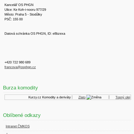
Kancelář OS PHGN
Ulice: Ke Koh-i-nooru 977/29
Město: Praha 5 - Stodůlky
PSČ: 155 00
Datová schránka OS PHGN, ID: e8bzexa
+420 722 980 689
francova@osphgn.cz
Burza komodity
Kurzy.cz
Komodity a deriváty
Zlato
Topný olej
Oblíbené odkazy
Intranet ČMKOS