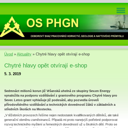
Úvod
»
Aktuality
»
Chytré hlavy opět otvírají e-shop
Chytré hlavy opět otvírají e-shop
5. 3. 2019
Sedmnáct milionů korun již Vršanská uhelná ze skupiny Sev.en Energy
vynaložila na podporu vzdělávání z grantového programu Chytré hlavy pro
Sever. Letos grant vyhlašuje již podesáté, aby pozvedla úroveň
přírodovědného vzdělávání a technických dovedností žáků v základních a
středních školách na Mostecku.
„V těžebních provozech řešíme nejen nedostatek kvalifikovaných dělníků, ale také
generační obměnu zaměstnanců. Připadá mi proto nanejvýš potřebné podporovat
rozvoj technického myšlení a řemeslných dovedností už u školních dětí. Proto se