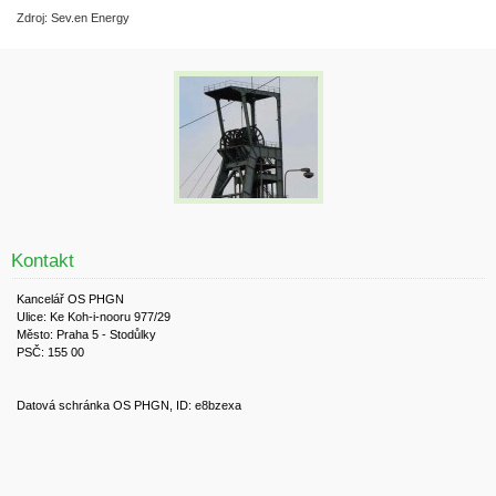
Zdroj: Sev.en Energy
Kontakt
Kancelář OS PHGN
Ulice: Ke Koh-i-nooru 977/29
Město: Praha 5 - Stodůlky
PSČ: 155 00
Datová schránka OS PHGN, ID: e8bzexa