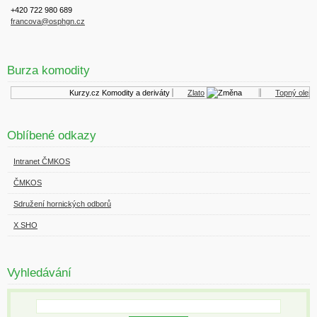
+420 722 980 689
francova@osphgn.cz
Burza komodity
Kurzy.cz
Komodity a deriváty
Zlato
Topný olej
Oblíbené odkazy
Intranet ČMKOS
ČMKOS
Sdružení hornických odborů
X SHO
Vyhledávání