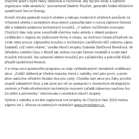
snažíme grant Chytré hlavy zlepšovat a rozšiřovat, aby byl pro školy a zájmové
organizace stále atraktivní,“ poznamenal Vladimír Rouček, generální ředitel těžebních
společností Sev.en Energy.
Kromě zhruba padesáti nových učeben a nákupu moderních učebních pomůcek se
Vršanská uhelná v posledních dvou letech zasloužila také o rozvoj zájmové činnosti
dětí a mládeže podporou technických kroužků. „V našem rozšířeném konceptu
Chytrých hlav, kdy jsme soustředili všechny naše aktivity v oblasti podpory
vzdělávání v regionu do stylizované formy e-shopu, se možnost čerpat příspěvek na
vznik nebo provoz zájmového kroužku s technickým zaměřením těší velkému zájmu
žadatelů, což velmi vítáme,“ uvedla mluvčí skupiny Gabriela Sáričková Benešová. Ve
Středisku volného času v Mostě tak mohou rozvíjet činnost modeláři a vznikl také
kroužek frézování. Na vybavení elektro kroužků pro začátečníky a pokročilé těžaři
přispěli společnosti Amavet.
V e-shop verzi grantového programu se staly vyhledávanými i tematické vzdělávací
akce. „Zvlášť oblíbená je Uhelná maturita, která z nabídky mizí jako první, a proto
letos nabízíme středním školám dva tyto cykly. Chyběla nám akce pro žáky prvního
stupně základních škol, a tak jsme pro ně ve spolupráci s mosteckým ekologickým
centrem a Podkrušnohorským technickým muzeem zařadili zábavnou naučnou hru
Za uhlím a permoníky,“ informovala o novinkách mluvčí skupiny.
Vybírat z nabídky a on-line registrovat své projekty do Chytrých hlav 2019 mohou
zájemci od 1. března na webových stránkách
www.chytrehlavy.cz.