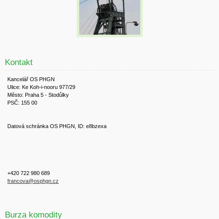
Kontakt
Kancelář OS PHGN
Ulice: Ke Koh-i-nooru 977/29
Město: Praha 5 - Stodůlky
PSČ: 155 00
Datová schránka OS PHGN, ID: e8bzexa
+420 722 980 689
francova@osphgn.cz
Burza komodity