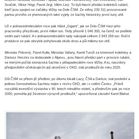
Svaček, Viktor Högr, Pavel Jirgl, Vilém Lisý. To byli hlavní předáci kolektivů rubání,
kteří jsou spojeni se začátky těžby na Dole ČSM. Ze stěny 230 311 provozované
partou prvního ze jmenovaných také vyjely ze šachty historicky první tuny uhlí.
Už v jednasedmdesátém roce pak hlásil „Gigant“, jak se Dolu ČSM mezi jeho
pracovníky přezdívalo, první milion tun. Tedy přesně 1 046 300, na čemž se podílelo
sedm part rubání. A v jednaosmdesátém tady nakopali celkem 2 843 269 tun. Roční
produkce se pak obvykle pohybovala okolo dvou a půl milionu tun uhlí.
Miroslav Pokorný, Pavel Kulla, Miroslav Vaľany, Kamil Turoň za kmenové kolektivy a
Dariusz Heczko za dodavatele z Alpexu., jsou hlavní předáci part v provoze rubání,
se kterými počítá stonavská šachta v pětapadesátém roce těžby. A tu, navzdory
předpovědím očekávajícím její ukončení v OKD, stát prodloužil do roku 2025.
Důl ČSM se přitom již předloni, po útlumu lokalit Lazy, ČSA a Darkov, stal poslední a
jedinou černouhelnou šachtou nejen v revíru OKD, ale i v celém Česku. „Právě
rozsáhlá investiční výstavba v 90. letech minulého století, a především pak po roce
2000, pomohla její životnost výrazně prodloužit,“ upozorňoval závodní Karel Blahut.