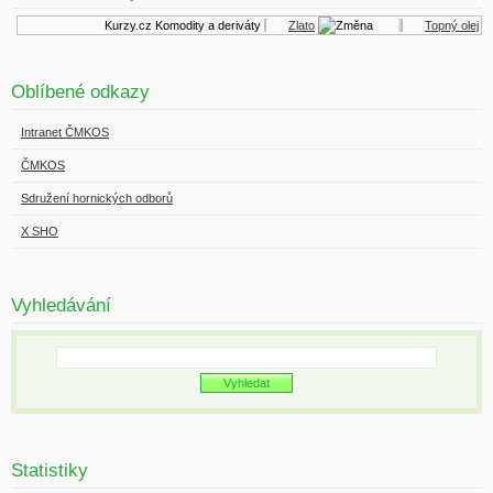
Kurzy.cz
Komodity a deriváty
Zlato
Topný olej
Oblíbené odkazy
Intranet ČMKOS
ČMKOS
Sdružení hornických odborů
X SHO
Vyhledávání
Statistiky