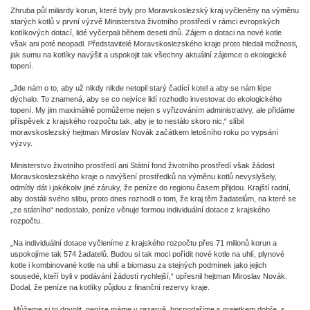
Zhruba půl miliardy korun, které byly pro Moravskoslezský kraj vyčleněny na výměnu
starých kotlů v první výzvě Ministerstva životního prostředí v rámci evropských
kotlíkových dotací, lidé vyčerpali během deseti dnů. Zájem o dotaci na nové kotle
však ani poté neopadl. Představitelé Moravskoslezského kraje proto hledali možnosti,
jak sumu na kotlíky navýšit a uspokojit tak všechny aktuální zájemce o ekologické
topení.
„Jde nám o to, aby už nikdy nikde netopil starý čadící kotel a aby se nám lépe
dýchalo. To znamená, aby se co nejvíce lidí rozhodlo investovat do ekologického
topení. My jim maximálně pomůžeme nejen s vyřizováním administrativy, ale přidáme
příspěvek z krajského rozpočtu tak, aby je to nestálo skoro nic,“ slíbil
moravskoslezský hejtman Miroslav Novák začátkem letošního roku po vypsání
výzvy.
Ministerstvo životního prostředí ani Státní fond životního prostředí však žádost
Moravskoslezského kraje o navýšení prostředků na výměnu kotlů nevyslyšely,
odmítly dát i jakékoliv jiné záruky, že peníze do regionu časem přijdou. Krajští radní,
aby dostáli svého slibu, proto dnes rozhodli o tom, že kraj těm žadatelům, na které se
„ze státního“ nedostalo, peníze věnuje formou individuální dotace z krajského
rozpočtu.
„Na individuální dotace vyčleníme z krajského rozpočtu přes 71 milionů korun a
uspokojíme tak 574 žadatelů. Budou si tak moci pořídit nové kotle na uhlí, plynové
kotle i kombinované kotle na uhlí a biomasu za stejných podmínek jako jejich
sousedé, kteří byli v podávání žádostí rychlejší,“ upřesnil hejtman Miroslav Novák.
Dodal, že peníze na kotlíky půjdou z finanční rezervy kraje.
„Můžeme si to dovolit, peníze máme v rezervě, hospodaříme s majetkem dobře, s