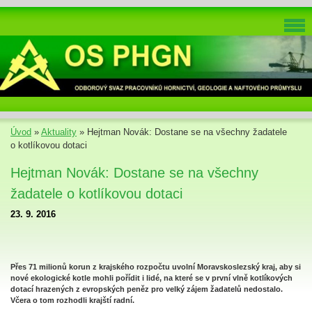
Úvod
»
Aktuality
»
Hejtman Novák: Dostane se na všechny žadatele
o kotlíkovou dotaci
Hejtman Novák: Dostane se na všechny
žadatele o kotlíkovou dotaci
23. 9. 2016
Přes 71 milionů korun z krajského rozpočtu uvolní Moravskoslezský kraj, aby si
nové ekologické kotle mohli pořídit i lidé, na které se v první vlně kotlíkových
dotací hrazených z evropských peněz pro velký zájem žadatelů nedostalo.
Včera o tom rozhodli krajští radní.