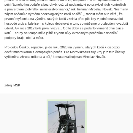
péčí řádného hospodáře a bez chyb, což už podvanácté po pravidelných kontrolách
a prověřování potvrdilo i ministerstvo financí,“ řekl hejtman Miroslav Novák. Nesmírný
zájem občanů o výměnu neekologických kotlů ho těší. „Radost mám o to větší, že
prvotní myšlenka na výměnu starých kotlů vznikla před pěti lety v jedné ostravské
hospodě u piva, kde jsem s kolegy debatoval o tom, co můžeme pro zlepšení ovzduší
udělat. A v roce 2012 byla první výzva... Od té doby se podařilo vyměnit čtyři tisíce
kotlů. Teď by se tempo mělo ještě zrychlit díky evropským penězům a finanční
podpory kraje, obcí a měst.
Pro celou Českou republiku je do roku 2020 na výměnu starých kotlů k dispozici
devět miliard korun z evropských peněz. Pro Moravskoslezský kraj je z této částky
vyčleněna zhruba miliarda a půl,“ konstatoval hejtman Miroslav Novák.
zdroj: MSK