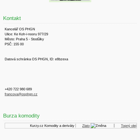
Kontakt
Kancelář OS PHGN
Ulice: Ke Koh-i-nooru 977/29
Město: Praha 5 - Stodůlky
PSČ: 155 00
Datová schránka OS PHGN, ID: e8bzexa
+420 722 980 689
francova@osphgn.cz
Burza komodity
Kurzy.cz
Komodity a deriváty
Zlato
Topný olej