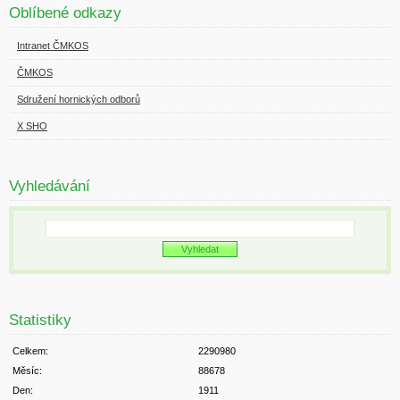
Oblíbené odkazy
Intranet ČMKOS
ČMKOS
Sdružení hornických odborů
X SHO
Vyhledávání
Statistiky
Celkem:
2290980
Měsíc:
88678
Den:
1911