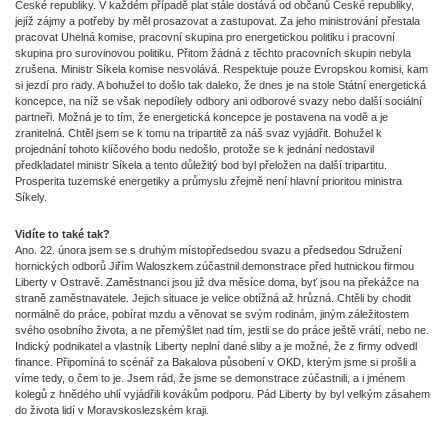
České republiky. V každém případě plat stále dostává od občanů České republiky,
jejíž zájmy a potřeby by měl prosazovat a zastupovat. Za jeho ministrování přestala
pracovat Uhelná komise, pracovní skupina pro energetickou politiku i pracovní
skupina pro surovinovou politiku. Přitom žádná z těchto pracovních skupin nebyla
zrušena. Ministr Síkela komise nesvolává. Respektuje pouze Evropskou komisi, kam
si jezdí pro rady. A bohužel to došlo tak daleko, že dnes je na stole Státní energetická
koncepce, na níž se však nepodílely odbory ani odborové svazy nebo další sociální
partneři. Možná je to tím, že energetická koncepce je postavena na vodě a je
zranitelná. Chtěl jsem se k tomu na tripartitě za náš svaz vyjádřit. Bohužel k
projednání tohoto klíčového bodu nedošlo, protože se k jednání nedostavil
předkladatel ministr Síkela a tento důležitý bod byl přeložen na další tripartitu.
Prosperita tuzemské energetiky a průmyslu zřejmě není hlavní prioritou ministra
Síkely.
Vidíte to také tak?
Ano. 22. února jsem se s druhým místopředsedou svazu a předsedou Sdružení
hornických odborů Jiřím Waloszkem zúčastnil demonstrace před hutnickou firmou
Liberty v Ostravě. Zaměstnanci jsou již dva měsíce doma, byť jsou na překážce na
straně zaměstnavatele. Jejich situace je velice obtížná až hrůzná. Chtěli by chodit
normálně do práce, pobírat mzdu a věnovat se svým rodinám, jiným záležitostem
svého osobního života, a ne přemýšlet nad tím, jestli se do práce ještě vrátí, nebo ne.
Indický podnikatel a vlastník Liberty neplní dané sliby a je možné, že z firmy odvedl
finance. Připomíná to scénář za Bakalova působení v OKD, kterým jsme si prošli a
víme tedy, o čem to je. Jsem rád, že jsme se demonstrace zúčastnili, a i jménem
kolegů z hnědého uhlí vyjádřili kovákům podporu. Pád Liberty by byl velkým zásahem
do života lidí v Moravskoslezském kraji.