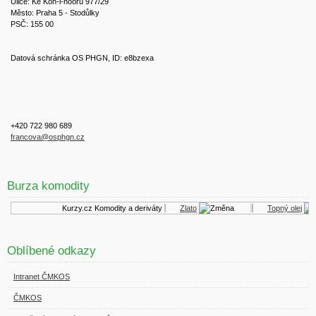
Ulice: Ke Koh-i-nooru 977/29
Město: Praha 5 - Stodůlky
PSČ: 155 00
Datová schránka OS PHGN, ID: e8bzexa
+420 722 980 689
francova@osphgn.cz
Burza komodity
Kurzy.cz
Komodity a deriváty
Zlato
Topný olej
Oblíbené odkazy
Intranet ČMKOS
ČMKOS