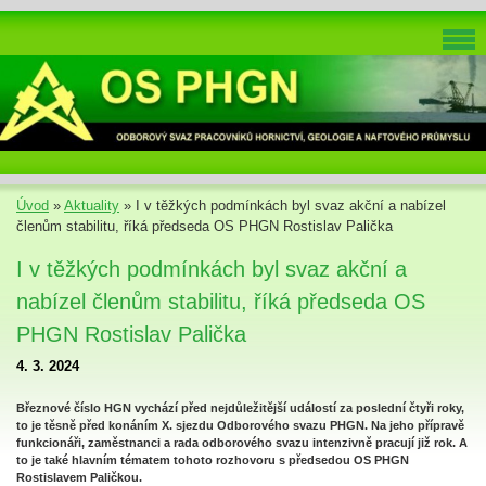
Úvod
»
Aktuality
»
I v těžkých podmínkách byl svaz akční a nabízel
členům stabilitu, říká předseda OS PHGN Rostislav Palička
I v těžkých podmínkách byl svaz akční a
nabízel členům stabilitu, říká předseda OS
PHGN Rostislav Palička
4. 3. 2024
Březnové číslo HGN vychází před nejdůležitější událostí za poslední čtyři roky,
to je těsně před konáním X. sjezdu Odborového svazu PHGN. Na jeho přípravě
funkcionáři, zaměstnanci a rada odborového svazu intenzivně pracují již rok. A
to je také hlavním tématem tohoto rozhovoru s předsedou OS PHGN
Rostislavem Paličkou.