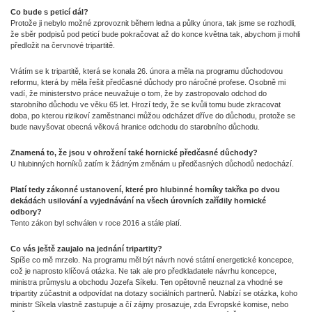
Co bude s peticí dál?
Protože ji nebylo možné zprovoznit během ledna a půlky února, tak jsme se rozhodli,
že sběr podpisů pod peticí bude pokračovat až do konce května tak, abychom ji mohli
předložit na červnové tripartitě.
Vrátím se k tripartitě, která se konala 26. února a měla na programu důchodovou
reformu, která by měla řešit předčasné důchody pro náročné profese. Osobně mi
vadí, že ministerstvo práce neuvažuje o tom, že by zastropovalo odchod do
starobního důchodu ve věku 65 let. Hrozí tedy, že se kvůli tomu bude zkracovat
doba, po kterou rizikoví zaměstnanci můžou odcházet dříve do důchodu, protože se
bude navyšovat obecná věková hranice odchodu do starobního důchodu.
Znamená to, že jsou v ohrožení také hornické předčasné důchody?
U hlubinných horníků zatím k žádným změnám u předčasných důchodů nedochází.
Platí tedy zákonné ustanovení, které pro hlubinné horníky takřka po dvou
dekádách usilování a vyjednávání na všech úrovních zařídily hornické
odbory?
Tento zákon byl schválen v roce 2016 a stále platí.
Co vás ještě zaujalo na jednání tripartity?
Spíše co mě mrzelo. Na programu měl být návrh nové státní energetické koncepce,
což je naprosto klíčová otázka. Ne tak ale pro předkladatele návrhu koncepce,
ministra průmyslu a obchodu Jozefa Síkelu. Ten opětovně neuznal za vhodné se
tripartity zúčastnit a odpovídat na dotazy sociálních partnerů. Nabízí se otázka, koho
ministr Síkela vlastně zastupuje a čí zájmy prosazuje, zda Evropské komise, nebo