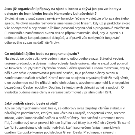
Jsou již organizační přípravy na sjezd u konce a zbývá jen pozvat hosty a
delegáty do hornického hotelu Harmonie v Luhačovicích?
Skutečně nás v současnosti nejvíce – hornicky řečeno – vytěžuje příprava desátého
sjezdu. Ve chvíli našeho rozhovoru jsme těsně před finišem, kdy už je prakticky skoro
vše nachystané a dojednané a řešíme poslední organizační a programové záležitosti.
Funkcionáři a zaměstnanci svazu dali do příprav maximální úsilí, aby X. sjezd a 1.
sněm probíhaly ke spokojenosti delegátů, a připravili vše nezbytné k fungování
odborového svazu na další čtyři roky.
Co nejdůležitějšího bude na programu sjezdu?
Na sjezdu se bude volit nové vedení našeho odborového svazu. Stávající vedení,
tvořené předsedou a dvěma místopředsedy, bude usilovat, aby je sjezd opět potvrdil
ve funkcích. V uplynulém čtyřletém období udělali společně s radou maximum, aby byl
náš svaz stále v pohotovosti a plnil své poslání, to je pečovat o členy svazu a
zaměstnance našich odvětví. Kromě toho se na sjezdu chystám předložit svůj návrh,
o co bychom se mohli v příštích měsících pokusit, abychom napomohli k energetické
bezpečnosti České republiky. Doufám, že tento návrh delegáti uvítají a podpoří. O
výsledku budeme naše členy a veřejnost informovat v příštím čísle HGN.
Jaký průběh sjezdu byste si přál?
Aby se celým jednáním neslo heslo, že odborový svaz zajišťuje členům stabilitu i v
náročných podmínkách, kterými jsou válka na Ukrajině, energetická krize, rekordní
inflace, vládní konsolidační balíček a další průšvihy. Bez falešné skromnosti mohu
říci, že odborový svaz provedl během čtyř let své členy bez větších výkyvů. To samé
lze říci i o zaměstnancích našich odvětví, kteří jsou terčem fantasmagorických
opatření Evropské komise pod ideologií Green Dealu. Před nápady šílených