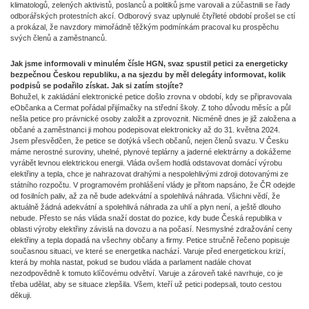
klimatologů, zelených aktivistů, poslanců a politiků jsme varovali a zúčastnili se řady
odborářských protestních akcí. Odborový svaz uplynulé čtyřleté období prošel se ctí
a prokázal, že navzdory mimořádně těžkým podmínkám pracoval ku prospěchu
svých členů a zaměstnanců.
Jak jsme informovali v minulém čísle HGN, svaz spustil petici za energeticky
bezpečnou Českou republiku, a na sjezdu by měl delegáty informovat, kolik
podpisů se podařilo získat. Jak si zatím stojíte?
Bohužel, k zakládání elektronické petice došlo zrovna v období, kdy se připravovala
eObčanka a Cermat pořádal přijímačky na střední školy. Z toho důvodu měsíc a půl
nešla petice pro právnické osoby založit a zprovoznit. Nicméně dnes je již založena a
občané a zaměstnanci ji mohou podepisovat elektronicky až do 31. května 2024.
Jsem přesvědčen, že petice se dotýká všech občanů, nejen členů svazu. V Česku
máme nerostné suroviny, uhelné, plynové teplárny a jaderné elektrárny a dokážeme
vyrábět levnou elektrickou energii. Vláda ovšem hodlá odstavovat domácí výrobu
elektřiny a tepla, chce je nahrazovat drahými a nespolehlivými zdroji dotovanými ze
státního rozpočtu. V programovém prohlášení vlády je přitom napsáno, že ČR odejde
od fosilních paliv, až za ně bude adekvátní a spolehlivá náhrada. Všichni vědí, že
aktuálně žádná adekvátní a spolehlivá náhrada za uhlí a plyn není, a ještě dlouho
nebude. Přesto se nás vláda snaží dostat do pozice, kdy bude Česká republika v
oblasti výroby elektřiny závislá na dovozu a na počasí. Nesmyslné zdražování ceny
elektřiny a tepla dopadá na všechny občany a firmy. Petice stručně řečeno popisuje
současnou situaci, ve které se energetika nachází. Varuje před energetickou krizí,
která by mohla nastat, pokud se budou vláda a parlament nadále chovat
nezodpovědně k tomuto klíčovému odvětví. Varuje a zároveň také navrhuje, co je
třeba udělat, aby se situace zlepšila. Všem, kteří už petici podepsali, touto cestou
děkuji.