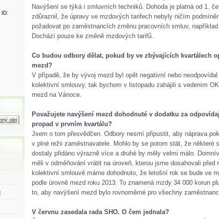
Navýšení se týká i smluvních techniků. Dohoda je platná od 1. č
 ID:
zdůraznil, že úpravy ve mzdových tarifech nebyly ničím podmíněn
požadovat po zaměstnancích změnu pracovních smluv, například
Dochází pouze ke změně mzdových tarifů.
Co budou odbory dělat, pokud by ve zbývajících kvartálech o
mezd?
V případě, že by vývoj mezd byl opět negativní nebo neodpovída
kolektivní smlouvy, tak bychom v listopadu zahájili s vedením O
mezd na Vánoce.
Považujete navýšení mezd dohodnuté v dodatku za odpovídaj
lej
Zemní plyn
Motorová nafta
U
propad v prvním kvartálu?
Jsem o tom přesvědčen. Odbory nesmí připustit, aby náprava po
v plné režii zaměstnavatele. Mohlo by se potom stát, že některé
dostaly přidáno výrazně více a druhé by měly velmi málo. Domn
měli v odměňování vrátit na úroveň, kterou jsme dosahovali před
kolektivní smlouvě máme dohodnuto, že letošní rok se bude ve mzd
podle úrovně mezd roku 2013. To znamená mzdy 34 000 korun plus
ů
to, aby navýšení mezd bylo rovnoměrné pro všechny zaměstnanc
V červnu zasedala rada SHO. O čem jednala?