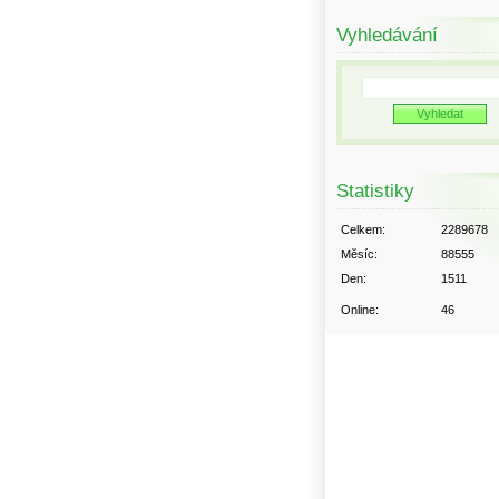
Vyhledávání
Statistiky
Celkem:
2289678
Měsíc:
88555
Den:
1511
Online:
46