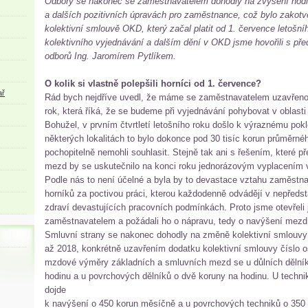
Odbory se nakonec se zaměstnavatelem dohodly na zvýšení hodi
a dalších pozitivních úpravách pro zaměstnance, což bylo zakotv
kolektivní smlouvě OKD, který začal platit od 1. července letošní
kolektivního vyjednávání a dalším dění v OKD jsme hovořili s př
odborů Ing. Jaromírem Pytlíkem.
O kolik si vlastně polepšili horníci od 1. července?
ař
Rád bych nejdříve uvedl, že máme se zaměstnavatelem uzavřenou
rok, která říká, že se budeme při vyjednávání pohybovat v oblast
Bohužel, v prvním čtvrtletí letošního roku došlo k výraznému po
některých lokalitách to bylo dokonce pod 30 tisíc korun průměrné
pochopitelně nemohli souhlasit. Stejně tak ani s řešením, které p
mezd by se uskutečnilo na konci roku jednorázovým vyplacením 
Podle nás to není účelné a byla by to devastace vztahu zaměstn
horníků za poctivou práci, kterou každodenně odvádějí v nepředst
zdraví devastujících pracovních podmínkách. Proto jsme otevřeli 
zaměstnavatelem a požádali ho o nápravu, tedy o navýšení mezd
Smluvní strany se nakonec dohodly na změně kolektivní smlouvy
až 2018, konkrétně uzavřením dodatku kolektivní smlouvy číslo 
mzdové výměry základních a smluvních mezd se u důlních dělník
hodinu a u povrchových dělníků o dvě koruny na hodinu. U techniků
dojde
k navýšení o 450 korun měsíčně a u povrchových techniků o 350