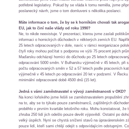
potřebné legislativy. Pokud by se vláda k tomu neměla, jsme připr
poslanecký návrh, jsme o tom domluveni s několika poslanci.
Máte informace o tom, že by se k horníkům chovali tak arogan
EU, jak to činí naše vlády od roku 1990?
Ne, to nikde neexistuje. V prezentaci, kterou jsme zaslali politik
informaci o hornických důchodech v některých zemích EU. Napřík
25 letech odpracovaných v dole, navíc v rámci reorganizace polsk
čtyři roky mohou počítat s podporou ve výši 75 procent jejich pr
Maďarsku odcházejí horníci do důchodu po 25 letech odpracovaný
odpracování 5000 směn. V Bulharsku výjimečně v 45 letech, při 
počtu odpracovaných směn v 52 a 57 letech podle pracovních ka
výjimečně v 45 letech po odpracování 20 let v podzemí. V Řecku v
minimální odpracované době 4500 dnů (15 let).
Jedná s vámi zaměstnavatel o vývoji zaměstnanosti v OKD?
Na konci loňského jsme řešili se zaměstnavatelem propuštění zhru
na to, aby se to týkalo pouze zaměstnanců, zajištěných důchod
proběhlo v prvním kvartále letošního roku. Mohu konstatovat, že 
zhruba 250 lidí jich odešlo pouze devět výpovědí. Ostatní po do
velký úspěch. Nyní se chystá snížení stavů na úpravárenském zá
pouze lidí, kteří sami chtějí odejít s odpovídajícím odstupným. Což