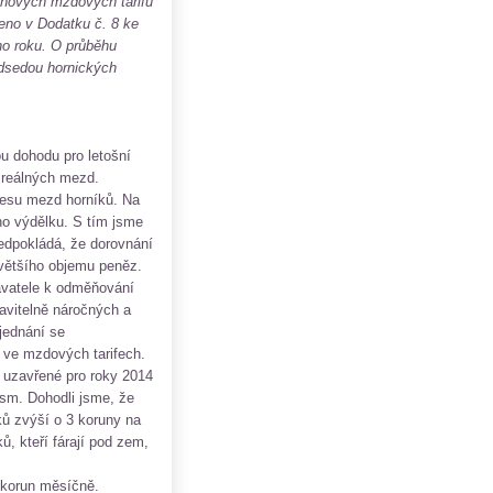
nových mzdových tarifů
eno v Dodatku č. 8 ke
ho roku. O průběhu
edsedou hornických
 dohodu pro letošní
i reálných mezd.
klesu mezd horníků. Na
ho výdělku. S tím jsme
ředpokládá, že dorovnání
většího objemu peněz.
avatele k odměňování
avitelně náročných a
jednání se
 ve mzdových tarifech.
 uzavřené pro roky 2014
osm. Dohodli jsme, že
ů zvýší o 3 koruny na
, kteří fárají pod zem,
 korun měsíčně.