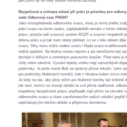
jako první by se měly dořešit hornické důchody.
Bezpečnost a ochrana zdraví při práci je prioritou pro odbory
vede Odborový svaz PHGN?
Jako místopředseda odborového svazu, který je mimo jiného zodp
práci svazu na tomto úseku, zaplaťpánbůh nemám v tomto ohled
práce, protože náš svazový systém BOZP a svazoví inspektoři pr
dobrou práci a já tak mám dobrý přehled, co se v této oblasti děj
svazu. Díky tomu může vedení svazu i Rada svazu kvalifikovaně 
reálná opatření. Na druhou stranu nejsme a ani nemůžeme být spo
dochází k těžkým a smrtelným pracovním úrazům. Před námi je let
vždy velmi náročné. Vysoké teploty venku mají samozřejmě dopa
podmínky. Je proto nutné dbát na správný přísun tekutin. Letní op
pro podmínky hlubinných horníků, kde v hloubce kolem tisíce metr
Je tedy na nás, aby pitný režim pro hlubinné horníky byl striktn
tak není, horníci se musejí obrátit na své přímé nadřízené, odbo
inspektory bezpečnosti práce, popřípadě zajít přímo na závodní 
odborového svazu a všem zaměstnancům našich odvětví popřál h
nadcházejícího letního období a příjemnou dovolenou.