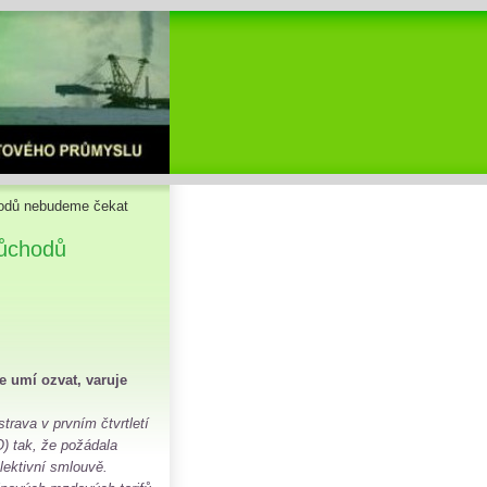
hodů nebudeme čekat
důchodů
 umí ozvat, varuje
rava v prvním čtvrtletí
) tak, že požádala
lektivní smlouvě.