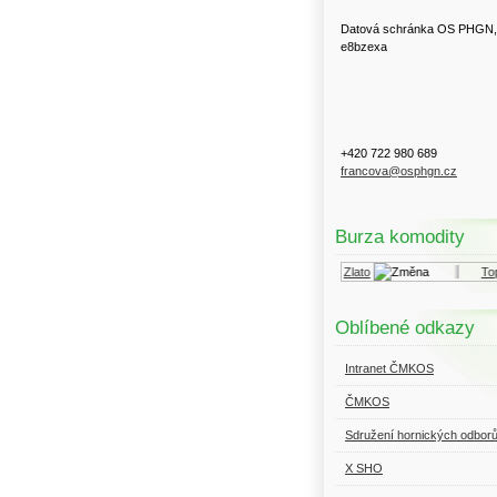
Datová schránka OS PHGN,
e8bzexa
+420 722 980 689
francova@osphgn.cz
Burza komodity
Kurzy.cz
Komodity a deriváty
Zlato
Topný o
Oblíbené odkazy
Intranet ČMKOS
ČMKOS
Sdružení hornických odbor
X SHO