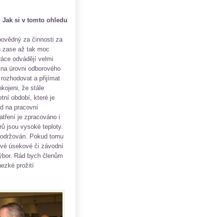
. Jak si v tomto ohledu
ovědný za činnosti za
u zase až tak moc
áce odvádějí velmi
e na úrovni odborového
rozhodovat a přijímat
kojeni, že stále
ní období, které je
d na pracovní
atření je zpracováno i
ů jsou vysoké teploty.
ě dodržován. Pokud tomu
rové úsekové či závodní
výbor. Rád bych členům
ezké prožití