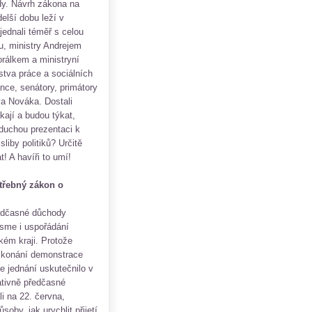
dy. Návrh zákona na
delší dobu leží v
jednali téměř s celou
u, ministry Andrejem
álkem a ministryní
stva práce a sociálních
nce, senátory, primátory
va Nováka. Dostali
ají a budou týkat,
duchou prezentaci k
liby politiků? Určitě
! A havíři to umí!
otřebný zákon o
ředčasné důchody
 jsme i uspořádání
ém kraji. Protože
, konání demonstrace
e jednání uskutečnilo v
ativně předčasné
i na 22. června,
oby, jak urychlit přijetí