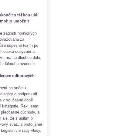
skončit s těžbou uhlí
y mohlo umožnit
se žádostí hornických
považovaná za
ůže úspěšně těžit i po
 hloubku dobývání a
Navíc má na dlouhou dobu
ch důlních závodech.
derace odborových
upení na sněmu
legáty o podporu při
se v současné době
í kategorie. Řekl jsem
a předčasné důchody, a
 ale, že s úsilím o
orový svaz, a proto jsme
Legislativní rady vlády,