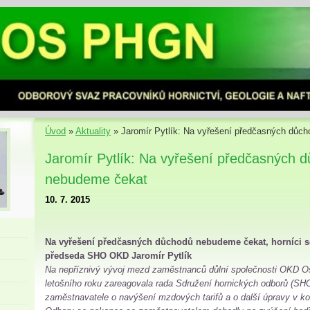
Úvod
»
Aktuality
»
Jaromír Pytlík: Na vyřešení předčasných důc
Jaromír Pytlík: Na vyřešení předčasných 
nebudeme čekat
10. 7. 2015
Na vyřešení předčasných důchodů nebudeme čekat, horníci se
předseda SHO OKD Jaromír Pytlík
Na nepříznivý vývoj mezd zaměstnanců důlní společnosti OKD Ost
letošního roku zareagovala rada Sdružení hornických odborů (SHO
zaměstnavatele o navýšení mzdových tarifů a o další úpravy v ko