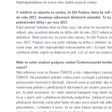
Nepředpokládáme do konce roku žádné výrazné změny.
V médiích se objevila se zpráva, že Důl Paskov, který by měl 
do roku 2017, dosahuje výborných těžebních výsledků. To b
pokračování těžby i po roce 2017.
Když premiér Sobotka fáral na Dole Lazy, tak jsme ho seznámili 
odborů, aby uzavřená dohoda na těžbu uhlí do roku 2017 nebyla 
definitivní. Řekli jsme mu, že jsme toho názoru, že Důl Paskov m
roce 2017. Paskov sice má vyšší náklady na těžbu s ohledem na
nízké sloje, ale těží nejkvalitnější koksovatelné uhlí v Evropě. 
vyřešené střety zájmů na dobývacím poli, což už není na ostatní
Máte ve svém snažení podporu vedení Českomoravské konfe
svazů?
Náš odborový svaz je členem ČMKOS a má i odpovídající zasto
ČMKOS. Na posledním jednání sněmu jsem vystoupil a požádal de
prosazování hornických důchodů. Zároveň jsem je požádal, aby 
neotevírala jednání o předčasných důchodech pro ostatní pracovn
jim, že plně uznáváme, že i další náročné kategorie mají nárok n
že je v jejich úsilí o předčasné důchody podpoříme. Zdůraznil jsem
předčasné důchody začal před řadou let jako první právě náš odb
přesvědčeni, i vzhledem k tomu, že se naše žádost dostala už do 