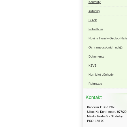
Kontakty
Aktuality
BOZP
Fotoalbum
Noviny Horník-Geolog-Naft
Ochrana osobních údajů
Dokumenty
KSVS
Hornické důchody
Rekreace
Kontakt
Kancelář OS PHGN
Ulice: Ke Koh-i-nooru 977/29
Město: Praha 5 - Stodůlky
PSČ: 155 00