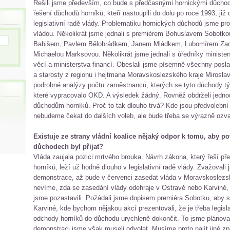
Řešili jsme především, co bude s předčasnými hornickými důcho
řešení důchodů horníků, kteří nastoupili do dolu po roce 1993, již 
legislativní radě vlády. Problematiku hornických důchodů jsme pro
vládou. Několikrát jsme jednali s premiérem Bohuslavem Sobotko
Babišem, Pavlem Bělobrádkem, Janem Mládkem, Lubomírem Zaor
Michaelou Marksovou. Několikrát jsme jednali s úředníky minister
věcí a ministerstva financí. Obeslali jsme písemně všechny posla
a starosty z regionu i hejtmana Moravskoslezského kraje Mirosla
podrobné analýzy počtu zaměstnanců, kterých se tyto důchody týk
které vypracovalo OKD. A výsledek žádný. Rovněž obdrželi jedno
důchodům horníků. Proč to tak dlouho trvá? Kde jsou předvolební s
nebudeme čekat do dalších voleb, ale bude třeba se výrazně ozvat
Existuje ze strany vládní koalice nějaký odpor k tomu, aby p
důchodech byl přijat?
Vláda zaujala pozici mrtvého brouka. Návrh zákona, který řeší p
horníků, leží už hodně dlouho v legislativní radě vlády. Zvažovali
demonstrace, až bude v červenci zasedat vláda v Moravskoslezsk
nevíme, zda se zasedání vlády odehraje v Ostravě nebo Karviné
jsme pozastavili. Požádali jsme dopisem premiéra Sobotku, aby s
Karviné, kde bychom nějakou akcí prezentovali, že je třeba legisl
odchody horníků do důchodu urychleně dokončit. To jsme plánoval
demonstraci jsme však museli odvolat. Musíme proto najít jiné způs