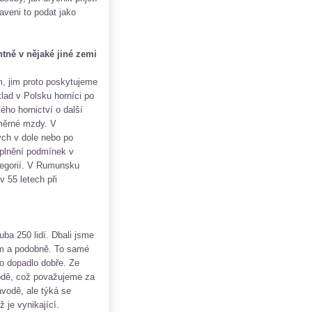
aveni to podat jako
tně v nějaké jiné zemi
ům, jim proto poskytujeme
lad v Polsku horníci po
ého hornictví o další
ůměrné mzdy. V
ch v dole nebo po
splnění podmínek v
tegorií. V Rumunsku
 55 letech při
ba 250 lidí. Dbali jsme
em a podobně. To samé
to dopadlo dobře. Ze
hodě, což považujeme za
vodě, ale týká se
 je vynikající.