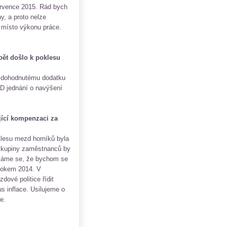
ervence 2015. Rád bych
y, a proto nelze
 místo výkonu práce.
pět došlo k poklesu
l dohodnutému dodatku
KD jednání o navýšení
ící kompenzaci za
hlí US index
klesu mezd horníků byla
 skupiny zaměstnanců by
íváme se, že bychom se
 rokem 2014. V
ové politice řídit
 inflace. Usilujeme o
e.