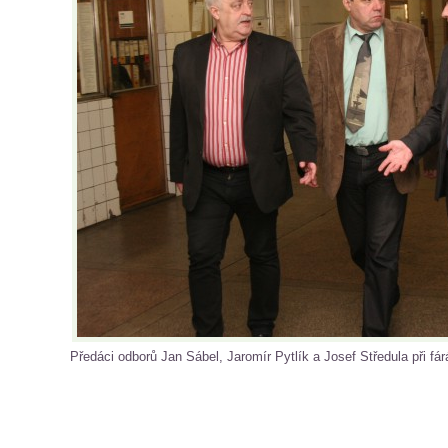
Předáci odborů Jan Sábel, Jaromír Pytlík a Josef Středula při fá