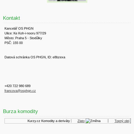
Kontakt
Kancelář OS PHGN
Ulice: Ke Koh-i-nooru 977/29
Město: Praha 5 - Stodůlky
PSČ: 155 00
Datová schránka OS PHGN, ID: e8bzexa
+420 722 980 689
francova@osphgn.cz
Burza komodity
Kurzy.cz
Komodity a deriváty
Zlato
Topný olej