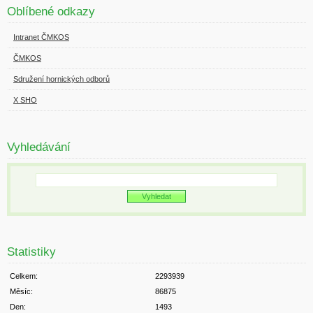
Oblíbené odkazy
Intranet ČMKOS
ČMKOS
Sdružení hornických odborů
X SHO
Vyhledávání
Statistiky
Celkem:
2293939
Měsíc:
86875
Den:
1493