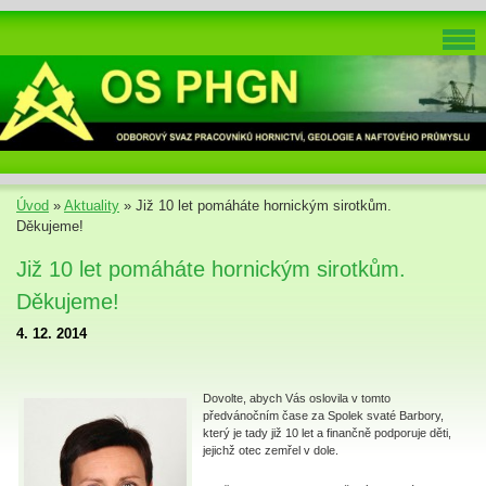
Úvod
»
Aktuality
»
Již 10 let pomáháte hornickým sirotkům.
Děkujeme!
Již 10 let pomáháte hornickým sirotkům.
Děkujeme!
4. 12. 2014
Dovolte, abych Vás oslovila v tomto
předvánočním čase za Spolek svaté Barbory,
který je tady již 10 let a finančně podporuje děti,
jejichž otec zemřel v dole.