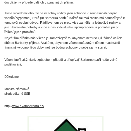
dovolit jen v případě dalších významných příjmů.
Jsme si vědomi toho, že ne všechny rodiny jsou schopné v současnosti čerpat
finanční výpomoci, které jim Barborka nabízí. Každá taková rodina má samozřejmě k
tomu svůj osobní důvod. Rádi bychom se proto více zaměřit na jednotlivé rodiny a
jejich konkrétní potřeby a více s nimi individuálně spolupracovat a pomáhat jim při
řešení jejich problémů.
Největším přáním nás všech je samozřejmě to, abychom nemuseli již žádné osiřelé
dítě do Barborky přijímat. A také to, abychom všem současným dětem maximálně
finančně vypomohli do doby, než se budou schopny o sebe samy starat.
Všem, kteří jakýmkoliv způsobem přispěli a přispívají Barborce patří naše velké
poděkování.
Děkujeme.
Monika Němcová
předsedkyně SSB
http://
www.svatabarbora.cz/