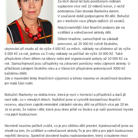
Za těch deset let bylo postiženým rodinám
vyplaceno více než 22 milionů korun, z nichž
podstatnou část dostala Barborka darem.
V současné době podporujeme 80 dětí. Bohužel
jen v letošním roce přibylo dalších 10 sirotků.
Nejvýznamnější část finanční podpory jde na
vzdělání a volnočasové aktivity dětí.
Dětem hradíme, samozřejmě na základě
potvrzení, až 25 000 Kč ročně školného,
ubytování při studiu až do výše 4 000 Kč za měsíc, náklady na učebnice až do výše
6 000 Kč za rok, jednou za 3 roky náklady na počítač do výše 10 000 Kč. Také
přispíváme všem dětem na tábory nebo jiné organizované pobyty až 10 000 Kč za
rok. Samozřejmostí jsou i příspěvky na zdravotní pomůcky nebo zájmové aktivity. U
příležitosti zahájení školního roku a o Vánocích přispíváme jednorázově 3000 Kč
každému dítěti.
Jde o maximální limity finančních výpomoci a tohoto maxima ve skutečnosti dosáhne
jen malá část rodin.
Bohužel i Barborky se dotkla krize, která je nyní v hornictví a příspěvků a darů již
není tolik, co v minulých létech. Naštěstí jsme si vytvořili dostatečnou finanční
rezervu, abychom zajistili minimálně základní nároky dětí na příštích více jak 20 let.
Je to proto, že máme i děti, které jsou dnes ještě ve školce a je naší povinností myslet
i na jejich budoucnost.
Nicméně musíme pečlivě zvážit, co je pro většinu dětí prioritní. A jednoznačně jsme se
shodli na tom, že vzdělání a volnočasové aktivity.To je pro děti a pro jejich budoucnost
největší devizou. Společné dovolené budou nadstandardem, který si budeme moci