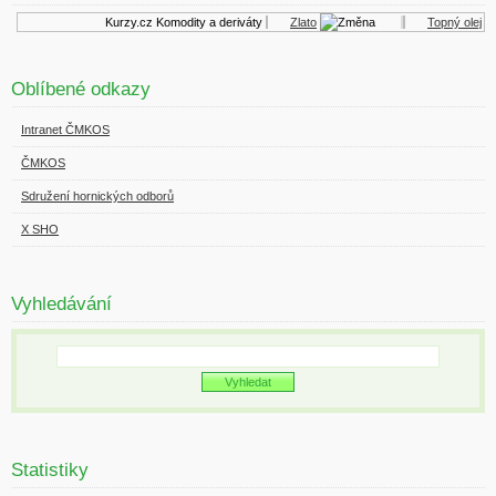
Kurzy.cz
Komodity a deriváty
Zlato
Topný olej
Oblíbené odkazy
Intranet ČMKOS
ČMKOS
Sdružení hornických odborů
X SHO
Vyhledávání
Statistiky