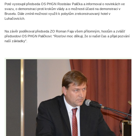
Poté vystoupil předseda OS PHGN Rostislav Palička a informoval o novinkách ve
svazu, o demonstraci proti krokům vlády a o možnosti účasti na demonstraci v
Bruselu. Dále zmínil možnost využít k pobytům zrekonstruovaný hotel v
Luhačovicích.
Na závěr poděkoval předseda ZO Roman Faja všem přítomným, hostům a zvlášť
předsedovi OS PHGN Paličkovi: “Rosťovi moc děkuji, že si našel čas a přijal pozvání
naší základky”.