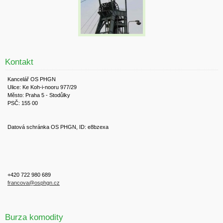
Kontakt
Kancelář OS PHGN
Ulice: Ke Koh-i-nooru 977/29
Město: Praha 5 - Stodůlky
PSČ: 155 00
Datová schránka OS PHGN, ID: e8bzexa
+420 722 980 689
francova@osphgn.cz
Burza komodity