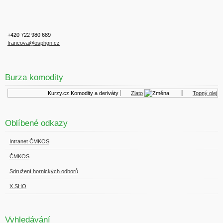
+420 722 980 689
francova@osphgn.cz
Burza komodity
Kurzy.cz
Komodity a deriváty
Zlato
Topný olej
Oblíbené odkazy
Intranet ČMKOS
ČMKOS
Sdružení hornických odborů
X SHO
Vyhledávání