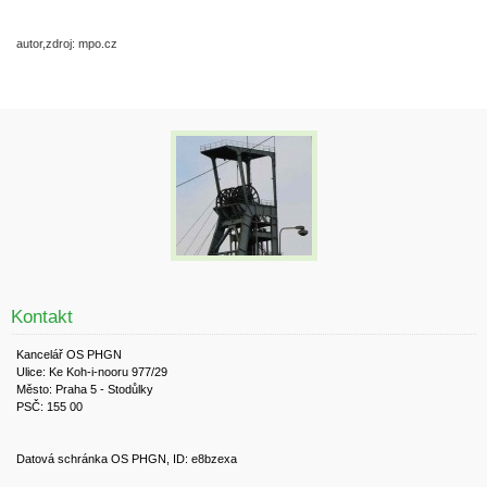
autor,zdroj: mpo.cz
Kontakt
Kancelář OS PHGN
Ulice: Ke Koh-i-nooru 977/29
Město: Praha 5 - Stodůlky
PSČ: 155 00
Datová schránka OS PHGN, ID: e8bzexa