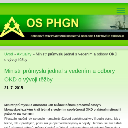
Úvod
»
Aktuality
»
Ministr průmyslu jednal s vedením a odbory OKD
o vývoji těžby
Ministr průmyslu jednal s vedením a odbory
OKD o vývoji těžby
21. 7. 2015
Ministr průmyslu a obchodu Jan Mládek během pracovní cesty v
Moravskoslezském kraji jednal s vedením společnosti OKD o aktuální situaci i
plánech na rok 2016
.
Přestože letošní rok se podle manažerů těžební společnosti vyvíjí podle plánu, jak v
těžbě, tak v prodejích, příští rok je opět velmi nejasný a nejistý. Jednání se zúčastnili
také zástupci odborů, města Karviné a Orlové, hejtman Moravskoslezského kraje a