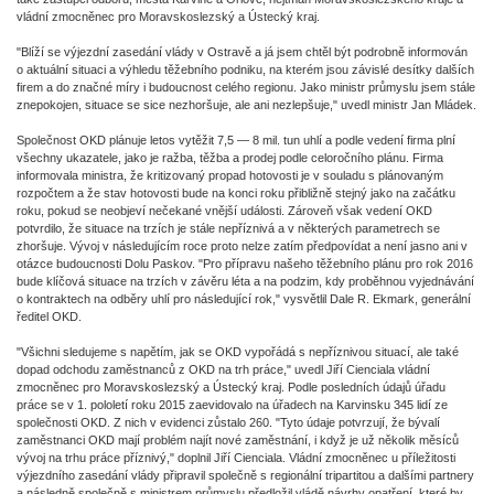
vládní zmocněnec pro Moravskoslezský a Ústecký kraj.
"Blíží se výjezdní zasedání vlády v Ostravě a já jsem chtěl být podrobně informován
o aktuální situaci a výhledu těžebního podniku, na kterém jsou závislé desítky dalších
firem a do značné míry i budoucnost celého regionu. Jako ministr průmyslu jsem stále
znepokojen, situace se sice nezhoršuje, ale ani nezlepšuje," uvedl ministr Jan Mládek.
Společnost OKD plánuje letos vytěžit 7,5 — 8 mil. tun uhlí a podle vedení firma plní
všechny ukazatele, jako je ražba, těžba a prodej podle celoročního plánu. Firma
informovala ministra, že kritizovaný propad hotovosti je v souladu s plánovaným
rozpočtem a že stav hotovosti bude na konci roku přibližně stejný jako na začátku
roku, pokud se neobjeví nečekané vnější události. Zároveň však vedení OKD
potvrdilo, že situace na trzích je stále nepříznivá a v některých parametrech se
zhoršuje. Vývoj v následujícím roce proto nelze zatím předpovídat a není jasno ani v
otázce budoucnosti Dolu Paskov. "Pro přípravu našeho těžebního plánu pro rok 2016
bude klíčová situace na trzích v závěru léta a na podzim, kdy proběhnou vyjednávání
o kontraktech na odběry uhlí pro následující rok," vysvětlil Dale R. Ekmark, generální
ředitel OKD.
"Všichni sledujeme s napětím, jak se OKD vypořádá s nepříznivou situací, ale také
dopad odchodu zaměstnanců z OKD na trh práce," uvedl Jiří Cienciala vládní
zmocněnec pro Moravskoslezský a Ústecký kraj. Podle posledních údajů úřadu
práce se v 1. pololetí roku 2015 zaevidovalo na úřadech na Karvinsku 345 lidí ze
společnosti OKD. Z nich v evidenci zůstalo 260. "Tyto údaje potvrzují, že bývalí
zaměstnanci OKD mají problém najít nové zaměstnání, i když je už několik měsíců
vývoj na trhu práce příznivý," doplnil Jiří Cienciala. Vládní zmocněnec u příležitosti
výjezdního zasedání vlády připravil společně s regionální tripartitou a dalšími partnery
a následně společně s ministrem průmyslu předložil vládě návrhy opatření, které by