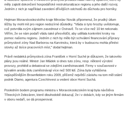
měly zajistit dokončení hospodářské restrukturalizace regionu a jeho další rozvoj.
Jedním z nich je například zavedení dřívějších odchodů do důchodu pro horníky.
Hejtman Moravskoslezského kraje Miroslav Novák připomenul, že prudký útlum
těžby by mohl mít pro region nedozírné důsledky. "Vláda si tyto hrozby uvědomuje,
což potvrdila svým zájmem zasednout v Ostravě. To se více než 10 let nekonalo.
Věřím, že se nám podaří vládu také přesvědčit, aby udělala konkrétní kroky na
pomoc našemu regionu. Jedním z nich by mělo být schválení financování přípravy
průmyslové zóny Nad Barborou na Karvinsku, která by v budoucnu mohla přinést
stovky až tisíce pracovních míst," dodal hejtman.
Právě nedaleká průmyslová zóna František v Horní Suché je důkazem, že takovéto
plány jsou reálné. Ministr Jan Mládek si dnes tuto zónu, resp. některé výrobní
provozy, prohlédl a debatoval se zdejšími zaměstnavateli. Firmy v současnosti v
bývalém areálu dolu zaměstnávají více než 500 lidí. Zóna byla vyhlášena
nejúspěšnějším Brownfieldem roku 2009, přičemž největší zásluhu na tom měl státní
podnik Diamo, agentura CzechInvest a vedení obce Horní Suchá.
Posledním bodem programu ministra v Moravskoslezském kraji byla návštěva
Třineckých železáren, které dlouhodobě dokazují, že i v dobách, kdy se jiným firmám
v oboru nedaří, se dá prosperovat.