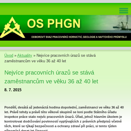
Úvod
»
Aktuality
»
Nejvíce pracovních úrazů se stává
zaměstnancům ve věku 36 až 40 let
Nejvíce pracovních úrazů se stává
zaměstnancům ve věku 36 až 40 let
8. 7. 2015
Pondělí, desátá až jedenáctá hodina dopolední, zaměstnanci ve věku 36 až 40
let. Právě tehdy a právě této věkové skupině se loni podle Státního úřadu
inspekce práce stalo nejvíc pracovních úrazů. Úřad, jehož hlavním úkolem je
kontrolovat dodržování povinností vyplývajících z právních předpisů včetně
těch, které se týkají bezpečnosti a ochrany zdraví při práci, si tento týden
připomíná deset let činnosti.