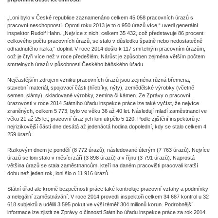
„Loni bylo v České republice zaznamenáno celkem 45 058 pracovních úrazů s
pracovní neschopností. Oproti roku 2013 je to o 950 úrazů více,“ uvedl generální
inspektor Rudolf Hahn. „Nejvíce z nich, celkem 35 432, což představuje 86 procent
celkového počtu pracovních úrazů, se stalo v důsledku špatně nebo nedostatečně
odhadnutého rizika,“ doplnil. V roce 2014 došlo k 117 smrtelným pracovním úrazům,
což je čtyři více než v roce předešlém. Nárůst je způsoben zejména větším počtem
smrtelných úrazů v působnosti Českého báňského úřadu.
Nejčastějším zdrojem vzniku pracovních úrazů jsou zejména různá břemena,
stavební materiál, spojovací části (hřebíky, nýty), zemědělské výrobky (včetně
semen, slámy), skladované výrobky, zemina či kámen. Ze Zprávy o pracovní
úrazovosti v roce 2014 Státního úřadu inspekce práce lze také vyčíst, že nejvíce
zraněných, celkem 5 773, bylo ve věku 36 až 40 let. Následují mladí zaměstnanci ve
věku 21 až 25 let, pracovní úraz jich loni utrpělo 5 120. Podle zjištění inspektorů je
nejrizikovější částí dne desátá až jedenáctá hodina dopolední, kdy se stalo celkem 4
259 úrazů.
Rizikovým dnem je pondělí (8 772 úrazů), následované úterým (7 763 úrazů). Nejvíce
úrazů se loni stalo v měsíci září (3 898 úrazů) a v říjnu (3 791 úrazů). Naprostá
většina úrazů se stala zaměstnancům, kteří na daném pracovišti pracovali kratší
dobu než jeden rok, loni šlo o 11 916 úrazů.
Státní úřad ale kromě bezpečnosti práce také kontroluje pracovní vztahy a podmínky
a nelegální zaměstnávání. V roce 2014 provedli inspektoři celkem 34 687 kontrol u 32
618 subjektů a udělili 3 595 pokut ve výši téměř 304 milionů korun. Podrobnější
informace lze zjistit ze Zprávy o činnosti Státního úřadu inspekce práce za rok 2014.