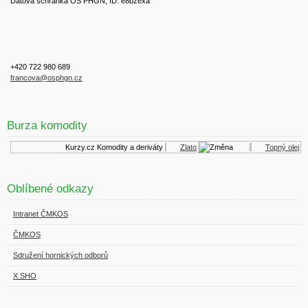
Datová schránka OS PHGN, ID: e8bzexa
+420 722 980 689
francova@osphgn.cz
Burza komodity
Kurzy.cz
Komodity a deriváty
Zlato
Topný olej
Oblíbené odkazy
Intranet ČMKOS
ČMKOS
Sdružení hornických odborů
X SHO