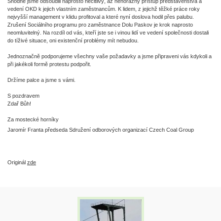
Shodně jsme odsoudili naprosto necitlivý, až nehorázný přístup představenstva a
vedení OKD k jejich vlastním zaměstnancům. K lidem, z jejichž těžké práce roky
nejvyšší management v klidu profitoval a které nyní doslova hodil přes palubu.
Zrušení Sociálního programu pro zaměstnance Dolu Paskov je krok naprosto
neomluvitelný. Na rozdíl od vás, kteří jste se i vinou lidí ve vedení společnosti dostali
do tíživé situace, oni existenční problémy mít nebudou.
Jednoznačně podporujeme všechny vaše požadavky a jsme připraveni vás kdykoli a
při jakékoli formě protestu podpořit.
Držíme palce a jsme s vámi.
S pozdravem
Zdař Bůh!
Za mostecké horníky
Jaromír Franta předseda Sdružení odborových organizací Czech Coal Group
Originál
zde