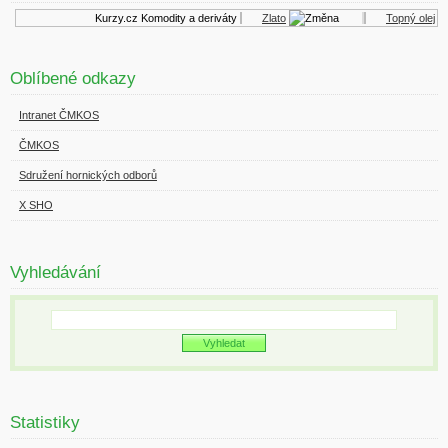
Kurzy.cz
Komodity a deriváty
Zlato
Topný olej
Oblíbené odkazy
Intranet ČMKOS
ČMKOS
Sdružení hornických odborů
X SHO
Vyhledávání
Statistiky