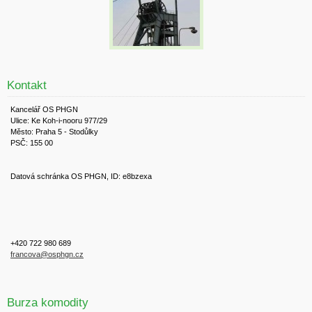
Kontakt
Kancelář OS PHGN
Ulice: Ke Koh-i-nooru 977/29
Město: Praha 5 - Stodůlky
PSČ: 155 00
Datová schránka OS PHGN, ID: e8bzexa
+420 722 980 689
francova@osphgn.cz
Burza komodity