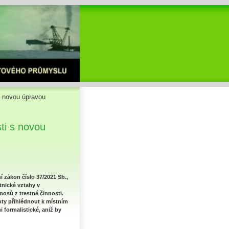
s novou úpravou
ti s novou
í zákon číslo 37/2021 Sb.,
tnické vztahy v
nosů z trestné činnosti.
oty přihlédnout k místním
formalistické, aniž by