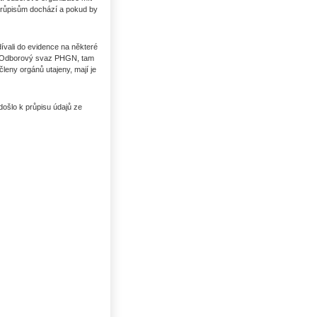
 průpisům dochází a pokud by
ívali do evidence na některé
př. Odborový svaz PHGN, tam
členy orgánů utajeny, mají je
došlo k průpisu údajů ze
Uhlí US index