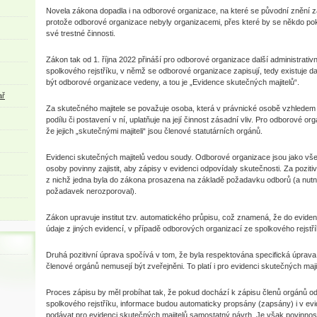
Novela zákona dopadla i na odborové organizace, na které se původní znění 
protože odborové organizace nebyly organizacemi, přes které by se někdo pok
své trestné činnosti.
Zákon tak od 1. října 2022 přináší pro odborové organizace další administrativn
spolkového rejstříku, v němž se odborové organizace zapisují, tedy existuje da
být odborové organizace vedeny, a tou je „Evidence skutečných majitelů“.
ař
Za skutečného majitele se považuje osoba, která v právnické osobě vzhled
podílu či postavení v ní, uplatňuje na její činnost zásadní vliv. Pro odborové org
že jejich „skutečnými majiteli“ jsou členové statutárních orgánů.
Evidenci skutečných majitelů vedou soudy. Odborové organizace jsou jako vše
osoby povinny zajistit, aby zápisy v evidenci odpovídaly skutečnosti. Za poziti
z nichž jedna byla do zákona prosazena na základě požadavku odborů (a nutno 
požadavek nerozporoval).
Zákon upravuje institut tzv. automatického průpisu, což znamená, že do eviden
údaje z jiných evidencí, v případě odborových organizací ze spolkového rejstří
Druhá pozitivní úprava spočívá v tom, že byla respektována specifická úprava 
členové orgánů nemusejí být zveřejněni. To platí i pro evidenci skutečných maji
Proces zápisu by měl probíhat tak, že pokud dochází k zápisu členů orgánů o
spolkového rejstříku, informace budou automaticky propsány (zapsány) i v ev
podávat pro evidenci skutečných majitelů samostatný návrh. Je však povinnos