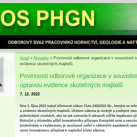
Úvod
»
Aktuality
»
Povinnosti odborové organizace v souvislosti 
evidence skutečných majitelů
Povinnosti odborové organizace v souvislos
úpravou evidence skutečných majitelů
7. 12. 2022
Dne 1. října 2022 nabyl účinnosti zákon číslo 245/2022 Sb., kterým se měn
o evidenci skutečných majitelů. Účelem zákona je rozkrýt a zveřejnit vlas
právnických osobách, aby se tak zamezila či alespoň ztížila legalizace vý
Bohužel v důsledku příliš formalistního přístupu Evropské unie a neoch
podmínkám a zvyklostem, je současné znění v některých aspektech velmi 
tento formalismus přispíval k naplnění účelu zákona.