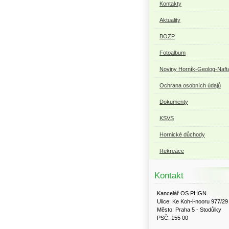
Kontakty
Aktuality
BOZP
Fotoalbum
Noviny Horník-Geolog-Naft
Ochrana osobních údajů
Dokumenty
KSVS
Hornické důchody
Rekreace
Kontakt
Kancelář OS PHGN
Ulice: Ke Koh-i-nooru 977/29
Město: Praha 5 - Stodůlky
PSČ: 155 00