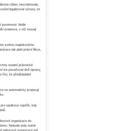
zákona vůbec nevztahovalo,
oušel legalizovat výnosy ze
í povinnosti. Vedle
lší evidence, v níž musejí
em ke svému majetkovému
anizace tak platí právní fikce,
chny ostatní právnické
vní lze považovat dvě úpravy,
říct, že předkladatel
ce se automaticky propisují
ku.
pro spolkový rejstřík, kdy
telů.
dborové organizace do
idenci. Nebude tedy nutné
tí odborové organizace mít