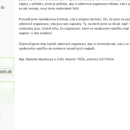
zápisy v pořádku, proto je potřeba, aby si odborová organizace hlídala, zda k
 ID:
se tak nestalo, musí tento nedostatek řešit.
Provedli jsme namátkovou kontrolu, zda k průpisu dochází, tím, že jsem se pod
odborové organizace, zda jsou tam zapsány. Ty, na které jsme se dívali, na
evidovány jsou, včetně toho, že organizace, které ve spolkovém rejstříku mají 
utajeny i v této evidenci.
Doporučujeme tedy každé odborové organizaci, aby si zkontrolovala, zda u ní 
spolkového rejstříku do evidence skutečných majitelů.
Mgr. Markéta Marinková a JUDr. Antonín Těšík, právníci OS PHGN
pný olej
Zemní plyn
Motorová nafta
ů