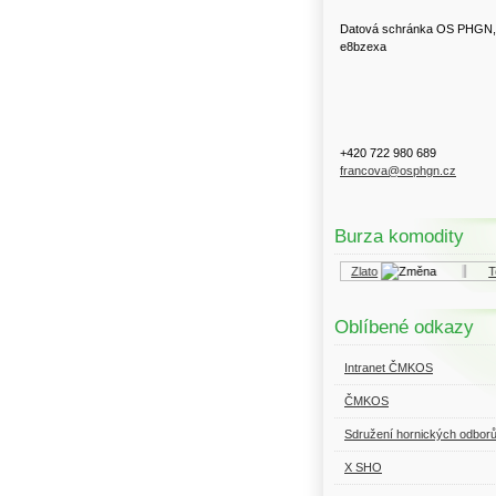
Datová schránka OS PHGN,
e8bzexa
+420 722 980 689
francova@osphgn.cz
Burza komodity
Kurzy.cz
Komodity a deriváty
Zlato
To
Oblíbené odkazy
Intranet ČMKOS
ČMKOS
Sdružení hornických odbor
X SHO