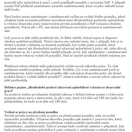
posoudil jeho způsobilost k práci, a poté popřípadě posudek o ne/uznání NzP. V případě
uznání NzP předložil zaměstnanec posudek zaměstnavateli, který na jeho základě konal
další kroky.
Nyní budou muset zaměstnanec i zaměstnavatel vyčkat na vydání třetího posudku, jehož
obsahem bude ne/uznání příčinné souvislosti mezi dlouhodobým pozbytím způsobilosti
k výkonu dosavadní práce (stanoveným prvním posudkem) a NzP (uznanou druhým
posudkem). Pokud jde o PÚ, tam dosud příčinnou souvislost posuzoval zaměstnavatel
sám.
Celý proces se dále může prodloužit tím, že lhůty neběží, dokud nejsou k dispozici
všechny potřebné podklady. Právní úprava sice nebrání tomu, aby v případě, kdy je to
účelné a možné s ohledem na dostatek podkladů, byl vydán jeden posudek, který
současně stanoví jak dlouhodobé pozbytí zdravotní způsobilosti k práci, tak i jeho důvod,
ale obáváme se, že v praxi budou častější případy první, kdy zaměstnanec i zaměstnavatel
budou muset čekat na vydání tří posudků, čímž se značně prodlouží období nejistoty pro
oba.
Překlenutí tohoto období měla jednoznačně vyřešit novela zákoníku práce. Tu však
parlament nestihl projednat, tudíž nebude. Problém „Co si má zaměstnavatel počít se
zaměstnancem, který nemůže dle posudku dále vykonávat dosavadní práci, ale dosud
probíhá řízení o vydání dalších posudků?“ zůstává nedořešen a novela tohoto zákona ho
ještě prohloubila.
Definice pojmu „dlouhodobé pozbytí zdravotní způsobilosti vykonávat dosavadní
práci“
Za pozitivní změnu považujeme doplnění zákona o definici tohoto pojmu s výslovným
popisem tohoto stavu a stanovením, že jde o stav, který trvá déle než 180 dní (nebo lze
předpokládat, že bude trvat déle než 180 dní).
Vzdání se práva na přezkum posudku
Novela zavedla možnost vzdát se práva na přezkoumání posudku, tedy nevyužití
opravného prostředku. Účinnost takového posudku pak nastává v pracovní den, který
následuje po dni, kdy se práva na přezkum vzdala poslední oprávněná osoba
(zaměstnanec, zaměstnavatel). Takový postup bude využíván zejména v případech, kdy
bude posudkem uznána způsobilost k práci uchazeče o zaměstnání a nebude nutné čekat