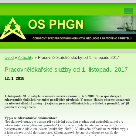
Úvod
»
Aktuality
»
Pracovnělékařské služby od 1. listopadu 2017
Pracovnělékařské služby od 1. listopadu 2017
12. 1. 2018
1. listopadu 2017 nabyla účinnosti novela zákona č. 373/2001 Sb. o specifických
zdravotních službách, ve znění pozdějších předpisů. V tomto článku chceme upozornit
na některé důležité změny týkající se pracovnělékařských prohlídek a posudků, ať již
pozitivní či negativní.
Výpis ze zdravotnické dokumentace
Novela nově upravuje postup při vydávání posudku o zdravotní způsobilosti nebo o
zdravotním stavu (dále jen „posudek“) v případech, kdy žadatel nemá registrujícího
poskytovatele (dále jen „vlastní praktický lékař“). V takovém případě nelze získat výpis
z jeho zdravotnické dokumentace. Zákon stanoví, že tato skutečnost se zapíše do