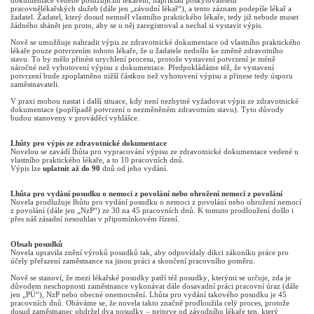
dokumentace vedené posuzujícím lékařem, například poskytovatelem
pracovnělékařských služeb (dále jen „závodní lékař“), a tento záznam podepíše lékař a
žadatel. Žadatel, který dosud nemněl vlastního praktického lékaře, tedy již nebude muset
žádného shánět jen proto, aby se u něj zaregistroval a nechal si vystavit výpis.
Nově se umožňuje nahradit výpis ze zdravotnické dokumentace od vlastního praktického
lékaře pouze potvrzením tohoto lékaře, že u žadatele nedošlo ke změně zdravotního
stavu. To by mělo přinést urychlení procesu, protože vystavení potvrzení je méně
náročné než vyhotovení výpisu z dokumentace. Předpokládáme též, že vystavení
potvrzení bude zpoplatněno nižší částkou než vyhotovení výpisu a přinese tedy úsporu
zaměstnavateli.
V praxi mohou nastat i další situace, kdy není nezbytné vyžadovat výpis ze zdravotnické
dokumentace (popřípadě potvrzení o nezměněném zdravotním stavu). Tyto důvody
budou stanoveny v prováděcí vyhlášce.
Lhůty pro výpis ze zdravotnické dokumentace
Novelou se zavádí lhůta pro vypracování výpisu ze zdravotnické dokumentace vedené u
vlastního praktického lékaře, a to 10 pracovních dnů.
Výpis lze
uplatnit až do 90
dnů od jeho vydání.
Lhůta pro vydání posudku o nemoci z povolání nebo ohrožení nemocí z povolání
Novela prodlužuje lhůtu pro vydání posudku o nemoci z povolání nebo ohrožení nemocí
z povolání (dále jen „NzP“) ze 30 na 45 pracovních dnů. K tomuto prodloužení došlo i
přes náš zásadní nesouhlas v připomínkovém řízení.
Obsah posudků
Novela upravila znění výroků posudků tak, aby odpovídaly dikci zákoníku práce pro
účely přeřazení zaměstnance na jinou práci a skončení pracovního poměru.
Nově se stanoví, že mezi lékařské posudky patří též posudky, kterými se určuje, zda je
důvodem neschopnosti zaměstnance vykonávat dále dosavadní práci pracovní úraz (dále
jen „PÚ“), NzP nebo obecné onemocnění. Lhůta pro vydání takového posudku je 45
pracovních dnů. Obáváme se, že novela takto značně prodloužila celý proces, protože
dosud zaměstnanec obdržel dva posudky – nejprve od závodního lékaře ten, který