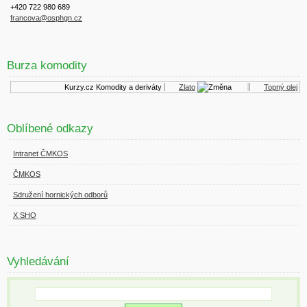
+420 722 980 689
francova@osphgn.cz
Burza komodity
Kurzy.cz
Komodity a deriváty
Zlato
Topný olej
Oblíbené odkazy
Intranet ČMKOS
ČMKOS
Sdružení hornických odborů
X SHO
Vyhledávání