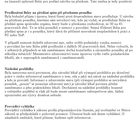
na (marné) uplynutí lhůty pro podání návrhu na přezkum. Tato změna je tedy pozitivní.
Prodloužení lhůty na předání spisu při přezkumu posudku
Byla bohužel přijata i úprava, která řízení proti dosavadnímu stavu prodlužuje. U návrhu
na přezkum posudku, kterému sám nevyhoví ten, kdo jej vydal, se prodlužuje lhůta na
předání spisu správního orgánu, který bude o přezkumu rozhodovat, ze 30 na 45
pracovních dnů. To se týká posudků o nemoci z povolání. Stejná 45denní lhůta pro
předání spisu je i u posudku, který dává do příčinné souvislosti nezpůsobilost k práci a
PÚ nebo NzP.
V případě nutnosti došetřit zdravotní stav, nebo ověřit podmínky vzniku nemoci
z povolání lze tuto lhůtu ještě prodloužit o dalších 30 pracovních dnů. Nelze vyloučit, že
v některých případech se tak zaměstnanec dočká konečného a závazného posudku až po
několika měsících! Ministerstvo zdravotnictví touto úpravou vyšlo vstříc požadavkům
lékařů, ale v neprospěch zaměstnanců i zaměstnavatelů.
Následné prohlídky
Byla stanovena nová povinnost, aby závodní lékař při výstupní prohlídce po skončení
práce v riziku informoval zaměstnance o tom, zda a jaký má nárok na následné prohlídky
a kdo je provádí. Informaci o zdravotním stavu (při výstupní prohlídce se nevydává
posudek, „pouze“ se posuzuje zdravotní stav) je závodní lékař povinen předat
zaměstnanci a jeho praktickému lékaři. Docházení na následné prohlídky hrazené
z veřejného pojištění si však již bude muset zaměstnanec zabezpečovat sám, žádná
upozornění ani výzvy dostávat nebude.
Prováděcí vyhláška
Prováděcí vyhláška k zákonu prošla připomínkovým řízením, její uveřejnění ve Sbírce
zákonů se předpokládá v polovině prosince. Účinnost bude mít dnem vyhlášení. O
zásadních změnách, které přinese, budeme opět informovat.