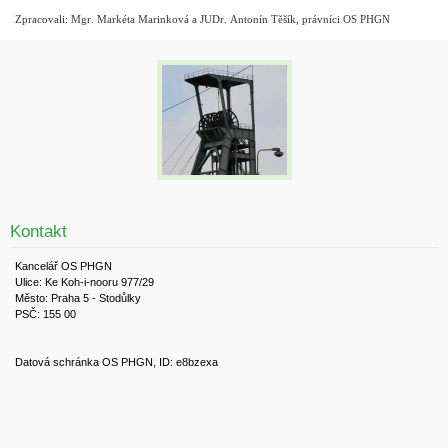
Zpracovali: Mgr. Markéta Marinková a JUDr. Antonín Těšík, právníci OS PHGN
Kontakt
Kancelář OS PHGN
Ulice: Ke Koh-i-nooru 977/29
Město: Praha 5 - Stodůlky
PSČ: 155 00
Datová schránka OS PHGN, ID: e8bzexa