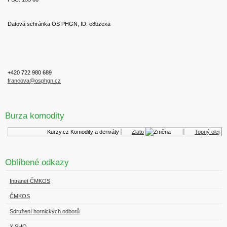
Datová schránka OS PHGN, ID: e8bzexa
+420 722 980 689
francova@osphgn.cz
Burza komodity
Kurzy.cz
Komodity a deriváty
Zlato
Topný olej
Oblíbené odkazy
Intranet ČMKOS
ČMKOS
Sdružení hornických odborů
X SHO