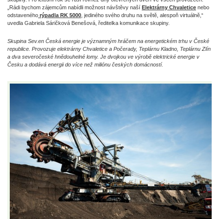
„Rádi bychom zájemcům nabídli možnost návštěvy naší
Elektrárny Chvaletice
nebo
odstaveného
rýpadla RK 5000
, jediného svého druhu na světě, alespoň virtuálně,“
uvedla Gabriela Sáričková Benešová, ředitelka komunikace skupiny.
Skupina Sev.en Česká energie je významným hráčem na energetickém trhu v České
republice. Provozuje elektrárny Chvaletice a Počerady, Teplárnu Kladno, Teplárnu Zlín
a dva severočeské hnědouhelné lomy. Je dvojkou ve výrobě elektrické energie v
Česku a dodává energii do více než miliónu českých domácností.