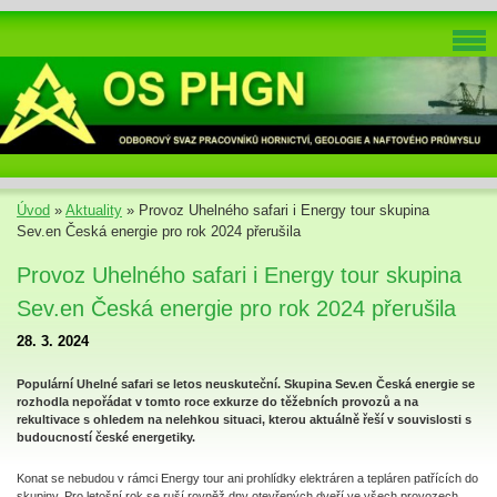
Úvod
»
Aktuality
»
Provoz Uhelného safari i Energy tour skupina
Sev.en Česká energie pro rok 2024 přerušila
Provoz Uhelného safari i Energy tour skupina
Sev.en Česká energie pro rok 2024 přerušila
28. 3. 2024
Populární Uhelné safari se letos neuskuteční. Skupina Sev.en Česká energie se
rozhodla nepořádat v tomto roce exkurze do těžebních provozů a na
rekultivace s ohledem na nelehkou situaci, kterou aktuálně řeší v souvislosti s
budoucností české energetiky.
Konat se nebudou v rámci Energy tour ani prohlídky elektráren a tepláren patřících do
skupiny. Pro letošní rok se ruší rovněž dny otevřených dveří ve všech provozech.