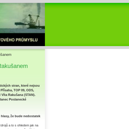
kušanem
 Rakušanem
ických stran, které nejsou
í Přísaha, TOP 09, ODS,
d Víta Rakušana (STAN).
oslanec Poslanecké
t hlasy, že bude nedostatek
zdrojů a to s ohledem jak na