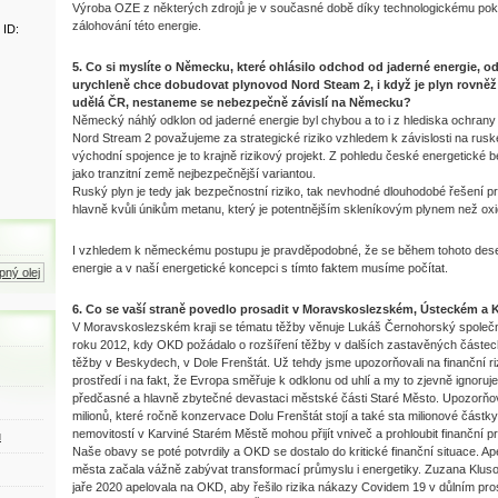
Výroba OZE z některých zdrojů je v současné době díky technologickému pokr
zálohování této energie.
 ID:
5. Co si myslíte o Německu, které ohlásilo odchod od jaderné energie, od
urychleně chce dobudovat plynovod Nord Steam 2, i když je plyn rovněž 
udělá ČR, nestaneme se nebezpečně závislí na Německu?
Německý náhlý odklon od jaderné energie byl chybou a to i z hlediska ochrany
Nord Stream 2 považujeme za strategické riziko vzhledem k závislosti na rus
východní spojence je to krajně rizikový projekt. Z pohledu české energetické 
jako tranzitní země nejbezpečnější variantou.
Ruský plyn je tedy jak bezpečnostní riziko, tak nevhodné dlouhodobé řešení p
hlavně kvůli únikům metanu, který je potentnějším skleníkovým plynem než oxid 
I vzhledem k německému postupu je pravděpodobné, že se během tohoto deseti
energie a v naší energetické koncepci s tímto faktem musíme počítat.
 olej
Zemní plyn
Motorová nafta
6. Co se vaší straně povedlo prosadit v Moravskoslezském, Ústeckém a K
V Moravskoslezském kraji se tématu těžby věnuje Lukáš Černohorský spole
roku 2012, kdy OKD požádalo o rozšíření těžby v dalších zastavěných částech
těžby v Beskydech, v Dole Frenštát. Už tehdy jsme upozorňovali na finanční ri
prostředí i na fakt, že Evropa směřuje k odklonu od uhlí a my to zjevně ignoruj
předčasné a hlavně zbytečné devastaci městské části Staré Město. Upozorňova
milionů, které ročně konzervace Dolu Frenštát stojí a také sta milionové část
nemovitostí v Karviné Starém Městě mohou přijít vniveč a prohloubit finanční 
ů
Naše obavy se poté potvrdily a OKD se dostalo do kritické finanční situace. Apel
města začala vážně zabývat transformací průmyslu i energetiky. Zuzana Klusov
jaře 2020 apelovala na OKD, aby řešilo rizika nákazy Covidem 19 v důlním pro