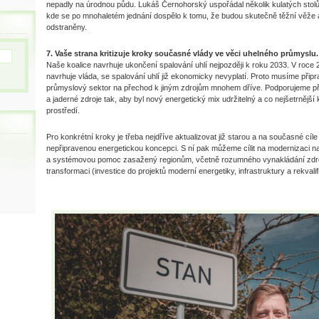
nepadly na úrodnou půdu. Lukáš Černohorský uspořádal několik kulatých stolů
kde se po mnohaletém jednání dospělo k tomu, že budou skutečně těžní věže a
odstraněny.
7. Vaše strana kritizuje kroky současné vlády ve věci uhelného průmyslu.
Naše koalice navrhuje ukončení spalování uhlí nejpozději k roku 2033. V roce 2
navrhuje vláda, se spalování uhlí již ekonomicky nevyplatí. Proto musíme připr
průmyslový sektor na přechod k jiným zdrojům mnohem dříve. Podporujeme pře
a jaderné zdroje tak, aby byl nový energetický mix udržitelný a co nejšetrnější 
prostředí.
Pro konkrétní kroky je třeba nejdříve aktualizovat již starou a na současné cíl
nepřipravenou energetickou koncepci. S ní pak můžeme cílit na modernizaci naš
a systémovou pomoc zasažený regionům, včetně rozumného vynakládání zdro
transformaci (investice do projektů moderní energetiky, infrastruktury a rekvali