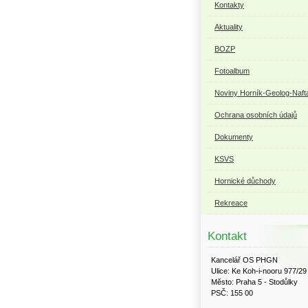
Kontakty
Aktuality
BOZP
Fotoalbum
Noviny Horník-Geolog-Naft
Ochrana osobních údajů
Dokumenty
KSVS
Hornické důchody
Rekreace
Kontakt
Kancelář OS PHGN
Ulice: Ke Koh-i-nooru 977/29
Město: Praha 5 - Stodůlky
PSČ: 155 00