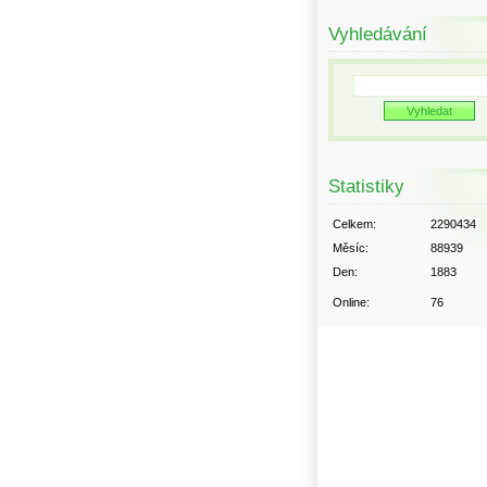
Vyhledávání
Statistiky
Celkem:
2290434
Měsíc:
88939
Den:
1883
Online:
76