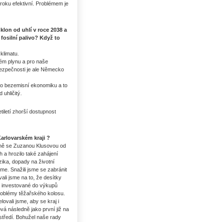
oku efektivní. Problémem je
klon od uhlí v roce 2038 a
fosilní palivo? Když to
 klimatu.
kém plynu a pro naše
bezpečnosti je ale Německo
ro bezemisní ekonomiku a to
uhličitý.
letí zhorší dostupnost
Uhlí US index
arlovarském kraji ?
čně se Zuzanou Klusovou od
 a hrozilo také zahájení
zika, dopady na životní
eme. Snažili jsme se zabránit
li jsme na to, že desítky
ky investované do výkupů
problémy těžařského kolosu.
ovali jsme, aby se kraj i
á následně jako první již na
středí. Bohužel naše rady