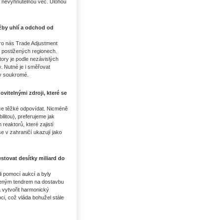
ko nevyhnutelnou věc. Úlohou
žby uhlí a odchod od
 pro nás Trade Adjustment
ě postižených regionech.
ory je podle nezávislých
y. Nutné je i směřovat
 ty soukromé.
vitelnými zdroji, které se
pce těžké odpovídat. Nicméně
litou), preferujeme jak
reaktorů, které zajistí
e v zahraničí ukazují jako
stovat desítky miliard do
i pomocí aukcí a byly
aženým tendrem na dostavbu
 vytvořit harmonický
ci, což vláda bohužel stále