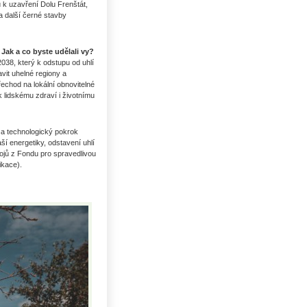
 k uzavření Dolu Frenštát,
 další černé stavby
 Jak a co byste udělali vy?
038, který k odstupu od uhlí
avit uhelné regiony a
chod na lokální obnovitelné
k lidskému zdraví i životnímu
e a technologický pokrok
í energetiky, odstavení uhlí
jů z Fondu pro spravedlivou
fikace).