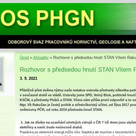
Úvod
»
Aktuality
»
Rozhovor s předsedou hnutí STAN Vítem Ra
Rozhovor s předsedou hnutí STAN Vítem
3. 9. 2021
Přibližně před dvěma týdny naše redakce oslovila předsedy několika polit
v současné době ve vládě. Oslovily jsme SPD, Volný Blok, politické hnut
KSČM, a předsedy Pirátů a STAN. Včera nám přišla první odpověď a to o
Mgr. Vít Rakušan je český politik a středoškolský učitel, od října 2017 p
sněmovny PČR, od roku 2019 předseda hnutí STAN.
1. Jak se díváte na uzavírání uhelných zdrojů v ČR ? Už dnes jsou slyše
elektřiny a navíc bude neúnosně drahá.
Poptávka po elektrické energii může růst. Naplnit ji ale musíme z bezemisních 