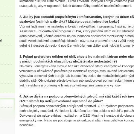
klimatické cíle, tak čisté ovzduší. Proto zavírání uhelných zdrojů vnímáme ja
státu pak je, aby v regionech, kde k útlumu těžby dochází maximálně pomohl.
2. Jak by jste pomohli propuštěným zaměstnancům, kterých se útlum tě
spalování fosilních paliv týká? Můžete popsat jednotlivé kroky?
V první řadě musíme nastartovat kvalitní rekvalifikační programy. Inspirací je
Assistance - rekvalifikační program v USA, který pomáhá lidem ve strukturáln
Jeho nastavení, včetně akcentu na dlouhodobou spolupráci mezi klienty a ment
ař
studií velmi efektivní a umožňuje klientům návrat na pracovní trh za vyšší mzd
veřejné investice do regionů postižených útlumem těžby a stimulovat k tomu i
3. Pokud preferujete odklon od uhlí, chcete ho nahradit jádrem nebo obno
v našich podmínkách ukazují bez úložiště jako nedostatečné?
Na otázku energetického mixu je bez aktualizované státní energetické konce
vzhledem k očekávané poptávce po elektrické energii (stimulované i elektromobi
výstavbu obnovitelných zdrojů, tak budoucí investice do modulárních jaderných 
stabilitu sítě. Obnovitelné zdroje bychom pak podporovali pomocí aukcí, které s
velmi efektivní a pro veřejné finance přívětivější než zaručené výnosy.
4. Jak se díváte na podporu obnovitelných zdrojů, má stát každý rok inve
OZE? Neměl by raději investovat urychleně do jádra?
Stávající podpora obnovitelných zdrojů není efektivní. OZE bychom podporoval
technologicky neutrální. Vzhledem k blízkému termínu odklonu od uhlí a pok
Dukovan si ale nelze vybírat mezi jádrem a OZE. Musíme investovat do obou a
energetický mix. Na to ale potřebujeme aktualizovat státní energetickou koncep
neudělala.