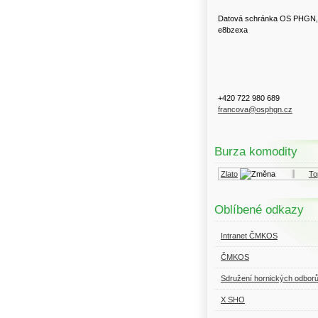
Datová schránka OS PHGN,
e8bzexa
+420 722 980 689
francova@osphgn.cz
Burza komodity
Kurzy.cz
Komodity a deriváty
Zlato
Topný
Oblíbené odkazy
Intranet ČMKOS
ČMKOS
Sdružení hornických odbor
X SHO