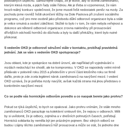
podstatných úspěchů. Samozřejmě chápu, že je těžké, aby to ocenili zaměstnanci,
kterým klesá mzda, a jejich řady stále řídnou. Ale je třeba si vzpomenout, že nám
hrozil reálný konkurz společnosti, že jsme museli řešit nedostatek peněz na mzdy. Za
pochodu jsme rovněž řešili ukončení těžby na Dole Paskova při zrušení sociálního
programu, což pro mne osobně jako předsedu důlní odborové organizace byla a stále
je velice smutná a osobní záležitost. Složité to bylo i v tom, že nám nebyla veřejnost a
dokonce ani některé odborové organizace zrovna nakloněny při prosazování
dřívějších odchodů horníků do důchodu a byly tu další překážky, které bylo nutné
překonat.
S vedením OKD je odborové sdružení stále v kontaktu, probíhají pravidelná
jednání. Jak se vám s vedením OKD spolupracuje?
Jsou oblasti, kde je spolupráce na dobré úrovní, ale například při vyjednávání o
mzdách nedochází ke shodě, ale ke kompromisu. V OKD se naposledy velmi mírně
přidávalo v polovině roku 2015 a především v první části letošního roku se firmě
dařilo, proto je zde zcela legitimní nárok zaměstnanců na navýšení mezd. I vedení
OKD uznává, že je potřeba mzdy navýšit, avšak každá strana má jinou představu o
konkrétním navýšení mezd.
Co se podle vás hornickým odborům povedlo a co naopak berete jako prohru?
Pokud se týká úspěchů, to bych se opakoval. Jako prohru vnímám, že stále mnoho
zaměstnanců OKD parazituje na kolektivní smlouvě tím, že nejsou v odborech. Měli
by si uvědomit, že je odbory, zejména a v dnešních pohnutých časech, potřebují.
Hornická solidarita by neměla být jen prázdným pojmem. Bez silných odborů se
budou i zájmy těchto zaměstnanců hůř prosazovat a může se stát, že jednoho dne