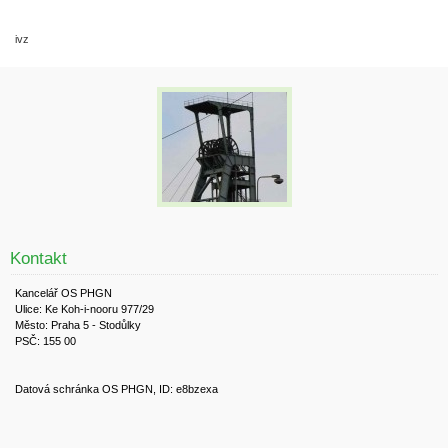
ivz
Kontakt
Kancelář OS PHGN
Ulice: Ke Koh-i-nooru 977/29
Město: Praha 5 - Stodůlky
PSČ: 155 00
Datová schránka OS PHGN, ID: e8bzexa