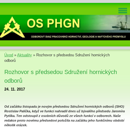
Úvod
»
Aktuality
»
Rozhovor s předsedou Sdružení hornických
odborů
Rozhovor s předsedou Sdružení hornických
odborů
24. 11. 2017
Od začátku listopadu je novým předsedou Sdružení hornických odborů (SHO)
Rostislav Palička, když ve funkci nahradil dnes už bývalého předsedu Jaromíra
Pytlíka. Ten odstoupil z osobních důvodů ze všech funkcí v odborech. Naše
redakce proto novému předsedovi položila na začátku jeho funkčnímu období
několik otázek.