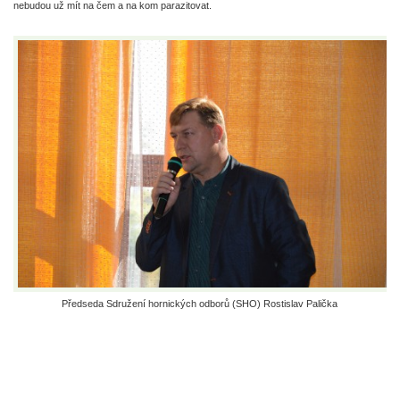
nebudou už mít na čem a na kom parazitovat.
Předseda Sdružení hornických odborů (SHO) Rostislav Palička