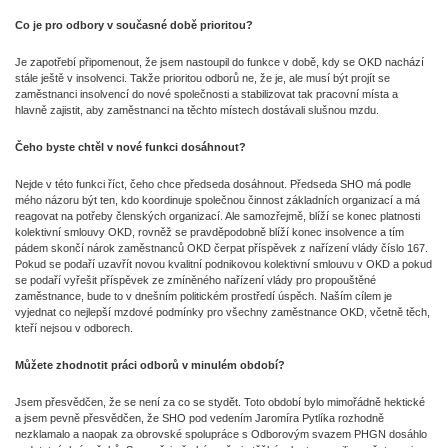
Co je pro odbory v současné době prioritou?
Je zapotřebí připomenout, že jsem nastoupil do funkce v době, kdy se OKD nachází
stále ještě v insolvenci. Takže prioritou odborů ne, že je, ale musí být projít se
zaměstnanci insolvencí do nové společnosti a stabilizovat tak pracovní místa a
hlavně zajistit, aby zaměstnanci na těchto místech dostávali slušnou mzdu.
Čeho byste chtěl v nové funkci dosáhnout?
Nejde v této funkci říct, čeho chce předseda dosáhnout. Předseda SHO má podle
mého názoru být ten, kdo koordinuje společnou činnost základních organizací a má
reagovat na potřeby členských organizací. Ale samozřejmě, blíží se konec platnosti
kolektivní smlouvy OKD, rovněž se pravděpodobně blíží konec insolvence a tím
pádem skončí nárok zaměstnanců OKD čerpat příspěvek z nařízení vlády číslo 167.
Pokud se podaří uzavřít novou kvalitní podnikovou kolektivní smlouvu v OKD a pokud
se podaří vyřešit příspěvek ze zmíněného nařízení vlády pro propouštěné
zaměstnance, bude to v dnešním politickém prostředí úspěch. Naším cílem je
vyjednat co nejlepší mzdové podmínky pro všechny zaměstnance OKD, včetně těch,
kteří nejsou v odborech.
Můžete zhodnotit práci odborů v minulém období?
Jsem přesvědčen, že se není za co se stydět. Toto období bylo mimořádně hektické
a jsem pevně přesvědčen, že SHO pod vedením Jaromíra Pytlíka rozhodně
nezklamalo a naopak za obrovské spolupráce s Odborovým svazem PHGN dosáhlo