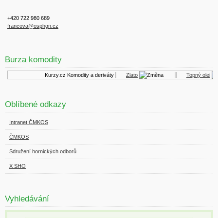
+420 722 980 689
francova@osphgn.cz
Burza komodity
Kurzy.cz
Komodity a deriváty
Zlato
Topný olej
Oblíbené odkazy
Intranet ČMKOS
ČMKOS
Sdružení hornických odborů
X SHO
Vyhledávání