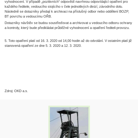
vyhodnocení. V případě „pozitivních“ odpovědí navrhnou odpovídající opatření pro
každého ředitele, vedoucího stojícího v čele jednotlivých divizí, závodního dolu.
Následně se dotazníky předají k archivaci na příslušný odbor nebo oddělení BOZP,
BT povrchu a vedoucímu OŘB.
Dotazníky návštěv se budou soustřeďovat a archivovat u vedoucího odboru ochrany
a kontroly, který bude předkládat průběžné vyhodnocení a opatření řediteli provozu.
5. Toto opatření platí od 16. 3. 2020 od 14,00 hodin až do odvolání. V ostatním platí již
stanovená opatření ze dne 5. 3. 2020 a 12. 3. 2020.
Zdroj: OKD a.s.