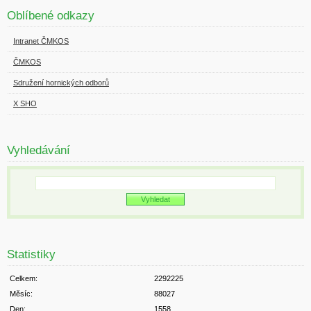
Oblíbené odkazy
Intranet ČMKOS
ČMKOS
Sdružení hornických odborů
X SHO
Vyhledávání
Statistiky
Celkem:
2292225
Měsíc:
88027
Den:
1558