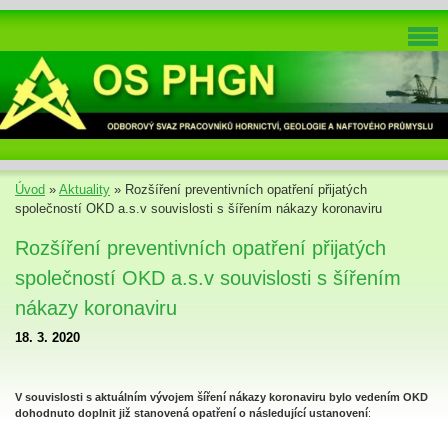
Úvod
»
Aktuality
»
Rozšíření preventivních opatření přijatých
společností OKD a.s.v souvislosti s šířením nákazy koronaviru
Rozšíření preventivních opatření přijatých
společností OKD a.s.v souvislosti s šířením
nákazy koronaviru
18. 3. 2020
V souvislosti s aktuálním vývojem šíření nákazy koronaviru bylo vedením OKD
dohodnuto doplnit již stanovená opatření o následující ustanovení
: