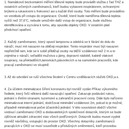
1. Namátkové bezkontaktní měření tělesné teploty bude provádět služba z řad THZ a
ostatních určených zaměstnanců, kteří budou vybaveni respirátorem, ochrannými
brýlemi a rukavicemi s frekvencí asi u každé třetí osoby. Toto měření bude prováděno
ve vestibulu při vstupu do organizace. Osobě, které bude naměřena tělesná teplota
vyšší než 37,6°C, nebude umožněn další vstup do organizace, bude službou
identifikována a vyzvána k tomu, aby opustila objekty OKD. V ostatním platí
předchozí opatření.
2. Každý zaměstnanec, který opustí lampovnu a odebírá se k fárání do dolu do
náraží, musí mít nasazen na obličeji respirátor. Tento respirátor musí být nasazen
nepřetržitě tam, kde se k sobě přibližují osoby na bližší vzdálenost než 2 m a to
zejména v náraží, seřadišti mužstva u jámy, dopravní nádobě, kabině vlakové
soupravy, na překladištích,lanovkách,pásovlecích a na samotném pracovišti, kde
pracují zaměstnanci ve skupině.
3. Až do odvolání se ruší všechna školení v Centru vzdělávacích služeb OKD,a.s.
4. Za účelem minimalizace šíření koronaviru byl rovněž vydán Příkaz výkonného
ředitele, který řeší některá další navazující opatření. Zakazuje podávání rukou,
jednání s třetími stranami, tuzemské a zahraniční pracovní cesty. Dále bylo nařízeno
minimalizovat interní jednání, dodržovat minimální vzdálenost 2m, pokud to je možné,
případně minimalizovat počet účastníků jednání. V této souvislosti obdrží všichni
vedoucí zaměstnanci OKD a dodavatelských společností dotazník, kterým se bude
zjišťovat aktuální zdravotní stav všech podřízených. Dotazník budou muset vyplnit
rovněž návštěvy, vstupující do prostor OKD. Všechny dotazníky zaměstnanců
pracujících v OKD se musí soustředit u příslušných směnmistrů, kteří provedou