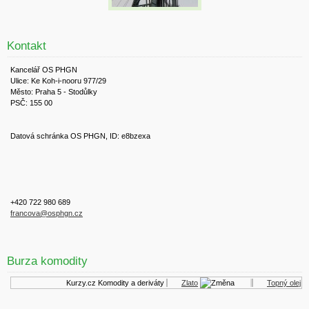
Kontakt
Kancelář OS PHGN
Ulice: Ke Koh-i-nooru 977/29
Město: Praha 5 - Stodůlky
PSČ: 155 00
Datová schránka OS PHGN, ID: e8bzexa
+420 722 980 689
francova@osphgn.cz
Burza komodity
Kurzy.cz
Komodity a deriváty
Zlato
Topný olej