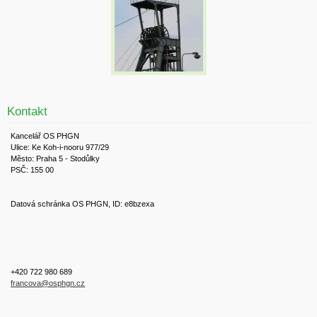
Kontakt
Kancelář OS PHGN
Ulice: Ke Koh-i-nooru 977/29
Město: Praha 5 - Stodůlky
PSČ: 155 00
Datová schránka OS PHGN, ID: e8bzexa
+420 722 980 689
francova@osphgn.cz