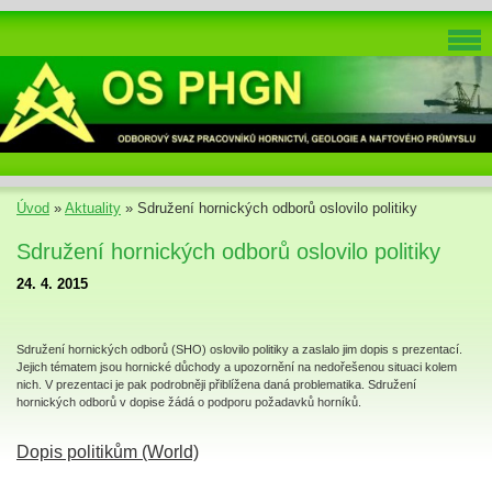
Úvod
»
Aktuality
»
Sdružení hornických odborů oslovilo politiky
Sdružení hornických odborů oslovilo politiky
24. 4. 2015
Sdružení hornických odborů (SHO) oslovilo politiky a zaslalo jim dopis s prezentací.
Jejich tématem jsou hornické důchody a upozornění na nedořešenou situaci kolem
nich. V prezentaci je pak podrobněji přiblížena daná problematika. Sdružení
hornických odborů v dopise žádá o podporu požadavků horníků.
Dopis politikům (World)