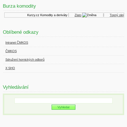
Burza komodity
Kurzy.cz
Komodity a deriváty
Zlato
Topný olej
Oblíbené odkazy
Intranet ČMKOS
ČMKOS
Sdružení hornických odborů
X SHO
Vyhledávání