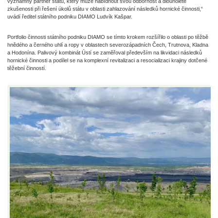
významný partner státu, který může nabídnout svou odbornost a dlouholeté
zkušenosti při řešení úkolů státu v oblasti zahlazování následků hornické činnosti,“
uvádí ředitel státního podniku DIAMO Ludvík Kašpar.
Portfolio činnosti státního podniku DIAMO se tímto krokem rozšířilo o oblasti po těžbě
hnědého a černého uhlí a ropy v oblastech severozápadních Čech, Trutnova, Kladna
a Hodonína. Palivový kombinát Ústí se zaměřoval především na likvidaci následků
hornické činnosti a podílel se na komplexní revitalizaci a resocializaci krajiny dotčené
těžební činností.