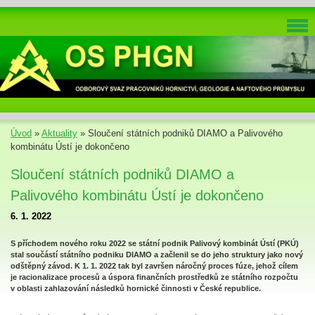
Úvod
»
Aktuality
»
Sloučení státních podniků DIAMO a Palivového
kombinátu Ústí je dokončeno
Sloučení státních podniků DIAMO a
Palivového kombinátu Ústí je dokončeno
6. 1. 2022
S příchodem nového roku 2022 se státní podnik Palivový kombinát Ústí (PKÚ)
stal součástí státního podniku DIAMO a začlenil se do jeho struktury jako nový
odštěpný závod. K 1. 1. 2022 tak byl završen náročný proces fúze, jehož cílem
je racionalizace procesů a úspora finančních prostředků ze státního rozpočtu
v oblasti zahlazování následků hornické činnosti v České republice.