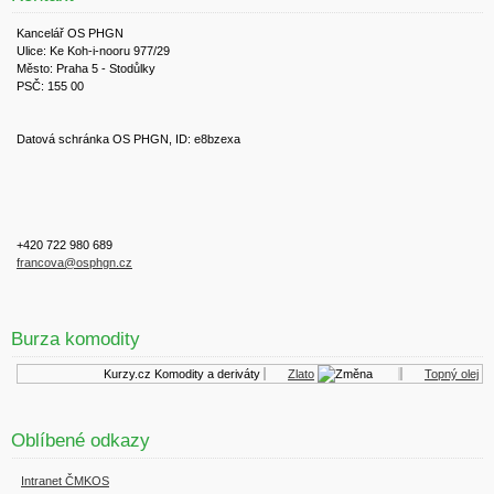
Kancelář OS PHGN
Ulice: Ke Koh-i-nooru 977/29
Město: Praha 5 - Stodůlky
PSČ: 155 00
Datová schránka OS PHGN, ID: e8bzexa
+420 722 980 689
francova@osphgn.cz
Burza komodity
Kurzy.cz
Komodity a deriváty
Zlato
Topný olej
Oblíbené odkazy
Intranet ČMKOS