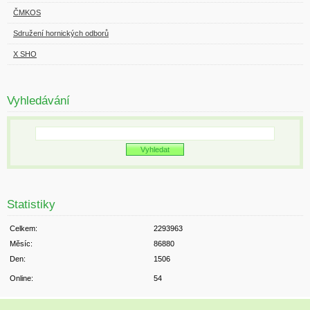
ČMKOS
Sdružení hornických odborů
X SHO
Vyhledávání
Statistiky
Celkem:
2293963
Měsíc:
86880
Den:
1506
Online:
54