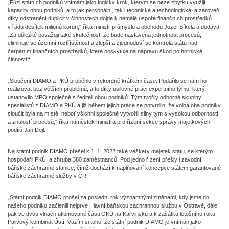
„Fúzi státních podniků vnímám jako logický krok, kterým se beze zbytku využijí
kapacity obou podniků, a to jak personální, tak i technické a technologické, a zároveň
díky odstranění duplicit v činnostech dojde k nemalé úspoře finančních prostředků
v řádu desítek milionů korun,“ říká ministr průmyslu a obchodu Jozef Síkela a dodává:
„Za důležité považuji také skutečnost, že bude nastavena jednotnost procesů,
eliminuje se územní roztříštěnost a zlepší a zjednoduší se kontrola státu nad
čerpáním finančních prostředků, které poskytuje na nápravu škod po hornické
činnosti.“
„Sloučení DIAMO a PKÚ proběhlo v rekordně krátkém čase. Podařilo se nám ho
realizovat bez větších problémů, a to díky usilovné práci expertního týmu, který
ustanovilo MPO společně s řediteli obou podniků. Tým tvořily odborné skupiny
specialistů z DIAMO a PKÚ a již během jejich práce se potvrdilo, že volba oba podniky
sloučit byla na místě, neboť všichni společně vytvořili silný tým s vysokou odborností
a znalostí procesů,“ říká náměstek ministra pro řízení sekce správy majetkových
podílů Jan Dejl.
Na státní podnik DIAMO přešel k 1. 1. 2022 také veškerý majetek státu, se kterým
hospodařil PKÚ, a zhruba 380 zaměstnanců. Pod jedno řízení přešly i závodní
báňské záchranné stanice, čímž dochází k naplňování koncepce státem garantované
báňské záchranné služby v ČR.
„Státní podnik DIAMO prošel za poslední rok významnými změnami, kdy jsme do
našeho podniku začlenili nejprve Hlavní báňskou záchrannou službu v Ostravě, dále
pak ve dvou vlnách utlumované části OKD na Karvinsku a k začátku letošního roku
Palivový kombinát Ústí. Vážím si toho, že státní podnik DIAMO je vnímán jako