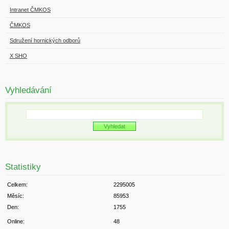
Intranet ČMKOS
ČMKOS
Sdružení hornických odborů
X SHO
Vyhledávání
Statistiky
Celkem:
2295005
Měsíc:
85953
Den:
1755
Online:
48