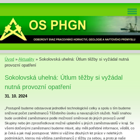
Úvod
»
Aktuality
»
Sokolovská uhelná: Útlum těžby si vyžádal nutná
provozní opatření
Sokolovská uhelná: Útlum těžby si vyžádal
nutná provozní opatření
31. 10. 2024
„Postupně budeme odstavovat jednotlivé technologické celky a spolu s tím budeme
snižovat počet zaměstnanců Těžebního úseku a navazujících služeb. Naší snahou
bude uvolněné zaměstnance podle možností směrovat do jiných provozů uvnitř
Skupiny nebo jim zprostředkovat možné uplatnění u jiných zaměstnavatelů v kraji. Se
všemi dotčenými zaměstnanci budeme mluvit, aby měli potřebné informace, věděli, co
je čeká a jak mají postupovat. Velmi si vážíme dlouhých let práce v nelehkých
podmínkách, kterou má většina zaměstnanců z těžby za sebou, a proto je naše