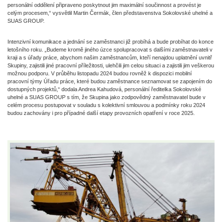
personální oddělení připraveno poskytnout jim maximální součinnost a provést je
celým procesem,“ vysvětlil Martin Čermák, člen představenstva Sokolovské uhelné a
SUAS GROUP.
Intenzivní komunikace a jednání se zaměstnanci již probíhá a bude probíhat do konce
letošního roku. „Budeme kromě jiného úzce spolupracovat s dalšími zaměstnavateli v
kraji a s úřady práce, abychom našim zaměstnancům, kteří nenajdou uplatnění uvnitř
Skupiny, zajistili jiné pracovní příležitosti, ulehčili jim celou situaci a zajistili jim veškerou
možnou podporu. V průběhu listopadu 2024 budou rovněž k dispozici mobilní
pracovní týmy Úřadu práce, které budou zaměstnance seznamovat se zapojením do
dostupných projektů,“ dodala Andrea Kahudová, personální ředitelka Sokolovské
uhelné a SUAS GROUP s tím, že Skupina jako zodpovědný zaměstnavatel bude v
celém procesu postupovat v souladu s kolektivní smlouvou a podmínky roku 2024
budou zachovány i pro případné další etapy provozních opatření v roce 2025.