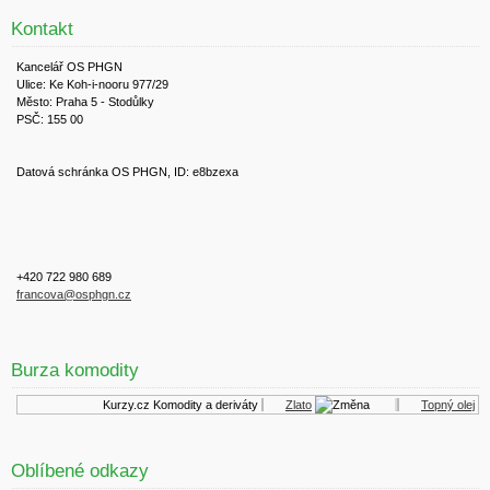
Kontakt
Kancelář OS PHGN
Ulice: Ke Koh-i-nooru 977/29
Město: Praha 5 - Stodůlky
PSČ: 155 00
Datová schránka OS PHGN, ID: e8bzexa
+420 722 980 689
francova@osphgn.cz
Burza komodity
Kurzy.cz
Komodity a deriváty
Zlato
Topný olej
Oblíbené odkazy