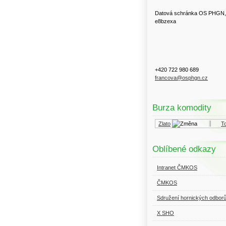
Datová schránka OS PHGN,
e8bzexa
+420 722 980 689
francova@osphgn.cz
Burza komodity
Kurzy.cz
Komodity a deriváty
Zlato
Topn
Oblíbené odkazy
Intranet ČMKOS
ČMKOS
Sdružení hornických odbor
X SHO