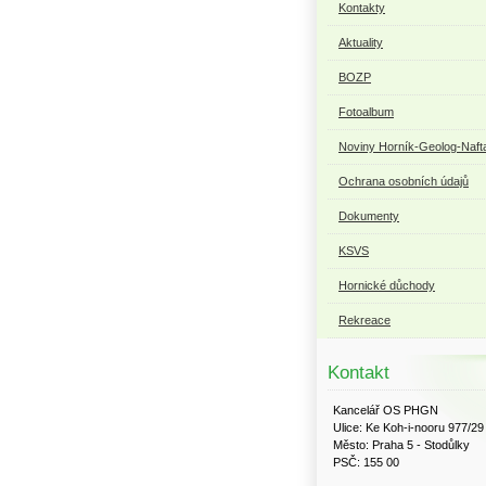
Kontakty
Aktuality
BOZP
Fotoalbum
Noviny Horník-Geolog-Naft
Ochrana osobních údajů
Dokumenty
KSVS
Hornické důchody
Rekreace
Kontakt
Kancelář OS PHGN
Ulice: Ke Koh-i-nooru 977/29
Město: Praha 5 - Stodůlky
PSČ: 155 00