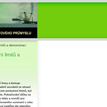
mitů a demonstraci
 limitů a
 firmy a limituje
ailně seznámil se situací
cem prolomení limitů, byl
le. Pokračování těžby na
o klidu a rovněž pro
utovaného usnesení z roku
sí nejdříve dle platného