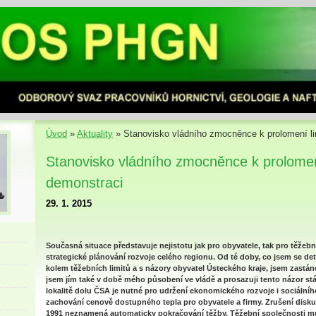
Úvod
»
Aktuality
»
Stanovisko vládního zmocněnce k prolomení li
Stanovisko vládního zmocněnce k prolomení
demonstraci
29. 1. 2015
Současná situace představuje nejistotu jak pro obyvatele, tak pro těžební
strategické plánování rozvoje celého regionu. Od té doby, co jsem se det
kolem těžebních limitů a s názory obyvatel Ústeckého kraje, jsem zastán
jsem jím také v době mého působení ve vládě a prosazuji tento názor stá
lokalitě dolu ČSA je nutné pro udržení ekonomického rozvoje i sociálníh
zachování cenově dostupného tepla pro obyvatele a firmy. Zrušení disk
1991 neznamená automaticky pokračování těžby. Těžební společnosti mu