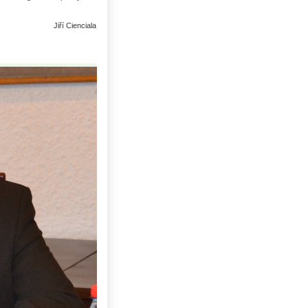
Jiří Cienciala
Uhlí US index