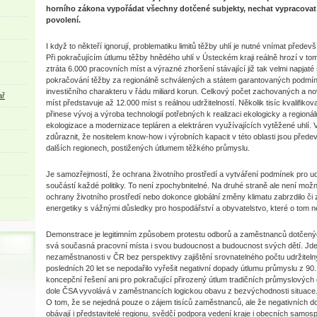
horního zákona vypořádat všechny dotčené subjekty, nechat vypracovat 
povolení.
I když to někteří ignorují, problematiku limitů těžby uhlí je nutné vnímat přede
Při pokračujícím útlumu těžby hnědého uhlí v Ústeckém kraji reálně hrozí v to
ztráta 6.000 pracovních míst a výrazné zhoršení stávající již tak velmi napjat
pokračování těžby za regionálně schválených a státem garantovaných podmínek
investičního charakteru v řádu miliard korun. Celkový počet zachovaných a 
ař
míst představuje až 12.000 míst s reálnou udržitelností. Několik tisíc kvalifik
přinese vývoj a výroba technologií potřebných k realizaci ekologicky a regionáln
ekologizace a modernizace tepláren a elektráren využívajících vytěžené uhlí. V 
zdůraznit, že nositelem know-how i výrobních kapacit v této oblasti jsou přede
dalších regionech, postižených útlumem těžkého průmyslu.
Je samozřejmostí, že ochrana životního prostředí a vytváření podmínek pro ud
součástí každé politiky. To není zpochybnitelné. Na druhé straně ale není možn
ochrany životního prostředí nebo dokonce globální změny klimatu zabrzdilo či
energetiky s vážnými důsledky pro hospodářství a obyvatelstvo, které o tom n
Demonstrace je legitimním způsobem protestu odborů a zaměstnanců dotčených 
svá současná pracovní místa i svou budoucnost a budoucnost svých dětí. Jde 
nezaměstnanosti v ČR bez perspektivy zajištění srovnatelného počtu udržitel
posledních 20 let se nepodařilo vyřešit negativní dopady útlumu průmyslu z 90
koncepční řešení ani pro pokračující přirozený útlum tradičních průmyslových
dole ČSA vyvolává v zaměstnancích logickou obavu z bezvýchodnosti situace
O tom, že se nejedná pouze o zájem tisíců zaměstnanců, ale že negativních d
obávají i představitelé regionu, svědčí podpora vedení kraje i obecních samosprá