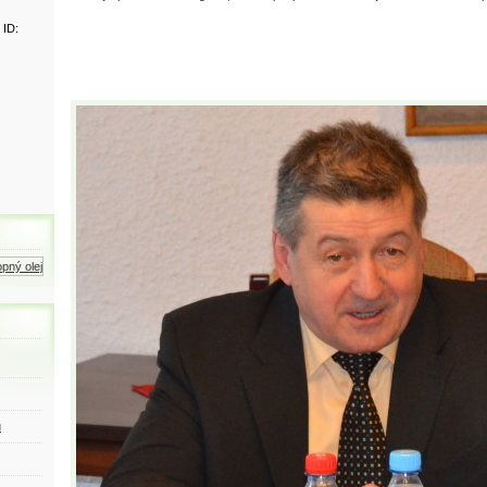
 ID:
ý olej
Zemní plyn
Motorová nafta
ů