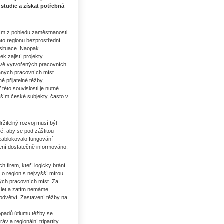
studie a získat potřebná
vším z pohledu zaměstnanosti.
mto regionu bezprostřední
é situace. Naopak
 zajistí projekty
nově vytvořených pracovních
ovaných pracovních míst
ě přijatelné těžby,
této souvislosti je nutné
vším české subjekty, často v
ržitelný rozvoj musí být
é, aby se pod záštitou
 zablokovalo fungování
ení dostatečně informováno.
firem, kteří logicky brání
o region s nejvyšší mírou
ných pracovních míst. Za
. let a zatím nemáme
 odvětví. Zastavení těžby na
.
opadů útlumu těžby se
v a regionální tripartity.