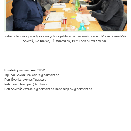
Záběr z lednové porady svazových inspektorů bezpečnosti práce v Praze. Zleva Petr
Vavroš, Ivo Kavka, Jiří Waloszek, Petr Trieb a Petr Švehla.
Kontakty na svazové SIBP
Ing. Ivo Kavka: ivo.kavka@seznam.cz
Petr Švehla: svehla@suas.cz
Petr Trieb: trieb.petr@cmkos.cz
Petr Vavroš: vavros.p@seznam.cz nebo sibp.ov@seznam.cz