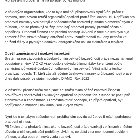
A právě jejich úroveň jsme na poradě rovněž hodnotili.
V některých organizacích, kde to bylo možné, přistupovali k využívání práce z
domova, jinde zavedli tvrdší organizační opatření proti šíření covidu-19. Například pro
pracovní kolektivy velkostrojů v hnědouhelném hornictví je snaha o omezení styku v
místech, kde se předávají služby, probíhají pracovní porady, provádí očista a
odpočinek. Pracovní činnost zde probíhá nonstop 365 dnů v roce a cílem bylo a je
zamezit šíření virové nákazy, ohrožení zdraví zaměstnanců tak, aby nedošlo ke
snížení těžby a plynulých dodávek energetického uhlí do elektráren a tepláren.
Odešli zaměstnanci i úsekoví inspektoři
Systém práce závodních a úsekových inspektorů bezpečnosti práce nezaznamenal
podstatné změny. V OKD však došlo z důvodu útlumu těžby ke snížení počtu
zaměstnanců včetně úsekových odborových inspektorů. Většina lidí z těchto
organizací odešla. Ti, kteří zůstali, včetně úsekových inspektorů bezpečnosti práce,
dnes dále působí ve státním podniku DIAMO. Rok 2022
V loňském i předloňském roce jsme se snažili mimo běžné kontrolní činnosti
prověřovat i dodržování covidových opatření na pracovištích. Situace se postupně
stabilizovala a zaměstnanci i zaměstnavatelé pochopili, že přijatá opatření, byť
nepříjemná a mnohde i nákladná, jsou v jejich zájmu.
Nyní jde o to, jakým způsobem při probíhajícím covidu udržet ve firmách potřebnou
pracovní činnost.
Při školeních a předávání instrukcí o bezpečnosti práce vznikají ve firmách z těchto
důvodu určité organizační problémy. Uvidíme, co další vlna onemocnění covidem
přinese, a jaká opatření nová vláda stanoví.