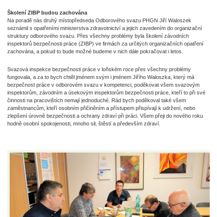
Školení ZIBP budou zachována
Na poradě nás druhý místopředseda Odborového svazu PHGN Jiří Waloszek
seznámil s opatřeními ministerstva zdravotnictví a jejich zavedením do organizační
struktury odborového svazu. Přes všechny problémy byla školení závodních
inspektorů bezpečnosti práce (ZIBP) ve firmách za určitých organizačních opatření
zachována, a pokud to bude možné budeme v nich dále pokračovat i letos.
Svazová inspekce bezpečnosti práce v loňském roce přes všechny problémy
fungovala, a za to bych chtěl jménem svým i jménem Jiřího Waloszka, který má
bezpečnost práce v odborovém svazu v kompetenci, poděkovat všem svazovým
inspektorům, závodním a úsekovým inspektorům bezpečnosti práce, kteří to při své
činnosti na pracovištích nemají jednoduché. Rád bych poděkoval také všem
zaměstnancům, kteří osobním přičiněním a přístupem přispívají k udržení, nebo
zlepšení úrovně bezpečnosti a ochrany zdraví při práci. Všem přeji do nového roku
hodně osobní spokojenosti, mnoho sil, štěstí a především zdraví.