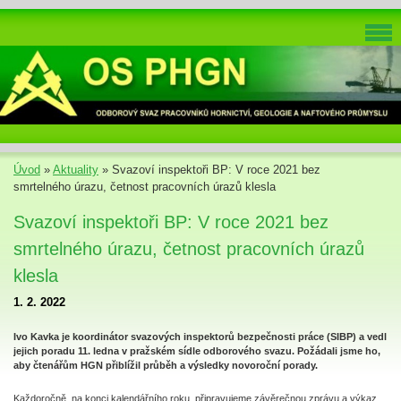
Úvod
»
Aktuality
»
Svazoví inspektoři BP: V roce 2021 bez
smrtelného úrazu, četnost pracovních úrazů klesla
Svazoví inspektoři BP: V roce 2021 bez
smrtelného úrazu, četnost pracovních úrazů
klesla
1. 2. 2022
Ivo Kavka je koordinátor svazových inspektorů bezpečnosti práce (SIBP) a vedl
jejich poradu 11. ledna v pražském sídle odborového svazu. Požádali jsme ho,
aby čtenářům HGN přiblížil průběh a výsledky novoroční porady.
Každoročně, na konci kalendářního roku, připravujeme závěrečnou zprávu a výkaz