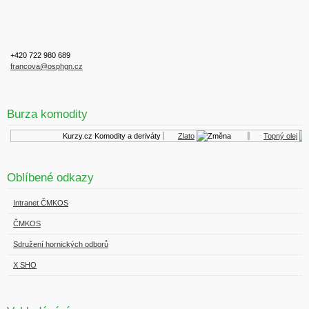
+420 722 980 689
francova@osphgn.cz
Burza komodity
Kurzy.cz
Komodity a deriváty
Zlato
Topný olej
Oblíbené odkazy
Intranet ČMKOS
ČMKOS
Sdružení hornických odborů
X SHO