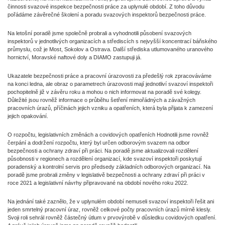
činnosti svazové inspekce bezpečnosti práce za uplynulé období. Z toho důvodu
pořádáme závěrečné školení a poradu svazových inspektorů bezpečnosti práce.
Na letošní poradě jsme společně probrali a vyhodnotili působení svazových
inspektorů v jednotlivých organizacích a střediscích s nejvyšší koncentrací báňského
průmyslu, což je Most, Sokolov a Ostrava. Další střediska utlumovaného uranového
hornictví, Moravské naftové doly a DIAMO zastupuji já.
Ukazatele bezpečnosti práce a pracovní úrazovosti za předešlý rok zpracováváme
na konci ledna, ale obraz o parametrech úrazovosti mají jednotliví svazoví inspektoři
pochopitelně již v závěru roku a mohou o nich informovat na poradě své kolegy.
Důležité jsou rovněž informace o průběhu šetření mimořádných a závažných
pracovních úrazů, příčinách jejich vzniku a opatřeních, která byla přijata k zamezení
jejich opakování.
O rozpočtu, legislativních změnách a covidových opatřeních Hodnotili jsme rovněž
čerpání a dodržení rozpočtu, který byl určen odborovým svazem na odbor
bezpečnosti a ochrany zdraví při práci. Na poradě jsme aktualizovali rozdělení
působnosti v regionech a rozdělení organizací, kde svazoví inspektoři poskytují
poradenský a kontrolní servis pro předsedy základních odborových organizací. Na
poradě jsme probrali změny v legislativě bezpečnosti a ochrany zdraví při práci v
roce 2021 a legislativní návrhy připravované na období nového roku 2022.
Na jednání také zaznělo, že v uplynulém období nemuseli svazoví inspektoři řešit ani
jeden smrtelný pracovní úraz, rovněž celkové počty pracovních úrazů mírně klesly.
Svoji roli sehrál rovněž částečný útlum v prvovýrobě v důsledku covidových opatření.