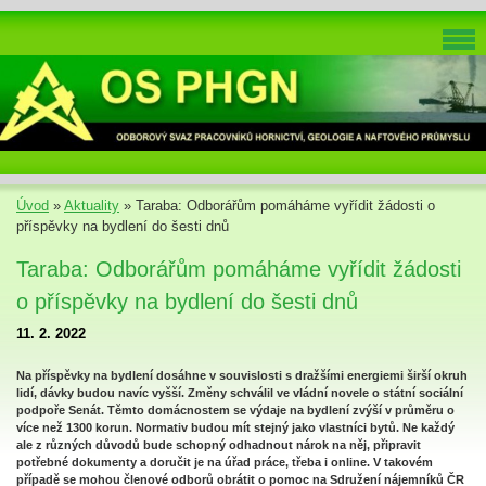
Úvod
»
Aktuality
»
Taraba: Odborářům pomáháme vyřídit žádosti o
příspěvky na bydlení do šesti dnů
Taraba: Odborářům pomáháme vyřídit žádosti
o příspěvky na bydlení do šesti dnů
11. 2. 2022
Na příspěvky na bydlení dosáhne v souvislosti s dražšími energiemi širší okruh
lidí, dávky budou navíc vyšší. Změny schválil ve vládní novele o státní sociální
podpoře Senát. Těmto domácnostem se výdaje na bydlení zvýší v průměru o
více než 1300 korun. Normativ budou mít stejný jako vlastníci bytů. Ne každý
ale z různých důvodů bude schopný odhadnout nárok na něj, připravit
potřebné dokumenty a doručit je na úřad práce, třeba i online. V takovém
případě se mohou členové odborů obrátit o pomoc na Sdružení nájemníků ČR