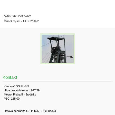
Autor, foto: Petr Kolev
Článek vyšel v HGN 2/2022
Kontakt
Kancelář OS PHGN
Ulice: Ke Koh-i-nooru 977/29
Město: Praha 5 - Stodůlky
PSČ: 155 00
Datová schránka OS PHGN, ID: e8bzexa