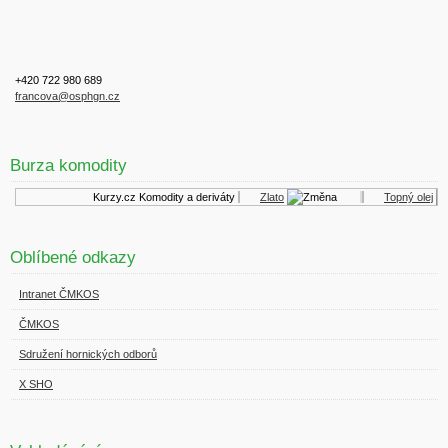
+420 722 980 689
francova@osphgn.cz
Burza komodity
Kurzy.cz
Komodity a deriváty
Zlato
Topný olej
Oblíbené odkazy
Intranet ČMKOS
ČMKOS
Sdružení hornických odborů
X SHO