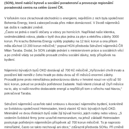
(SON), které nabízí bytové a sociální poradenství a provozuje regionální
poradenská centra na celém území ČR.
V loňském roce zkrachovali obchodníci s energiemi, největším z nich byla společnost
Bohemia Energy, která zabezpečovala přes milion domácností. V životě nájemníků
tak došlo k radikální změně.
„Často se jedná o starší občany a vdovy po hornících. Například naše klientka,
sedmdesátiletá vdova, platila v bytě dva plus jedna za plyn a elektřinu zálohy 3000
korun. Po krachu Bohemia Energy vylétly poplatky na 12 tisíc korun a ona přitom
měla důchod 13 200 korun měsíčně,“ popsal HGN předseda Sdružení nájemníků ČR
Milan Taraba. Dodal, že SON zahájilo jednání s ministerstvem práce a sociálních věcí
a po změně vlády se podařilo prosadit změnu sociální dávky, tedy příspěvek na
bydlení.
Nájemníci bývalých bytů OKD dostávají až 700 Kč měsíčně „Vyřizování chvíli trvalo a
postižení lidé neměli z čeho hradit po dobu dvou až tří měsíců enormní zálohy.
Prosadili jsme proto mimořádnou jednorázovou dávku v hmotné nouzi ve výši až 50
tisíc korun, pokud se prokáže potřebnost žadatele. Naši klienti získali až čtyři měsíce
na to, aby si našli nového dodavatele energií a nepřišli při tom o střechu nad hlavou,“
pokračoval Taraba.
Sdružení nájemníků uzavřelo také smlouvu s Asociací nájemného bydlení, konkrétně
se švédskou společností Heimstaden, která vlastní 42 tisíc bývalých bytů OKD.
Minimálně ve dvou třetinách bytů stále žijí bývalí horníci, jejich rodiny nebo vdovy. „S
vedením švédské firmy jsme uzavřeli memorandum, na jehož základě Heimstaden
poskytuje potřebným nájemníkům příspěvek až 700 korun měsíčně. To je naprosto
mimořádné, často se takto nechovají ani obce,“ zdůraznil předseda SONu. Při změně