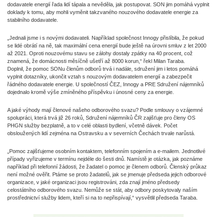
dodavatele energií řada lidí tápala a nevěděla, jak postupovat. SON jim pomáhá vyplnit
doklady k tomu, aby mohli vyměnit takzvaného nouzového dodavatele energie za
stabilního dodavatele.
„Jednali jsme i s novými dodavateli. Například společnost Innogy přislíbila, že pokud
se lidé obrátí na ně, tak maximální cena energií bude ještě na úrovni smluv z let 2000
až 2021. Oproti nouzovému stavu se zálohy dostaly zpátky na 40 procent, což
znamená, že domácnosti měsíčně ušetří až 8000 korun,“ řekl Milan Taraba.
Doplnil, že pomoc SONu členům odborů trvá i nadále, sdružení jim i letos pomáhá
vyplnit dotazníky, ukončit vztah s nouzovým dodavatelem energií a zabezpečit
řádného dodavatele energie. U společností ČEZ, Innogy a PRE Sdružení nájemníků
dojednalo kromě výše zmíněného příspěvku i únosné ceny za energie.
A jaké výhody mají členové našeho odborového svazu? Podle smlouvy o vzájemné
spolupráci, která trvá již 26 roků, Sdružení nájemníků ČR zajišťuje pro členy OS
PHGN služby bezplatně, a to v celé oblasti bydlení, včetně dávek. Počet
obsloužených lidí zejména na Ostravsku a v severních Čechách trvale narůstá.
„Pomoc zajišťujeme osobním kontaktem, telefonním spojením a e-mailem. Jednotlivé
případy vyřizujeme v termínu nejdéle do šesti dnů. Namístě je otázka, jak poznáme
například při telefonní žádosti, že žadatel o pomoc je členem odborů. Členský průkaz
není možné ověřit. Ptáme se proto žadatelů, jak se jmenuje předseda jejich odborové
organizace, v jaké organizaci jsou registrováni, zda znají jméno předsedy
celostátního odborového svazu. Nemůže se stát, aby odbory poskytovaly naším
prostřednictví služby lidem, kteří si na to nepřispívají,“ vysvětlil předseda Taraba.