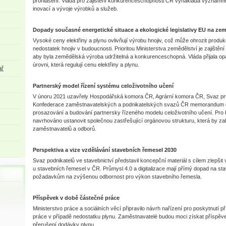
prohlášení. Vláda pro zajištění konkurenceschopnosti ČR vynakládá významn
inovací a vývoje výrobků a služeb.
Dopady současné energetické situace a ekologické legislativy EU na zem
Vysoké ceny elektřiny a plynu ovlivňují výrobu hnojiv, což může ohrozit produk
nedostatek hnojiv v budoucnosti. Prioritou Ministerstva zemědělství je zajištění
aby byla zemědělská výroba udržitelná a konkurenceschopná. Vláda přijala opa
úrovni, která regulují cenu elektřiny a plynu.
ař
Partnerský model řízení systému celoživotního učení
V únoru 2021 uzavřely Hospodářská komora ČR, Agrární komora ČR, Svaz p
Konfederace zaměstnavatelských a podnikatelských svazů ČR memorandum o
prosazování a budování partnersky řízeného modelu celoživotního učení. Pro k
navrhováno ustanovit společnou zastřešující orgánovou strukturu, která by zah
zaměstnavatelů a odborů.
Perspektiva a vize vzdělávání stavebních řemesel 2030
Svaz podnikatelů ve stavebnictví představil koncepční materiál s cílem zlepš
u stavebních řemesel v ČR. Průmysl 4.0 a digitalizace mají přímý dopad na st
požadavkům na zvýšenou odbornost pro výkon stavebního řemesla.
Příspěvek v době částečné práce
Ministerstvo práce a sociálních věcí připravilo návrh nařízení pro poskytnutí 
práce v případě nedostatku plynu. Zaměstnavatelé budou moci získat příspěv
přerušení dodávky plynu.