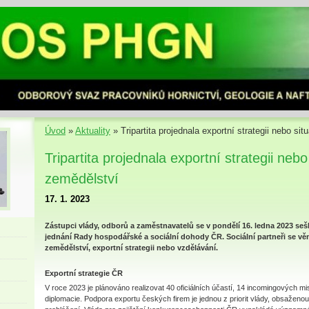
Úvod
»
Aktuality
»
Tripartita projednala exportní strategii nebo si
Tripartita projednala exportní strategii nebo
zemědělství
17. 1. 2023
Zástupci vlády, odborů a zaměstnavatelů se v pondělí 16. ledna 2023 seš
jednání Rady hospodářské a sociální dohody ČR. Sociální partneři se věn
zemědělství, exportní strategii nebo vzdělávání.
Exportní strategie ČR
V roce 2023 je plánováno realizovat 40 oficiálních účastí, 14 incomingových m
diplomacie. Podpora exportu českých firem je jednou z priorit vlády, obsažen