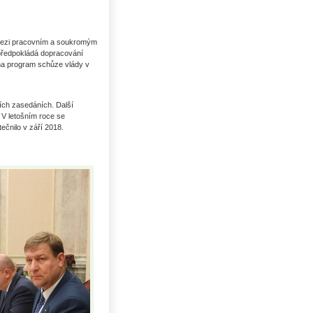
mezi pracovním a soukromým
předpokládá dopracování
na program schůze vlády v
ích zasedáních. Další
 V letošním roce se
tečnilo v září 2018.
Uhlí US index