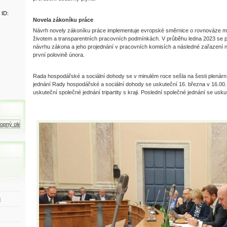
 ID:
Novela zákoníku práce
Návrh novely zákoníku práce implementuje evropské směrnice o rovnováze 
životem a transparentních pracovních podmínkách. V průběhu ledna 2023 se 
návrhu zákona a jeho projednání v pracovních komisích a následné zařazení 
první polovině února.
Rada hospodářské a sociální dohody se v minulém roce sešla na šesti plenárn
jednání Rady hospodářské a sociální dohody se uskuteční 16. března v 16.00.
uskuteční společné jednání tripartity s kraji. Poslední společné jednání se usku
ný olej
Zemní plyn
Motorová nafta
ů