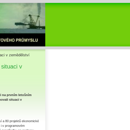
tuaci v zemědělství
 situaci v
li na prvním letošním
ovali situaci v
isí a 80 projektů ekonomické
ou i v programovém