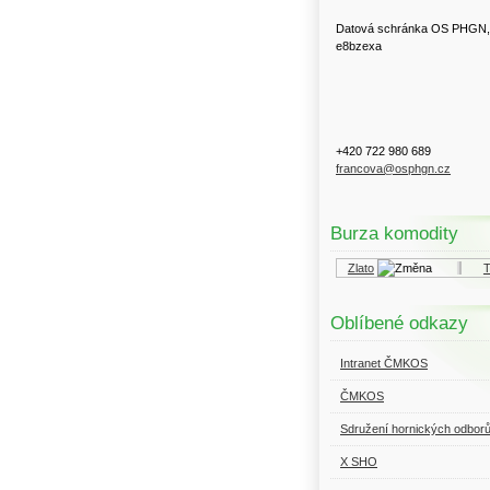
Datová schránka OS PHGN,
e8bzexa
+420 722 980 689
francova@osphgn.cz
Burza komodity
Kurzy.cz
Komodity a deriváty
Zlato
Top
Oblíbené odkazy
Intranet ČMKOS
ČMKOS
Sdružení hornických odbor
X SHO