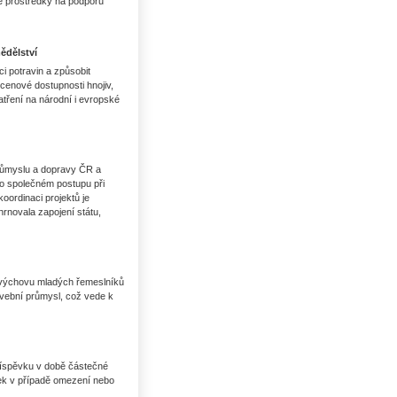
é prostředky na podporu
ědělství
ci potravin a způsobit
 cenové dostupnosti hnojiv,
tření na národní i evropské
růmyslu a dopravy ČR a
 společném postupu při
oordinaci projektů je
rnovala zapojení státu,
it výchovu mladých řemeslníků
avební průmysl, což vede k
příspěvku v době částečné
ek v případě omezení nebo