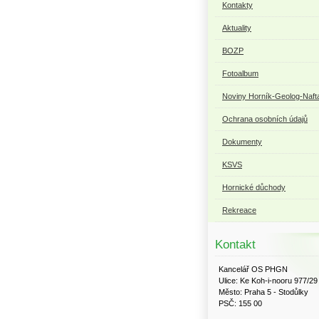
Kontakty
Aktuality
BOZP
Fotoalbum
Noviny Horník-Geolog-Naft
Ochrana osobních údajů
Dokumenty
KSVS
Hornické důchody
Rekreace
Kontakt
Kancelář OS PHGN
Ulice: Ke Koh-i-nooru 977/29
Město: Praha 5 - Stodůlky
PSČ: 155 00