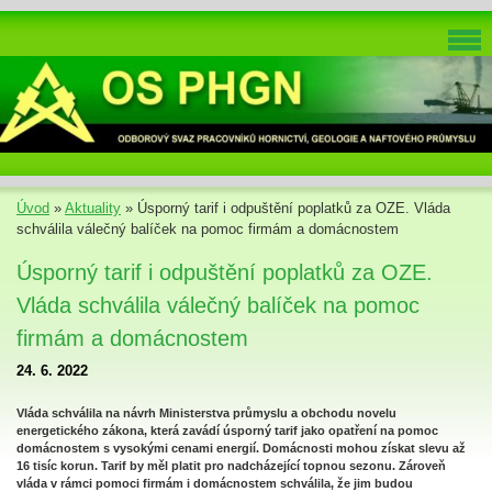
Úvod
»
Aktuality
»
Úsporný tarif i odpuštění poplatků za OZE. Vláda
schválila válečný balíček na pomoc firmám a domácnostem
Úsporný tarif i odpuštění poplatků za OZE.
Vláda schválila válečný balíček na pomoc
firmám a domácnostem
24. 6. 2022
Vláda schválila na návrh Ministerstva průmyslu a obchodu novelu
energetického zákona, která zavádí úsporný tarif jako opatření na pomoc
domácnostem s vysokými cenami energií. Domácnosti mohou získat slevu až
16 tisíc korun. Tarif by měl platit pro nadcházející topnou sezonu. Zároveň
vláda v rámci pomoci firmám i domácnostem schválila, že jim budou