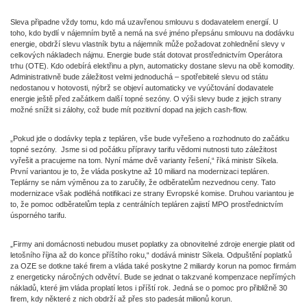
Sleva připadne vždy tomu, kdo má uzavřenou smlouvu s dodavatelem energií. U
toho, kdo bydlí v nájemním bytě a nemá na své jméno přepsánu smlouvu na dodávku
energie, obdrží slevu vlastník bytu a nájemník může požadovat zohlednění slevy v
celkových nákladech nájmu. Energie bude stát dotovat prostřednictvím Operátora
trhu (OTE). Kdo odebírá elektřinu a plyn, automaticky dostane slevu na obě komodity.
Administrativně bude záležitost velmi jednoduchá – spotřebitelé slevu od státu
nedostanou v hotovosti, nýbrž se objeví automaticky ve vyúčtování dodavatele
energie ještě před začátkem další topné sezóny. O výši slevy bude z jejich strany
možné snížit si zálohy, což bude mít pozitivní dopad na jejich cash-flow.
„Pokud jde o dodávky tepla z tepláren, vše bude vyřešeno a rozhodnuto do začátku
topné sezóny. Jsme si od počátku přípravy tarifu vědomi nutnosti tuto záležitost
vyřešit a pracujeme na tom. Nyní máme dvě varianty řešení,“ říká ministr Síkela.
První variantou je to, že vláda poskytne až 10 miliard na modernizaci tepláren.
Teplárny se nám výměnou za to zaručily, že odběratelům nezvednou ceny. Tato
modernizace však podléhá notifikaci ze strany Evropské komise. Druhou variantou je
to, že pomoc odběratelům tepla z centrálních tepláren zajistí MPO prostřednictvím
úsporného tarifu.
„Firmy ani domácnosti nebudou muset poplatky za obnovitelné zdroje energie platit od
letošního října až do konce příštího roku,“ dodává ministr Síkela. Odpuštění poplatků
za OZE se dotkne také firem a vláda také poskytne 2 miliardy korun na pomoc firmám
z energeticky náročných odvětví. Bude se jednat o takzvané kompenzace nepřímých
nákladů, které jim vláda proplatí letos i příští rok. Jedná se o pomoc pro přibližně 30
firem, kdy některé z nich obdrží až přes sto padesát milionů korun.