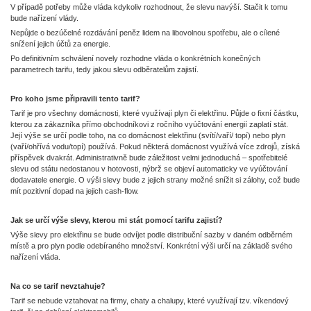
V případě potřeby může vláda kdykoliv rozhodnout, že slevu navýší. Stačit k tomu
bude nařízení vlády.
Nepůjde o bezúčelné rozdávání peněz lidem na libovolnou spotřebu, ale o cílené
snížení jejich účtů za energie.
Po definitivním schválení novely rozhodne vláda o konkrétních konečných
parametrech tarifu, tedy jakou slevu odběratelům zajistí.
Pro koho jsme připravili tento tarif?
Tarif je pro všechny domácnosti, které využívají plyn či elektřinu. Půjde o fixní částku,
kterou za zákazníka přímo obchodníkovi z ročního vyúčtování energií zaplatí stát.
Její výše se určí podle toho, na co domácnost elektřinu (svítí/vaří/ topí) nebo plyn
(vaří/ohřívá vodu/topí) používá. Pokud některá domácnost využívá více zdrojů, získá
příspěvek dvakrát. Administrativně bude záležitost velmi jednoduchá – spotřebitelé
slevu od státu nedostanou v hotovosti, nýbrž se objeví automaticky ve vyúčtování
dodavatele energie. O výši slevy bude z jejich strany možné snížit si zálohy, což bude
mít pozitivní dopad na jejich cash-flow.
Jak se určí výše slevy, kterou mi stát pomocí tarifu zajistí?
Výše slevy pro elektřinu se bude odvíjet podle distribuční sazby v daném odběrném
místě a pro plyn podle odebíraného množství. Konkrétní výši určí na základě svého
nařízení vláda.
Na co se tarif nevztahuje?
Tarif se nebude vztahovat na firmy, chaty a chalupy, které využívají tzv. víkendový