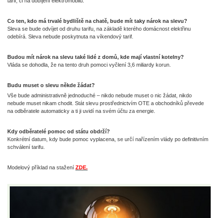
tarif, či na dobíjení elektromobilů.
Co ten, kdo má trvalé bydliště na chatě, bude mít taky nárok na slevu?
Sleva se bude odvíjet od druhu tarifu, na základě kterého domácnost elektřinu
odebírá. Sleva nebude poskytnuta na víkendový tarif.
Budou mít nárok na slevu také lidé z domů, kde mají vlastní kotelny?
Vláda se dohodla, že na tento druh pomoci vyčlení 3,6 miliardy korun.
Budu muset o slevu někde žádat?
Vše bude administrativně jednoduché – nikdo nebude muset o nic žádat, nikdo
nebude muset nikam chodit. Stát slevu prostřednictvím OTE a obchodníků převede
na odběratele automaticky a ti ji uvidí na svém účtu za energie.
Kdy odběratelé pomoc od státu obdrží?
Konkrétní datum, kdy bude pomoc vyplacena, se určí nařízením vlády po definitivním
schválení tarifu.
Modelový příklad na stažení
ZDE.