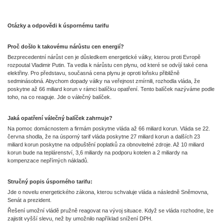
Otázky a odpovědi k úspornému tarifu
Proč došlo k takovému nárůstu cen energií?
Bezprecedentní nárůst cen je důsledkem energetické války, kterou proti Evropě
rozpoutal Vladimir Putin. Ta vedla k nárůstu cen plynu, od které se odvíjí také cena
elektřiny. Pro představu, současná cena plynu je oproti loňsku přibližně
sedminásobná. Abychom dopady války na veřejnost zmírnili, rozhodla vláda, že
poskytne až 66 miliard korun v rámci balíčku opatření. Tento balíček nazýváme podle
toho, na co reaguje. Jde o válečný balíček.
Jaká opatření válečný balíček zahrnuje?
Na pomoc domácnostem a firmám poskytne vláda až 66 miliard korun. Vláda se 22.
června shodla, že na úsporný tarif vláda poskytne 27 miliard korun a dalších 23
miliard korun poskytne na odpuštění poplatků za obnovitelné zdroje. Až 10 miliard
korun bude na teplárenství, 3,6 miliardy na podporu kotelen a 2 miliardy na
kompenzace nepřímých nákladů.
Stručný popis úsporného tarifu:
Jde o novelu energetického zákona, kterou schvaluje vláda a následně Sněmovna,
Senát a prezident.
Řešení umožní vládě pružně reagovat na vývoj situace. Když se vláda rozhodne, lze
zajistit vyšší slevu, než by umožnilo například snížení DPH.