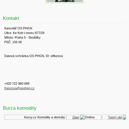
Kontakt
Kancelář OS PHGN
Ulice: Ke Koh-i-nooru 977/29
Město: Praha 5 - Stodůlky
PSČ: 155 00
Datová schránka OS PHGN, ID: e8bzexa
+420 722 980 689
francova@osphgn.cz
Burza komodity
Kurzy.cz
Komodity a deriváty
Zlato
Topný olej