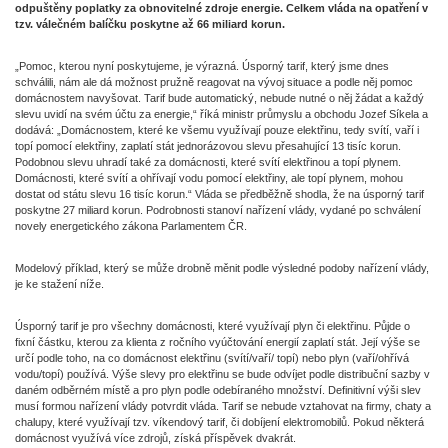
odpuštěny poplatky za obnovitelné zdroje energie. Celkem vláda na opatření v
tzv. válečném balíčku poskytne až 66 miliard korun.
„Pomoc, kterou nyní poskytujeme, je výrazná. Úsporný tarif, který jsme dnes
schválili, nám ale dá možnost pružně reagovat na vývoj situace a podle něj pomoc
domácnostem navyšovat. Tarif bude automatický, nebude nutné o něj žádat a každý
slevu uvidí na svém účtu za energie,“ říká ministr průmyslu a obchodu Jozef Síkela a
dodává: „Domácnostem, které ke všemu využívají pouze elektřinu, tedy svítí, vaří i
topí pomocí elektřiny, zaplatí stát jednorázovou slevu přesahující 13 tisíc korun.
Podobnou slevu uhradí také za domácnosti, které svítí elektřinou a topí plynem.
Domácnosti, které svítí a ohřívají vodu pomocí elektřiny, ale topí plynem, mohou
dostat od státu slevu 16 tisíc korun.“ Vláda se předběžně shodla, že na úsporný tarif
poskytne 27 miliard korun. Podrobnosti stanoví nařízení vlády, vydané po schválení
novely energetického zákona Parlamentem ČR.
Modelový příklad, který se může drobně měnit podle výsledné podoby nařízení vlády,
je ke stažení níže.
Úsporný tarif je pro všechny domácnosti, které využívají plyn či elektřinu. Půjde o
fixní částku, kterou za klienta z ročního vyúčtování energií zaplatí stát. Její výše se
určí podle toho, na co domácnost elektřinu (svítí/vaří/ topí) nebo plyn (vaří/ohřívá
vodu/topí) používá. Výše slevy pro elektřinu se bude odvíjet podle distribuční sazby v
daném odběrném místě a pro plyn podle odebíraného množství. Definitivní výši slev
musí formou nařízení vlády potvrdit vláda. Tarif se nebude vztahovat na firmy, chaty a
chalupy, které využívají tzv. víkendový tarif, či dobíjení elektromobilů. Pokud některá
domácnost využívá více zdrojů, získá příspěvek dvakrát.