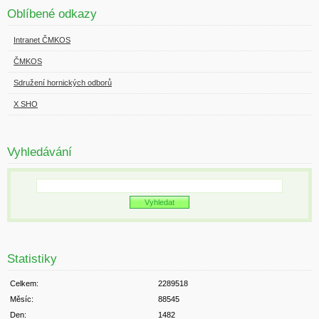
Oblíbené odkazy
Intranet ČMKOS
ČMKOS
Sdružení hornických odborů
X SHO
Vyhledávání
Statistiky
Celkem:
2289518
Měsíc:
88545
Den:
1482