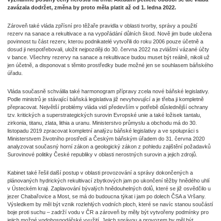
zavázala dodržet, změna by proto měla platit až od 1. ledna 2022.
Zároveň také vláda zpřísní pro těžaře pravidla v oblasti tvorby, správy a použití
rezerv na sanace a rekultivace a na vypořádání důlních škod. Nově jim bude uložena
povinnost tu část rezerv, kterou podnikatelé vytvořili do roku 2006 pouze účetně a
dosud ji nespotřebovali, uložit nejpozději do 30. června 2022 na zvláštní vázané účty
v bance. Všechny rezervy na sanace a rekultivace budou muset být reálně, nikoli už
jen účetně, a disponovat s těmito prostředky bude možné jen se souhlasem báňského
úřadu.
Vláda současně schválila také harmonogram přípravy zcela nové báňské legislativy.
Podle ministrů je stávající báňská legislativa již nevyhovující a je třeba ji kompletně
přepracovat. Největší problémy vláda vidí především v potřebě důslednější ochrany
tzv. kritických a superstrategických surovin Evropské unie a také ložisek tantalu,
zirkonia, titanu, zlata, lithia a uranu. Ministerstvo průmyslu a obchodu má do 30.
listopadu 2019 zpracovat kompletní analýzu báňské legislativy a ve spolupráci s
Ministerstvem životního prostředí a Českým báňským úřadem do 31. června 2020
analyzovat současný horní zákon a geologický zákon z pohledu zajištění požadavků
Surovinové politiky České republiky v oblasti nerostných surovin a jejich zdrojů.
Kabinet také řešil další postup v oblasti provozování a správy dokončených a
plánovaných hydrických rekultivací zbytkových jam po ukončení těžby hnědého uhlí
v Ústeckém kraji. Zaplavování bývalých hnědouhelných dolů, které se již osvědčilo u
jezer Chabařovice a Most, se má do budoucna týkat i jam po dolech ČSA a Vršany.
Výsledkem by měl být vznik rozlehlých vodních ploch, které se navíc stanou součástí
boje proti suchu – zadrží vodu v ČR a zároveň by měly být vytvořeny podmínky pro
jejich možné vodohospodářské využití. Jejich správou a provozem by měl být