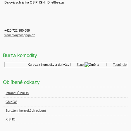
Datová schránka OS PHGN, ID: e8bzexa
+420 722 980 689
francova@osphgn.cz
Burza komodity
Kurzy.cz
Komodity a deriváty
Zlato
Topný olej
Oblíbené odkazy
Intranet ČMKOS
ČMKOS
Sdružení hornických odborů
X SHO