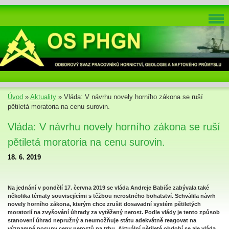
Úvod
»
Aktuality
»
Vláda: V návrhu novely horního zákona se ruší
pětiletá moratoria na cenu surovin.
Vláda: V návrhu novely horního zákona se ruší
pětiletá moratoria na cenu surovin.
18. 6. 2019
Na jednání v pondělí 17. června 2019 se vláda Andreje Babiše zabývala také
několika tématy souvisejícími s těžbou nerostného bohatství. Schválila návrh
novely horního zákona, kterým chce zrušit dosavadní systém pětiletých
moratorií na zvyšování úhrady za vytěžený nerost. Podle vlády je tento způsob
stanovení úhrad nepružný a neumožňuje státu adekvátně reagovat na
významné posuny ceny nerostů na trhu. Aktuální pětileté období se ale vláda