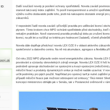
Další součástí novely je posílení ochrany spotřebitelů. Novela zavádí povinno
 ID:
stanovit takzvaný index zajištění. To posílí transparentnost a umožní spotřebit
výběru svého dodavatele podle toho, jestli má nakoupeno dostatek energií pro
zákazníků.
V neposlední řadě novela zavádí i přísnější pravidla pro udělování licencí obc
plynem. Tímto krokem chce MPO ochránit spotřebitele před obchodníky, kteří v 
nekalým praktikám. Nově stanovená pravidla prodlužují dobu po zrušení licenc
licenci, na pět let a rozšiřují se kritéria pro hodnocení žadatelů, včetně předeš
Novela dále doplňuje předchozí novelu LEX OZE II v oblasti aktivního zákazní
společenství a datového centra. Na ně má akumulace, agregace a flexibilita p
Od roku 2022 MPO připravilo sedm novel energetického zákona. Novela LEX 
ný olej
Zemní plyn
Motorová nafta
povolování a výstavby obnovitelných zdrojů energie. Novela LEX OZE II řeší k
podrobně upravuje obchodování se spotovými a kvazi-spotovými (měsíčními) p
měsíční fixací a produkty dynamických smluv je možné nadále uzavírat. V no
určili podmínky pro jejich použití. Například pro spotový tarif je nutné zajištěn
případě měsíční fixace pak možnost odstoupení od smlouvy,“ říká ministr Síkel
koncepci ministerstvo obhájilo jak v Senátu, tak v Poslanecké sněmovně v rámc
ů