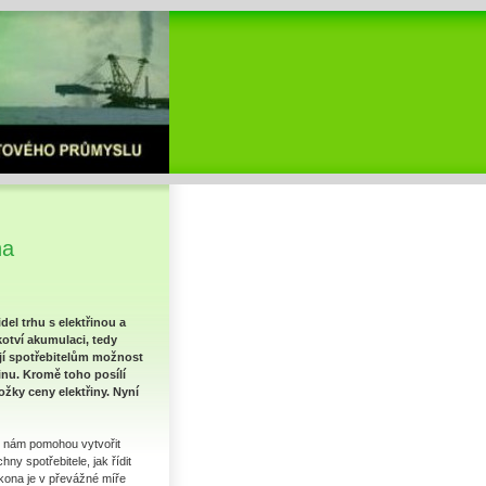
na
del trhu s elektřinou a
kotví akumulaci, tedy
dají spotřebitelům možnost
řinu. Kromě toho posílí
ožky ceny elektřiny. Nyní
ny nám pomohou vytvořit
ny spotřebitele, jak řídit
ákona je v převážné míře