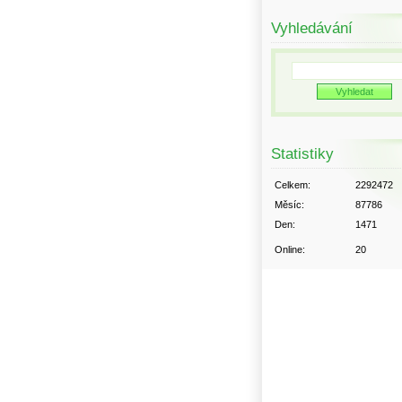
Vyhledávání
Statistiky
Celkem:
2292472
Měsíc:
87786
Den:
1471
Online:
20