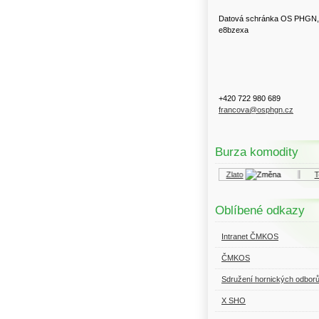
Datová schránka OS PHGN,
e8bzexa
+420 722 980 689
francova@osphgn.cz
Burza komodity
Kurzy.cz
Komodity a deriváty
Zlato
Top
Oblíbené odkazy
Intranet ČMKOS
ČMKOS
Sdružení hornických odbor
X SHO