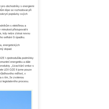
st pro obchodníky s energiemi
elům lépe se rozhodovat při
 pokrytí poptávky svých
hodníkům s elektřinou a
minulosti přistupovali k
e, kdy nelze získat novou
lého selhání či úpadku.
ka, energetických
římý dopad.
OZE I zjednodušila podmínky
Uhlí US index
omunitní energetiku a dále
rodukty. „Uzavírání smluv s
vele LEX OZE II jsme pouze
í průběhového měření, v
a s tím, že zvolenou
i legislativního procesu.