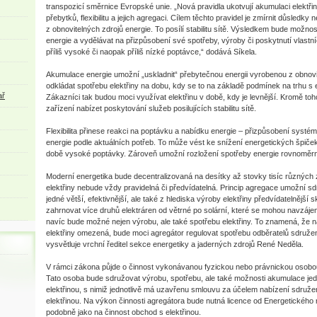
transpozicí směrnice Evropské unie. „Nová pravidla ukotvují akumulaci elektřiny
přebytků, flexibilitu a jejich agregaci. Cílem těchto pravidel je zmírnit důsledky
z obnovitelných zdrojů energie. To posílí stabilitu sítě. Výsledkem bude možnos
energie a vydělávat na přizpůsobení své spotřeby, výroby či poskytnutí vlastní
příliš vysoké či naopak příliš nízké poptávce,“ dodává Síkela.
Akumulace energie umožní „uskladnit“ přebytečnou energii vyrobenou z obnovit
odkládat spotřebu elektřiny na dobu, kdy se to na základě podmínek na trhu s e
ař
Zákazníci tak budou moci využívat elektřinu v době, kdy je levnější. Kromě t
zařízení nabízet poskytování služeb posilujících stabilitu sítě.
Flexibilita přinese reakci na poptávku a nabídku energie – přizpůsobení systém
energie podle aktuálních potřeb. To může vést ke snížení energetických špiček
době vysoké poptávky. Zároveň umožní rozložení spotřeby energie rovnoměr
Moderní energetika bude decentralizovaná na desítky až stovky tisíc různých z
elektřiny nebude vždy pravidelná či předvídatelná. Princip agregace umožní s
jedné větší, efektivnější, ale také z hlediska výroby elektřiny předvídatelnější
zahrnovat více druhů elektráren od větrné po solární, které se mohou navzáje
navíc bude možné nejen výrobu, ale také spotřebu elektřiny. To znamená, že 
elektřiny omezená, bude moci agregátor regulovat spotřebu odběratelů sdružen
vysvětluje vrchní ředitel sekce energetiky a jaderných zdrojů René Neděla.
V rámci zákona půjde o činnost vykonávanou fyzickou nebo právnickou osob
Tato osoba bude sdružovat výrobu, spotřebu, ale také možnosti akumulace jedn
elektřinou, s nimiž jednotlivě má uzavřenu smlouvu za účelem nabízení sdružené 
elektřinou. Na výkon činnosti agregátora bude nutná licence od Energetického
podobně jako na činnost obchod s elektřinou.