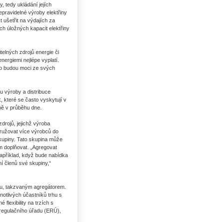
, tedy ukládání jejích
 nepravidelné výroby elektřiny
t ušetřit na výdajích za
ch úložných kapacit elektřiny
elných zdrojů energie či
nergiemi nejlépe vyplatí.
oho budou moci ze svých
u výroby a distribuce
, které se často vyskytují v
ně v průběhu dne.
drojů, jejichž výroba
družovat více výrobců do
 skupiny. Tato skupina může
m doplňovat. „Agregovat
například, když bude nabídka
í členů své skupiny,“
ou, takzvaným agregátorem.
otlivých účastníků trhu s
flexibility na trzích s
 regulačního úřadu (ERÚ),