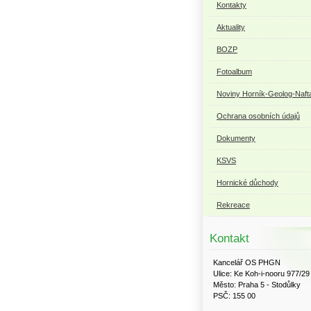
Kontakty
Aktuality
BOZP
Fotoalbum
Noviny Horník-Geolog-Naft
Ochrana osobních údajů
Dokumenty
KSVS
Hornické důchody
Rekreace
Kontakt
Kancelář OS PHGN
Ulice: Ke Koh-i-nooru 977/29
Město: Praha 5 - Stodůlky
PSČ: 155 00