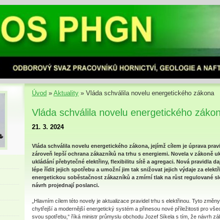
Úvod
»
Aktuality
»
Vláda schválila novelu energetického zákona
Vláda schválila novelu energetického záko
21. 3. 2024
Vláda schválila novelu energetického zákona, jejímž cílem je úprava pravi
zároveň lepší ochrana zákazníků na trhu s energiemi. Novela v zákoně u
ukládání přebytečné elektřiny, flexibilitu sítě a agregaci. Nová pravidla 
lépe řídit jejich spotřebu a umožní jim tak snižovat jejich výdaje za elekt
energetickou soběstačnost zákazníků a zmírní tlak na růst regulované sl
návrh projednají poslanci.
„Hlavním cílem této novely je aktualizace pravidel trhu s elektřinou. Tyto změ
chytřejší a modernější energetický systém a přinesou nové příležitosti pro všech
svou spotřebu,“ říká ministr průmyslu obchodu Jozef Síkela s tím, že návrh z