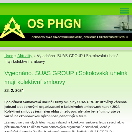
Úvod
»
Aktuality
»
Vyjednáno. SUAS GROUP i Sokolovská uhelná
mají kolektivní smlouvy
Vyjednáno. SUAS GROUP i Sokolovská uhelná
mají kolektivní smlouvy
23. 2. 2024
Společnost Sokolovská uhelná i firmy skupiny SUAS GROUP uzavřely všechna
jednání s odborovými organizacemi o kolektivních smlouvách na rok 2024.
Kolektivní smlouvy řeší nejen oblast mzdovou, ale také benefitní, to vše ve
vazbě na ekonomickou výkonnost jednotlivých firem.
„Zatímco se v minulých letech uzavírala jedna kolektivní smlouva, letos se jednalo o
pěti smlouvách za účasti dvou odborových organizací a sdružení, které je
zastřešuje,“ uvedla Pavlína Havlanová, personální ředitelka SUAS GROUP a