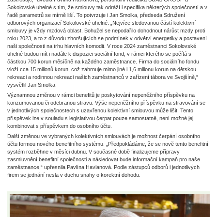
Sokolovské uhelné s tím, že smlouvy tak odráží i specifika některých společností a v
řadě parametrů se mírně liší. To potvrzuje i Jan Smolka, předseda Sdružení
odborových organizací Sokolovské uhelné. „Nejvíce sledovanou částí kolektivní
smlouvy je vždy mzdová oblast. Bohužel se nepodařilo dohodnout nárůst mzdy proti
roku 2023, a to z důvodu zhoršujících se podmínek v odvětví energetiky a postavení
naši společnosti na trhu hlavních komodit. V roce 2024 zaměstnanci Sokolovské
uhelné budou mít i nadále k dispozici sociální fond, v rámci kterého se počítá s
částkou 700 korun měsíčně na každého zaměstnance. Firma do sociálního fondu
vloží cca 15 milionů korun, což zahrnuje mimo jiné i 1,6 milionu korun na dětskou
rekreaci a rodinnou rekreaci našich zaměstnanců v zařízení tábora ve Svojšíně,“
vysvětlil Jan Smolka.
Významnou změnou v rámci benefitů je poskytování nepeněžního příspěvku na
konzumovanou či odebranou stravu. Výše nepeněžního příspěvku na stravování se
v jednotlivých společnostech s uzavřenou kolektivní smlouvou může lišit. Tento
příspěvek lze v souladu s legislativou čerpat pouze samostatně, není možné jej
kombinovat s příspěvkem do osobního účtu.
Další změnou ve vybraných kolektivních smlouvách je možnost čerpání osobního
účtu formou nového benefitního systému. „Předpokládáme, že se nově tento benefitní
systém rozběhne v měsíci dubnu. V současné době finalizujeme přípravy
zasmluvnění benefitní společnosti a následovat bude informační kampaň pro naše
zaměstnance,“ upřesnila Pavlína Havlanová. Podle zástupců odborů i jednotlivých
firem se jednání nesla v duchu snahy o korektní dohodu.