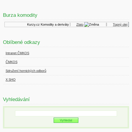
Burza komodity
Kurzy.cz
Komodity a deriváty
Zlato
Topný olej
Oblíbené odkazy
Intranet ČMKOS
ČMKOS
Sdružení hornických odborů
X SHO
Vyhledávání