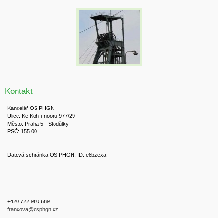
Kontakt
Kancelář OS PHGN
Ulice: Ke Koh-i-nooru 977/29
Město: Praha 5 - Stodůlky
PSČ: 155 00
Datová schránka OS PHGN, ID: e8bzexa
+420 722 980 689
francova@osphgn.cz